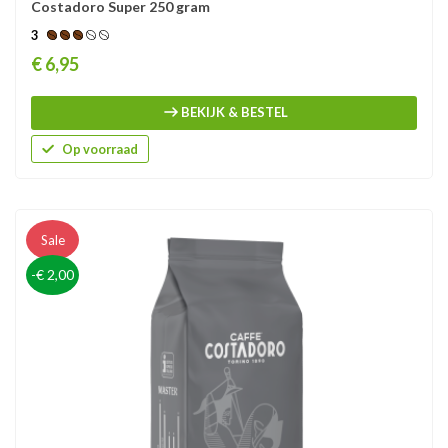
Costadoro Super 250 gram
3
Prijs
€ 6,95
BEKIJK & BESTEL
Op voorraad
Sale
-€ 2,00