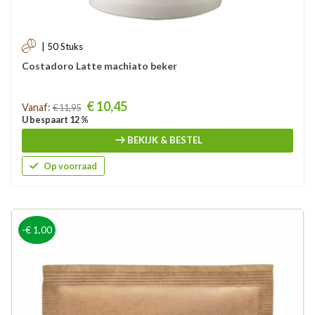
| 50 Stuks
Costadoro Latte machiato beker
Prijs
€ 10,45
Vanaf:
€ 11,95
U bespaart 12 %
BEKIJK & BESTEL
Op voorraad
-€ 1,00