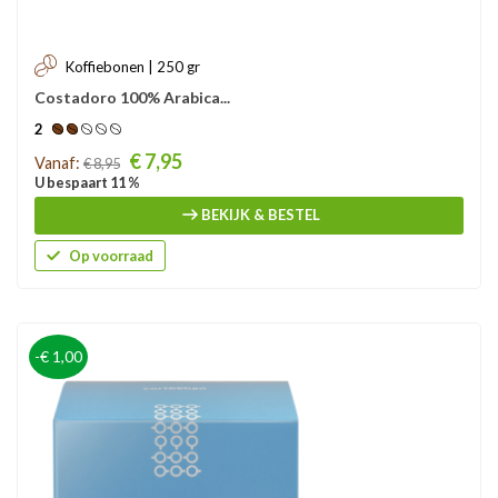
Koffiebonen | 250 gr
Costadoro 100% Arabica...
2
Prijs
€ 7,95
Vanaf:
€ 8,95
U bespaart 11 %
BEKIJK & BESTEL
Op voorraad
-€ 1,00