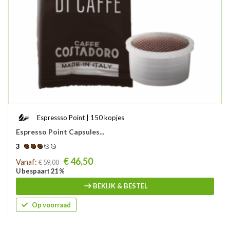
Espressso Point | 150 kopjes
Espresso Point Capsules...
3
Prijs
€ 46,50
Vanaf:
€ 59,00
U bespaart 21 %
BEKIJK & BESTEL
Op voorraad