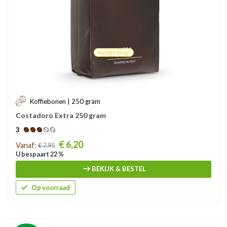
Aanbieding!
Koffiebonen | 250 gram
Costadoro Extra 250 gram
3
Prijs
€ 6,20
Vanaf:
€ 7,95
U bespaart 22 %
BEKIJK & BESTEL
Op voorraad