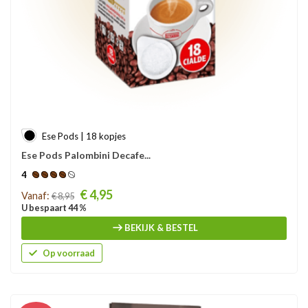
Ese Pods | 18 kopjes
Ese Pods Palombini Decafe...
4
Prijs
€ 4,95
Vanaf:
€ 8,95
U bespaart 44 %
BEKIJK & BESTEL
Op voorraad