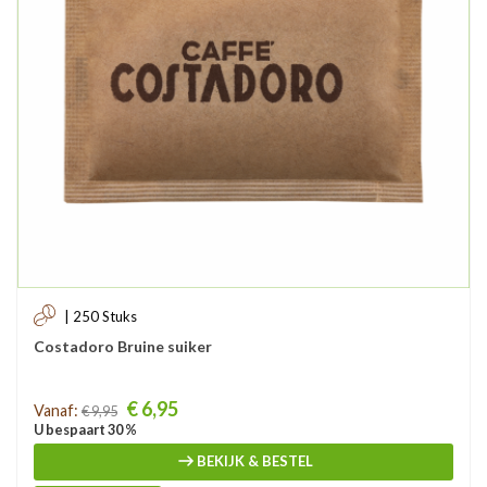
| 250 Stuks
Costadoro Bruine suiker
Prijs
€ 6,95
Vanaf:
€ 9,95
U bespaart 30 %
BEKIJK & BESTEL