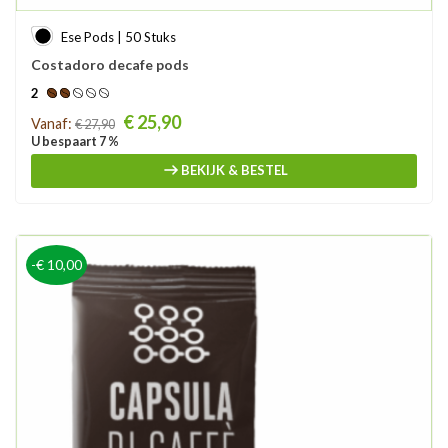
Ese Pods | 50 Stuks
Costadoro decafe pods
2
Prijs
€ 25,90
Vanaf:
€ 27,90
U bespaart 7 %
BEKIJK & BESTEL
-€ 10,00