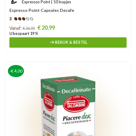
Espressso Point | 50 kopjes
Espresso Point Capsules Decafe
3
Prijs
€ 20,99
Vanaf:
€ 26,00
U bespaart 19 %
BEKIJK & BESTEL
-€ 4,00