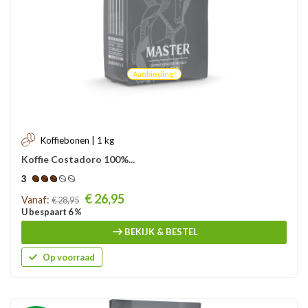
Aanbieding!
Koffiebonen | 1 kg
Koffie Costadoro 100%...
3
Prijs
€ 26,95
Vanaf:
€ 28,95
U bespaart 6 %
BEKIJK & BESTEL
Op voorraad