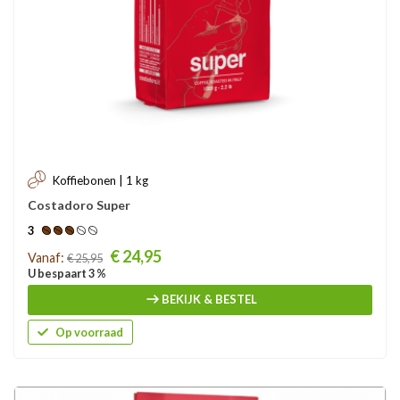
Koffiebonen | 1 kg
Costadoro Super
3
Prijs
€ 24,95
Vanaf:
€ 25,95
U bespaart 3 %
BEKIJK & BESTEL
Op voorraad