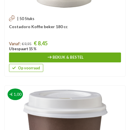
| 50 Stuks
Costadoro Koffie beker 180 cc
Prijs
€ 8,45
Vanaf:
€ 9,95
U bespaart 15 %
BEKIJK & BESTEL
Op voorraad
-€ 1,00