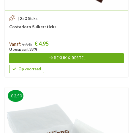
| 250 Stuks
Costadoro Suikersticks
Prijs
€ 4,95
Vanaf:
€ 7,45
U bespaart 33 %
BEKIJK & BESTEL
Op voorraad
-€ 2,50