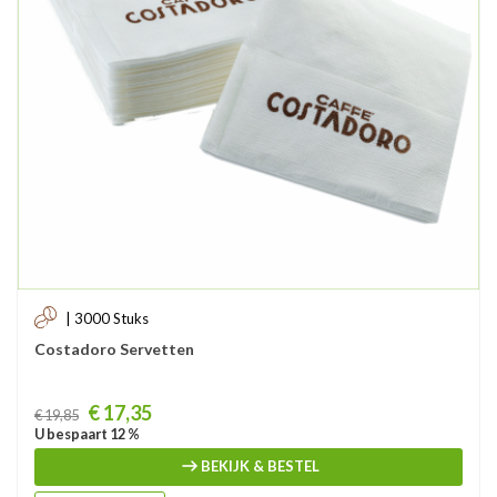
| 3000 Stuks
Costadoro Servetten
Prijs
€ 17,35
€ 19,85
U bespaart 12 %
BEKIJK & BESTEL