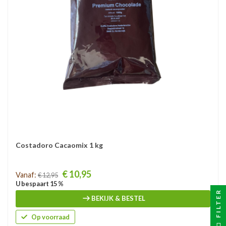
Costadoro Cacaomix 1 kg
Prijs
€ 10,95
Vanaf:
€ 12,95
U bespaart 15 %
FILTER
BEKIJK & BESTEL
Op voorraad