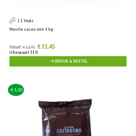
| 1 Stuks
Nestle cacao mix 1 kg
Prijs
€ 11,45
Vanaf:
€ 12,95
U bespaart 11 %
BEKIJK & BESTEL
-€ 1,00