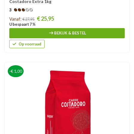
Costadoro Extra 1kg
3
Prijs
€ 25,95
Vanaf:
€ 27,95
U bespaart 7 %
BEKIJK & BESTEL
Op voorraad
-€ 1,00