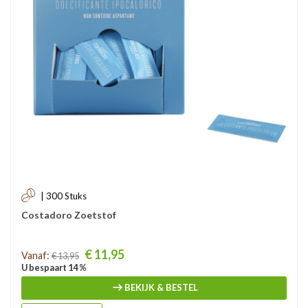
| 300 Stuks
Costadoro Zoetstof
Prijs
€ 11,95
Vanaf:
€ 13,95
U bespaart 14 %
BEKIJK & BESTEL