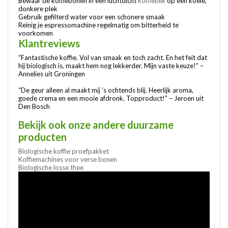
Bewaar de koffiebonen in een luchtdicht
koffieblik
op een koele,
donkere plek
Gebruik gefilterd water voor een schonere smaak
Reinig je espressomachine regelmatig om bitterheid te
voorkomen
Klantreviews
“Fantastische koffie. Vol van smaak en toch zacht. En het feit dat
hij biologisch is, maakt hem nog lekkerder. Mijn vaste keuze!” –
Annelies uit Groningen
“De geur alleen al maakt mij ’s ochtends blij. Heerlijk aroma,
goede crema en een mooie afdronk. Topproduct!” – Jeroen uit
Den Bosch
Bekijk ook onze andere duurzame
producten
Biologische koffie proefpakket
Koffiemachines voor verse bonen
Biologische losse thee