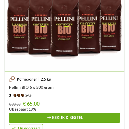
Koffiebonen | 2.5 kg
Pellini BIO 5 x 500 gram
3
Prijs
€ 65,00
€ 80,00
U bespaart 18 %
BEKIJK & BESTEL
Op voorraad