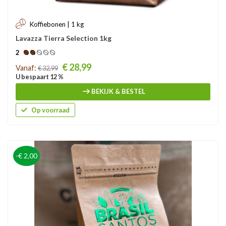
Koffiebonen | 1 kg
Lavazza Tierra Selection 1kg
2
Prijs
€ 28,99
Vanaf:
€ 32,99
U bespaart 12 %
BEKIJK & BESTEL
Op voorraad
-€ 2,00