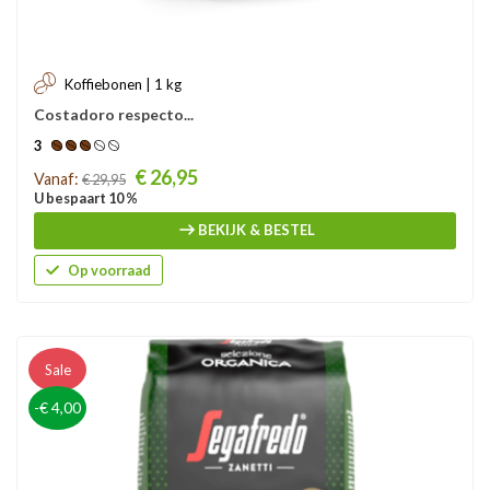
Koffiebonen | 1 kg
Costadoro respecto...
3
Prijs
€ 26,95
Vanaf:
€ 29,95
U bespaart 10 %
BEKIJK & BESTEL
Op voorraad
Sale
-€ 4,00