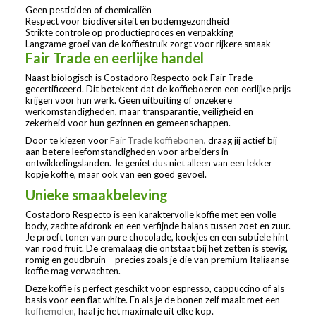
Geen pesticiden of chemicaliën
Respect voor biodiversiteit en bodemgezondheid
Strikte controle op productieproces en verpakking
Langzame groei van de koffiestruik zorgt voor rijkere smaak
Fair Trade en eerlijke handel
Naast biologisch is Costadoro Respecto ook Fair Trade-
gecertificeerd. Dit betekent dat de koffieboeren een eerlijke prijs
krijgen voor hun werk. Geen uitbuiting of onzekere
werkomstandigheden, maar transparantie, veiligheid en
zekerheid voor hun gezinnen en gemeenschappen.
Door te kiezen voor
Fair Trade koffiebonen
, draag jij actief bij
aan betere leefomstandigheden voor arbeiders in
ontwikkelingslanden. Je geniet dus niet alleen van een lekker
kopje koffie, maar ook van een goed gevoel.
Unieke smaakbeleving
Costadoro Respecto is een karaktervolle koffie met een volle
body, zachte afdronk en een verfijnde balans tussen zoet en zuur.
Je proeft tonen van pure chocolade, koekjes en een subtiele hint
van rood fruit. De cremalaag die ontstaat bij het zetten is stevig,
romig en goudbruin – precies zoals je die van premium Italiaanse
koffie mag verwachten.
Deze koffie is perfect geschikt voor espresso, cappuccino of als
basis voor een flat white. En als je de bonen zelf maalt met een
koffiemolen
, haal je het maximale uit elke kop.