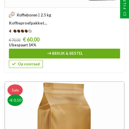
FILTER
Koffiebonen | 2.5 kg
Koffieproefpakket...
4
Prijs
€ 60,00
€ 70,00
U bespaart 14 %
BEKIJK & BESTEL
Op voorraad
Sale
-€ 0,50