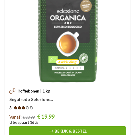
Aanbieding!
Koffiebonen | 1 kg
Segafredo Selezione...
3
Prijs
€ 19,99
Vanaf:
€ 23,99
U bespaart 16 %
BEKIJK & BESTEL