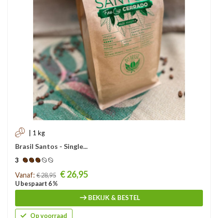
| 1 kg
Brasil Santos - Single...
3
Prijs
€ 26,95
Vanaf:
€ 28,95
U bespaart 6 %
BEKIJK & BESTEL
Op voorraad