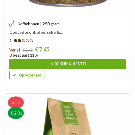
Koffiebonen | 250 gram
Costadoro Biologische &...
2
Prijs
€ 7,45
Vanaf:
€ 8,45
U bespaart 11 %
BEKIJK & BESTEL
Op voorraad
Sale
-€ 2,01