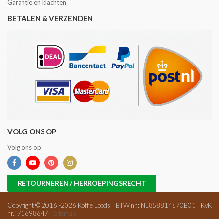
Garantie en klachten
BETALEN & VERZENDEN
VOLG ONS OP
Volg ons op
RETOURNEREN / HERROEPINGSRECHT
Copyright © 2016 -2026 Koffie Loods | BTW nr.: NL858814870B01 | KvK
nr.: 71698647 |
Sitemap