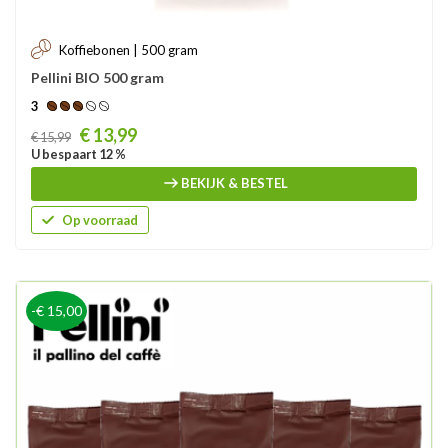
Koffiebonen | 500 gram
Pellini BIO 500 gram
3
Prijs
€ 13,99
€ 15,99
U bespaart 12 %
BEKIJK & BESTEL
Op voorraad
-€ 15,00