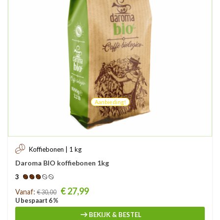
Aanbieding!
Koffiebonen | 1 kg
Daroma BIO koffiebonen 1kg
3
Prijs
€ 27,99
Vanaf:
€ 30,00
U bespaart 6 %
BEKIJK & BESTEL