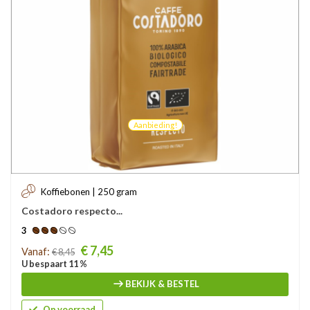
Aanbieding!
Koffiebonen | 250 gram
Costadoro respecto...
3
Prijs
€ 7,45
Vanaf:
€ 8,45
U bespaart 11 %
BEKIJK & BESTEL
Op voorraad