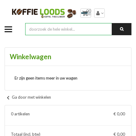
00
Winkelwagen
Er zijn geen items meer in uw wagen
chevron_left
Ga door met winkelen
0 artikelen
€ 0,00
Totaal (incl. btw)
€ 0,00