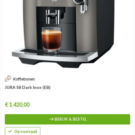
Koffiebonen
JURA S8 Dark Inox (EB)
Prijs
€ 1.420,00
BEKIJK & BESTEL
Op voorraad