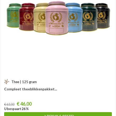
Thee | 125 gram
Compleet theeblikkenpakket...
Prijs
€ 46,00
€ 63,00
U bespaart 26 %