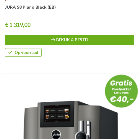
JURA S8 Piano Black (EB)
Prijs
€ 1.319,00
BEKIJK & BESTEL
Op voorraad