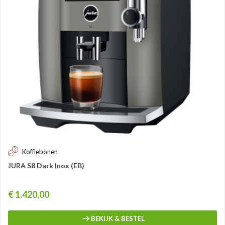
Koffiebonen
JURA S8 Dark Inox (EB)
Prijs
€ 1.420,00
BEKIJK & BESTEL