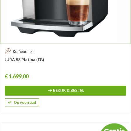
Koffiebonen
JURA S8 Platina (EB)
Prijs
€ 1.699,00
BEKIJK & BESTEL
Op voorraad