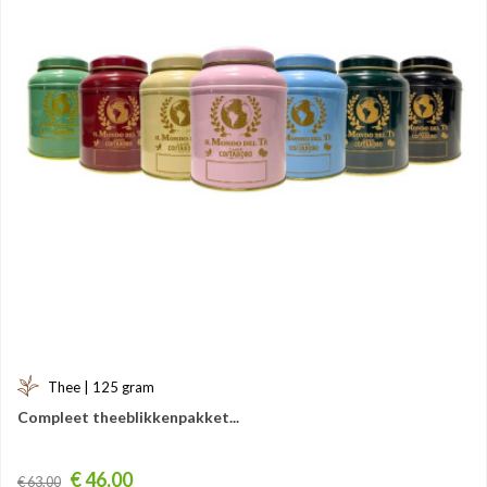
Thee | 125 gram
Compleet theeblikkenpakket...
Prijs
€ 46,00
€ 63,00