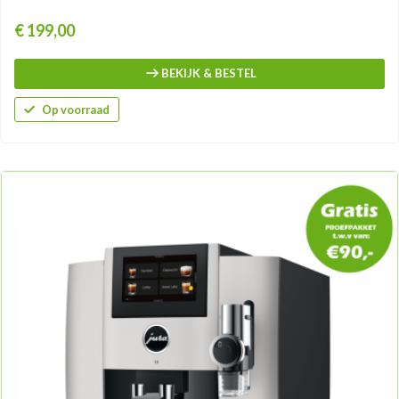
Prijs
€ 199,00
BEKIJK & BESTEL
Op voorraad