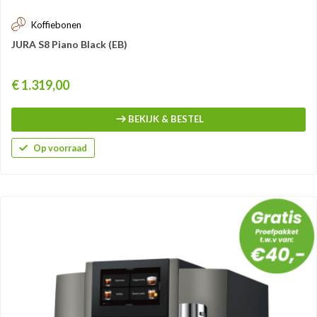
Koffiebonen
JURA S8 Piano Black (EB)
Prijs
€ 1.319,00
BEKIJK & BESTEL
Op voorraad