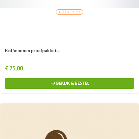
Alleen Online
Koffiebonen proefpakket...
Prijs
€ 75,00
BEKIJK & BESTEL