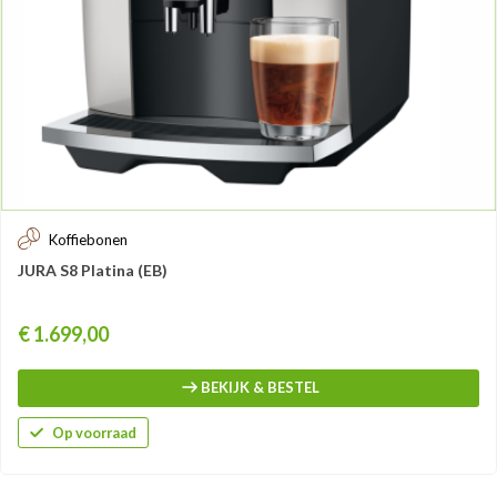
Koffiebonen
JURA S8 Platina (EB)
Prijs
€ 1.699,00
BEKIJK & BESTEL
Op voorraad