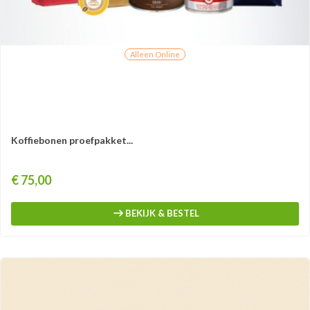
Alleen Online
Koffiebonen proefpakket...
Prijs
€ 75,00
BEKIJK & BESTEL