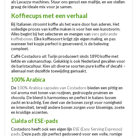
als Lavazza-machines. Stuur ons gerust een mailtje, en we stellen
graag de ideale mix voor je samen.
Koffiecups met een verhaal
Bij Italianen stroomt koffie als het ware door hun aderen. Het
volledige proces van koffie maken is voor hen een kunstvorm.
Alles begint bij het selecteren en mengen van
vers gebrande
koffiebonen
. Elke koffiesoort krijgt zijn eigen maling, en pas
wanneer het kopje perfect is geserveerd, is de beleving
compleet.
Caffè Costadoro uit Turijn produceert sinds 1890 koffie met
liefde en vakmanschap. Gelukkig is ook Nederland gevallen voor
de baristacultuur. Kies uit diverse soorten pure koffie of decafé –
allemaal met dezelfde toewijding gemaakt.
100% Arabica
De
100% Arabica capsules van Costadoro
bieden een pittig en
vol aroma met tonen van rozijnen, gedroogde pruimen en
chocola. De blend is harmonieus en perfect in balans tussen
zacht en krachtig. Een deel van de bonen zorgt voor romigheid
en intensiteit, terwijl andere bonen zorgen voor bloemige, zoete
en kruidige accenten.
Cialda of ESE-pads
Costadoro heeft ook een eigen lijn
ESE (Easy Serving Espresso)
pads
. Deze pads zijn perfect gedoseerd voor een volle, romige