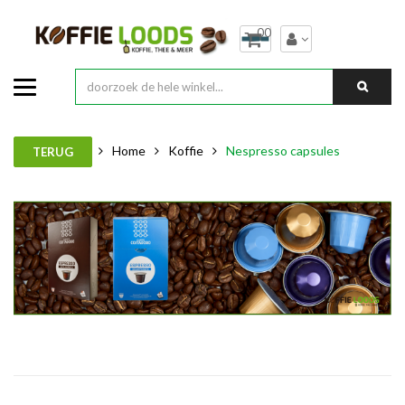
00
Home
Koffie
Nespresso capsules
TERUG