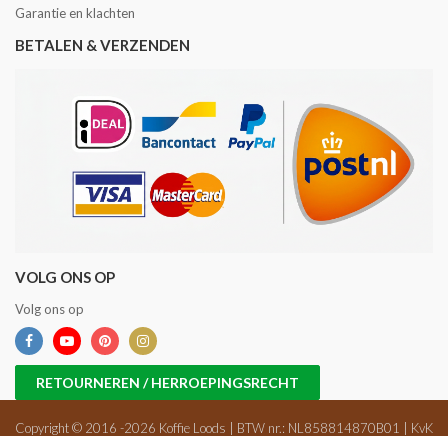
Garantie en klachten
BETALEN & VERZENDEN
VOLG ONS OP
Volg ons op
RETOURNEREN / HERROEPINGSRECHT
Copyright © 2016 -2026 Koffie Loods | BTW nr.: NL858814870B01 | KvK
nr.: 71698647 |
Sitemap