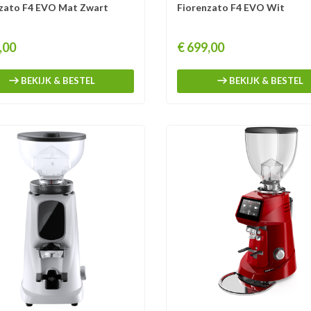
zato F4 EVO Mat Zwart
Fiorenzato F4 EVO Wit
Prijs
,00
€ 699,00
BEKIJK & BESTEL
BEKIJK & BESTEL