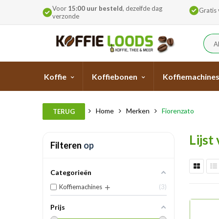
Voor
15:00 uur besteld
, dezelfde dag
Gratis
verzonde
A
Koffie
Koffiebonen
Koffiemachine
Home
Merken
Fiorenzato
TERUG
Lijst
Filteren
op
Categorieën
Koffiemachines
3
Prijs