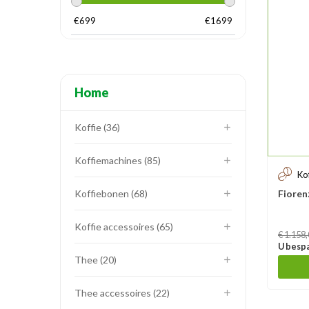
€
699
€
1699
Home
Koffie
36
Koffiemachines
85
Ko
Fioren
Koffiebonen
68
Koffie accessoires
65
Prijs
€ 1.158
U bespa
Thee
20
Thee accessoires
22