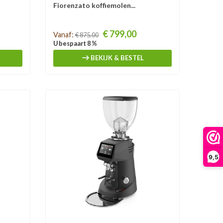
Fiorenzato koffiemolen...
Prijs
€ 799,00
Vanaf:
€ 875,00
U bespaart 8 %
BEKIJK & BESTEL
9,5