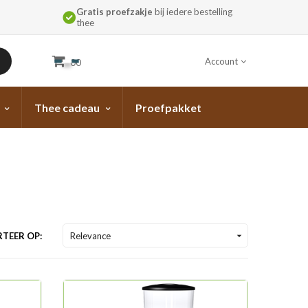
Gratis proefzakje
bij iedere bestelling
thee
Account
00
Thee cadeau
Proefpakket
TEER OP:
Relevance
