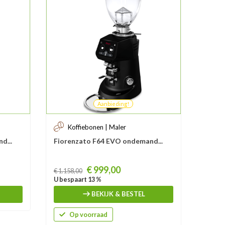
Aanbieding!
Koffiebonen | Maler
d...
Fiorenzato F64 EVO ondemand...
Prijs
€ 999,00
€ 1.158,00
U bespaart 13 %
BEKIJK & BESTEL
Op voorraad