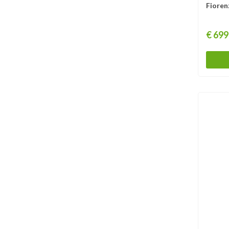
Fioren
Prijs
€ 699