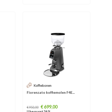
Koffiebonen
Fiorenzato koffiemolen F4E...
Prijs
€ 699,00
€ 950,00
U bespaart 26 %