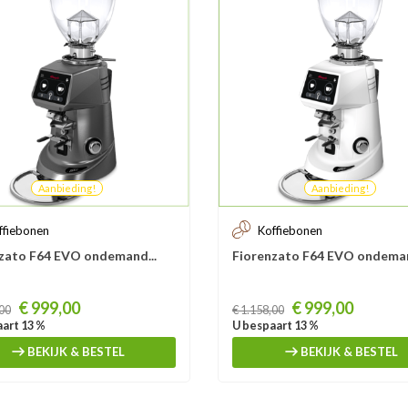
Aanbieding!
Aanbieding!
ffiebonen
Koffiebonen
zato F64 EVO ondemand...
Fiorenzato F64 EVO ondeman
Prijs
€ 999,00
€ 999,00
,00
€ 1.158,00
art 13 %
U bespaart 13 %
BEKIJK & BESTEL
BEKIJK & BESTEL