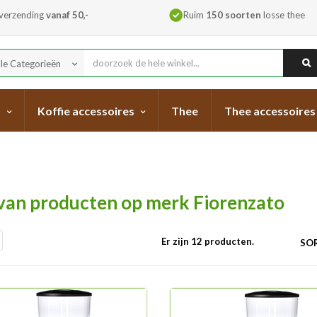
 verzending
vanaf 50,-
Ruim
150 soorten
losse thee
lle Categorieën
keyboard_arrow_down
s
Koffie accessoires
Thee
Thee accessoires
 van producten op merk Fiorenzato
Er zijn 12 producten.
SOR