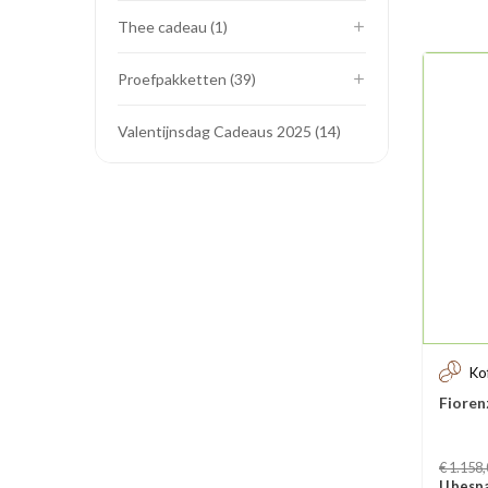
Thee cadeau
1
Proefpakketten
39
Valentijnsdag Cadeaus 2025
14
Ko
Fioren
Prijs
€ 1.158
U bespa