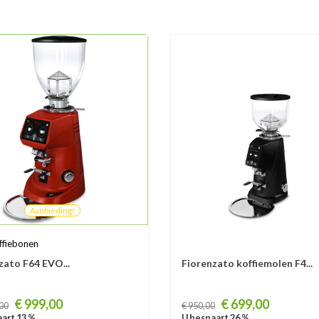
Aanbieding!
ffiebonen
zato F64 EVO...
Fiorenzato koffiemolen F4...
Prijs
€ 999,00
€ 699,00
,00
€ 950,00
art 13 %
U bespaart 26 %