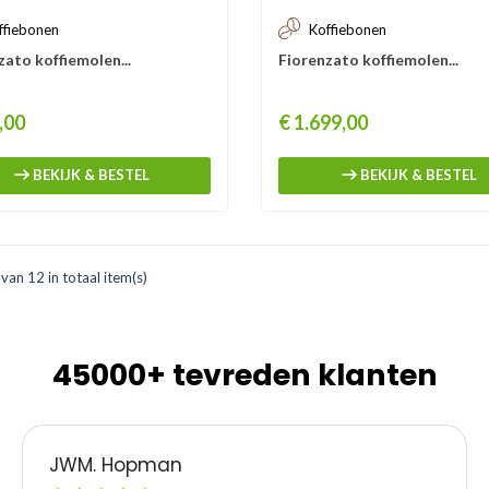
ffiebonen
Koffiebonen
zato koffiemolen...
Fiorenzato koffiemolen...
Prijs
,00
€ 1.699,00
BEKIJK & BESTEL
BEKIJK & BESTEL
van 12 in totaal item(s)
45000+ tevreden klanten