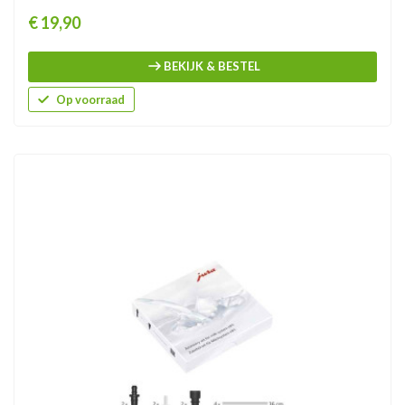
Prijs
€ 19,90
BEKIJK & BESTEL
Op voorraad