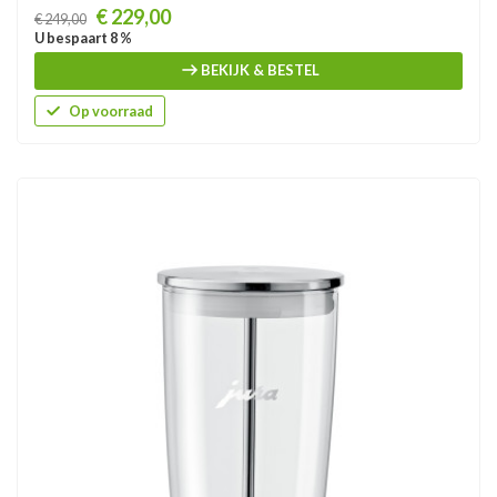
Prijs
€ 229,00
€ 249,00
U bespaart 8 %
BEKIJK & BESTEL
Op voorraad