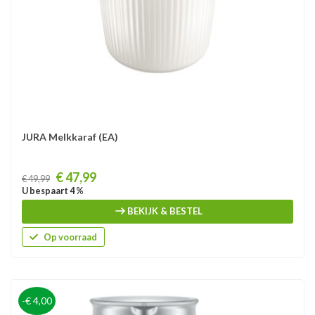
JURA Melkkaraf (EA)
Prijs
€ 47,99
€ 49,99
U bespaart 4 %
BEKIJK & BESTEL
Op voorraad
-€ 4,00