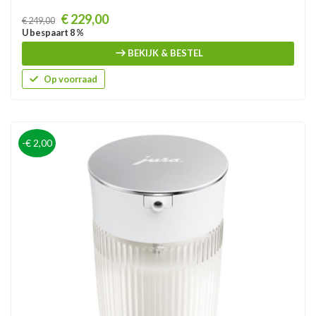
Prijs
€ 229,00
€ 249,00
U bespaart 8 %
BEKIJK & BESTEL
Op voorraad
-€ 2,00