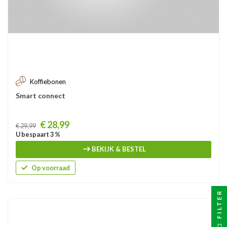
Koffiebonen
Smart connect
Prijs
€ 28,99
€ 29,99
U bespaart 3 %
BEKIJK & BESTEL
Op voorraad
FILTER