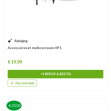
Reiniging
Accessoireset melksysteem HP1
Prijs
€ 19,99
BEKIJK & BESTEL
Op voorraad
-€ 20,00