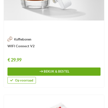
Koffiebonen
WIFI Connect V2
Prijs
€ 29,99
BEKIJK & BESTEL
Op voorraad