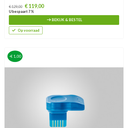
Prijs
€ 119,00
€ 129,00
U bespaart 7 %
BEKIJK & BESTEL
Op voorraad
-€ 1,00