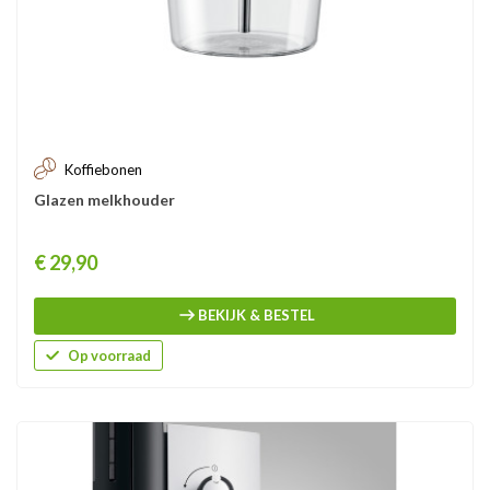
Koffiebonen
Glazen melkhouder
Prijs
€ 29,90
BEKIJK & BESTEL
Op voorraad