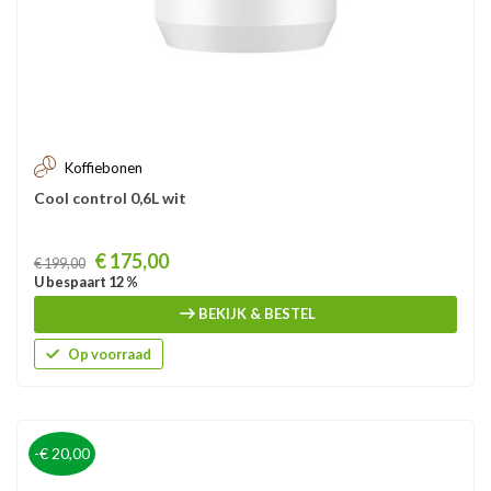
Koffiebonen
Cool control 0,6L wit
Prijs
€ 175,00
€ 199,00
U bespaart 12 %
BEKIJK & BESTEL
Op voorraad
-€ 20,00