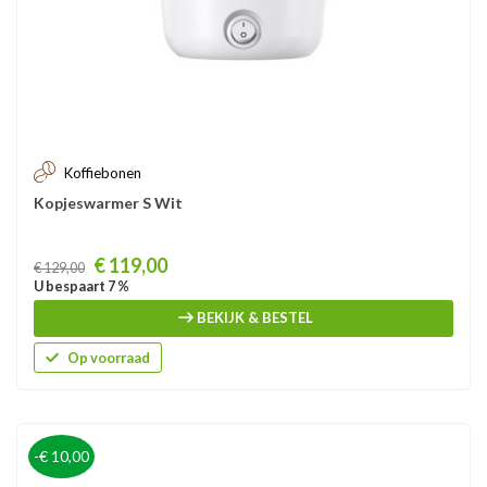
Koffiebonen
Kopjeswarmer S Wit
Prijs
€ 119,00
€ 129,00
U bespaart 7 %
BEKIJK & BESTEL
Op voorraad
-€ 10,00