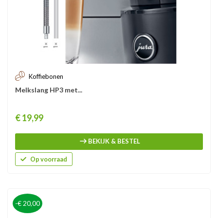
Koffiebonen
Melkslang HP3 met...
Prijs
€ 19,99
BEKIJK & BESTEL
Op voorraad
-€ 20,00