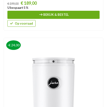
Prijs
€ 189,00
€ 199,00
U bespaart 5 %
BEKIJK & BESTEL
Op voorraad
-€ 24,00