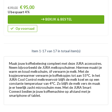
Prijs
€ 95,00
€ 99,00
U bespaart 4 %
BEKIJK & BESTEL
Op voorraad
Item 1-17 van 17 in totaal item(s)
Maak jouw koffiebeleving compleet met deze JURA accessoires.
Neem bijvoorbeeld de JURA melkopschuimer. Hiermee maakt je
warm en koud melkschuim, óf verwarm je melk. Met de
kopjesverwarmer verwarm je koffiekopjes tot aan 55°C. In het
JURA Cool Control melkreservoir blijft de melk koel en op een
constante temperatuur van 4°C. Zo blijft de melk vers én maak
je er heerlijk zacht microschuim mee. Met de JURA Smart
Connect bedien je jouw koffiemachine op afstand met je
smartphone of tablet.