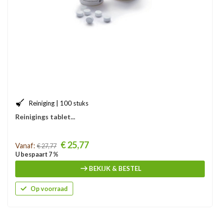
Reiniging | 100 stuks
Reinigings tablet...
Prijs
€ 25,77
Vanaf:
€ 27,77
U bespaart 7 %
BEKIJK & BESTEL
Op voorraad