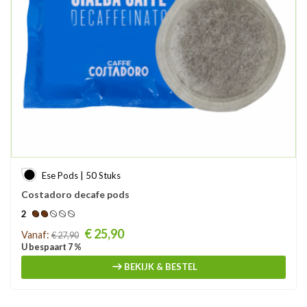
Ese Pods | 50 Stuks
Costadoro decafe pods
2
Prijs
€ 25,90
Vanaf:
€ 27,90
U bespaart 7 %
BEKIJK & BESTEL