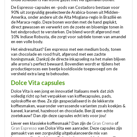
De Espresso-capsules en -pods van Costadoro bestaan voor
90% uit zorgvuldig geselecteerde Arabica-bonen uit Midden-
Amerika, onder andere uit de Alta Mogiana-regio in Brazilië en
de Maraca-regio. Deze bonen worden met de hand geplukt,
direct gewassen en verwerkt om de zoete en bloemige tonen in
het eindproduct te versterken. De blend wordt afgerond met
10% Indiase Robusta, die zorgt voor subtiele tonen van amandel
en een volle body.
Het eindresultaat? Een espresso met een medium body, tonen
van chocolade en rood fruit, afgerond met een zachte
honingsmaak. Dankzij de directe inkapseling na het malen blijven
alle aroma’s perfect bewaard. Bovendien wordt er tijdens het
productieproces een beetje kooldioxide toegevoegd om de
versheid extra lang te behouden.
Dolce Vita capsules
Dolce Vita is een jong en innovatief Italiaans merk dat zich
volledig richt op het verpakken van koffiecapsules, pads,
oploskoffie en thee. Ze zijn gespecialiseerd in de lekkerste
koffiesmaken, waaronder verrassende varianten zoals koekjes &
kaneel, karamel, hazelnoot en chocolade. Ben jij een echte
zoetekauw? Dan zijn deze capsules echt iets voor jou!
Liever een klassieke koffiesmaak? Dan zijn de
Gran Crema
of
Gran Espresso
van Dolce Vita een aanrader. Deze capsules zijn
gemaakt van een zorgvuldig uitgebalanceerde mix van