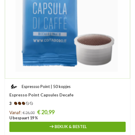
Espressso Point | 50 kopjes
Espresso Point Capsules Decafe
3
Prijs
€ 20,99
Vanaf:
€ 26,00
U bespaart 19 %
BEKIJK & BESTEL