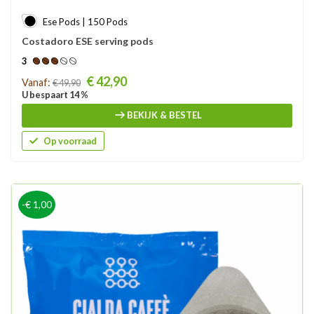
Ese Pods | 150 Pods
Costadoro ESE serving pods
3
Prijs
€ 42,90
Vanaf:
€ 49,90
U bespaart 14 %
BEKIJK & BESTEL
Op voorraad
-€ 1,00