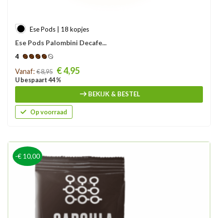
Ese Pods | 18 kopjes
Ese Pods Palombini Decafe...
4
Prijs
€ 4,95
Vanaf:
€ 8,95
U bespaart 44 %
BEKIJK & BESTEL
Op voorraad
-€ 10,00