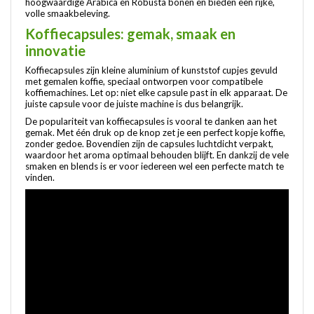
hoogwaardige Arabica en Robusta bonen en bieden een rijke,
volle smaakbeleving.
Koffiecapsules: gemak, smaak en
innovatie
Koffiecapsules zijn kleine aluminium of kunststof cupjes gevuld
met gemalen koffie, speciaal ontworpen voor compatibele
koffiemachines. Let op: niet elke capsule past in elk apparaat. De
juiste capsule voor de juiste machine is dus belangrijk.
De populariteit van koffiecapsules is vooral te danken aan het
gemak. Met één druk op de knop zet je een perfect kopje koffie,
zonder gedoe. Bovendien zijn de capsules luchtdicht verpakt,
waardoor het aroma optimaal behouden blijft. En dankzij de vele
smaken en blends is er voor iedereen wel een perfecte match te
vinden.