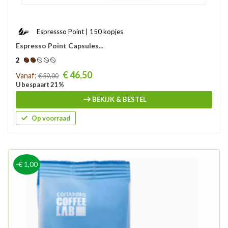
Espressso Point | 150 kopjes
Espresso Point Capsules...
2
Prijs
€ 46,50
Vanaf:
€ 59,00
U bespaart 21 %
BEKIJK & BESTEL
Op voorraad
-€ 1,00