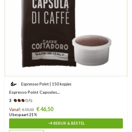
Espressso Point | 150 kopjes
Espresso Point Capsules...
3
Prijs
€ 46,50
Vanaf:
€ 59,00
U bespaart 21 %
BEKIJK & BESTEL