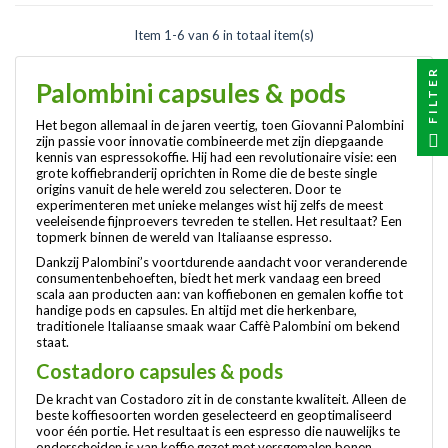
Item 1-6 van 6 in totaal item(s)
FILTER
Palombini capsules & pods
Het begon allemaal in de jaren veertig, toen Giovanni Palombini
zijn passie voor innovatie combineerde met zijn diepgaande
kennis van espressokoffie. Hij had een revolutionaire visie: een
grote koffiebranderij oprichten in Rome die de beste single
origins vanuit de hele wereld zou selecteren. Door te
experimenteren met unieke melanges wist hij zelfs de meest
veeleisende fijnproevers tevreden te stellen. Het resultaat? Een
topmerk binnen de wereld van Italiaanse espresso.
Dankzij Palombini’s voortdurende aandacht voor veranderende
consumentenbehoeften, biedt het merk vandaag een breed
scala aan producten aan: van koffiebonen en gemalen koffie tot
handige pods en capsules. En altijd met die herkenbare,
traditionele Italiaanse smaak waar Caffè Palombini om bekend
staat.
Costadoro capsules & pods
De kracht van Costadoro zit in de constante kwaliteit. Alleen de
beste koffiesoorten worden geselecteerd en geoptimaliseerd
voor één portie. Het resultaat is een espresso die nauwelijks te
onderscheiden is van koffie gezet met versgemalen bonen.