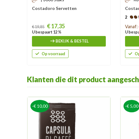
Costadoro Servetten
Costad
2
Prijs
Prijs
€ 17,35
Vanaf:
€ 19,85
U bespaart 12 %
U bespa
BEKIJK & BESTEL
Op voorraad
Op
Klanten die dit product aangesch
-€ 10,00
-€ 5,00