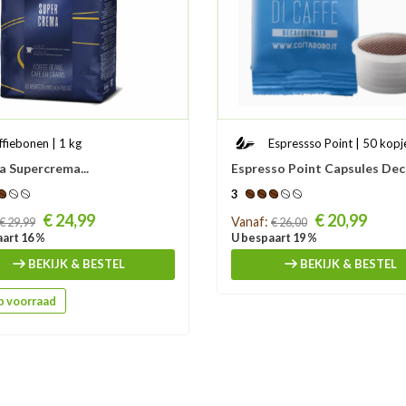
ffiebonen | 1 kg
Espressso Point | 50 kopj
a Supercrema...
Espresso Point Capsules Dec
3
Prijs
€ 24,99
€ 20,99
Vanaf:
€ 29,99
€ 26,00
art 16 %
U bespaart 19 %
BEKIJK & BESTEL
BEKIJK & BESTEL
 voorraad