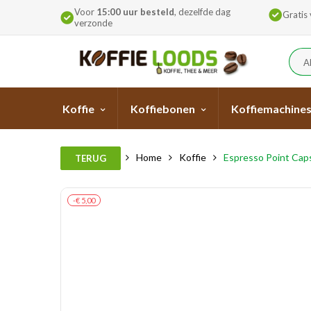
Voor
15:00 uur besteld
, dezelfde dag
Gratis
verzonde
A
Koffie
Koffiebonen
Koffiemachine
Home
Koffie
Espresso Point Cap
TERUG
-€ 5,00