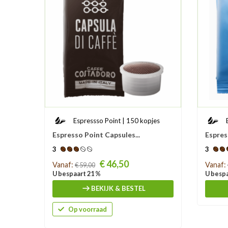
Espressso Point | 150 kopjes
Espresso Point Capsules...
Espres
3
3
Prijs
Prijs
€ 46,50
Vanaf:
Vanaf:
€ 59,00
U bespaart 21 %
U bespa
BEKIJK & BESTEL
Op voorraad