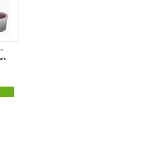
es
afe