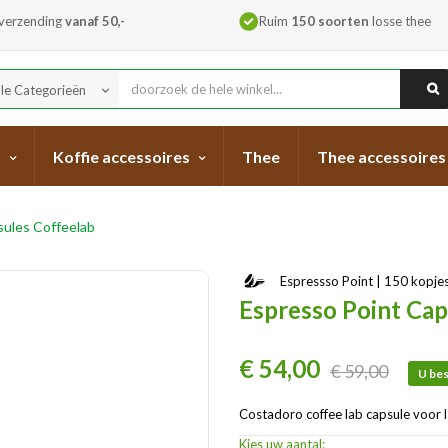
 verzending
vanaf 50,-
Ruim
150 soorten
losse thee
lle Categorieën
keyboard_arrow_down
s
Koffie accessoires
Thee
Thee accessoires
sules Coffeelab
Espressso Point | 150 kopje
Espresso Point Cap
€ 54,00
€ 59,00
U bes
Costadoro coffee lab capsule voor 
Kies uw aantal: