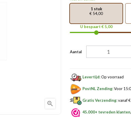
1 stuk
€ 54,00
U bespaart € 5,00
Aantal
Levertijd:
Op voorraad
PostNL Zending:
Voor 15:0
Gratis Verzending:
vanaf € 

45.000+ tevreden klanten