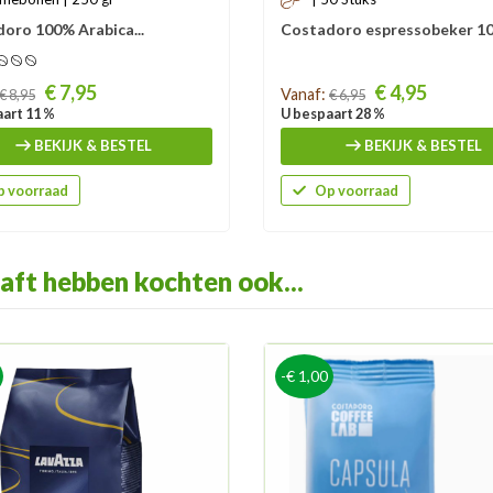
oro 100% Arabica...
Costadoro espressobeker 1
Prijs
€ 7,95
€ 4,95
Vanaf:
€ 8,95
€ 6,95
art 11 %
U bespaart 28 %
BEKIJK & BESTEL
BEKIJK & BESTEL
 voorraad
Op voorraad
aft hebben kochten ook...
-€ 1,00