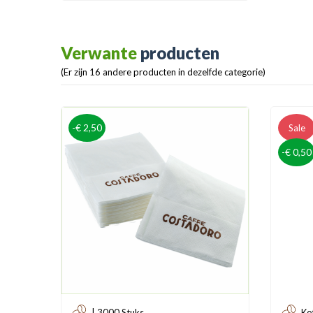
Verwante
producten
(Er zijn 16 andere producten in dezelfde categorie)
-€ 2,50
Sale
-€ 0,50
| 3000 Stuks
Ko