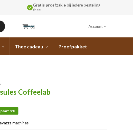
Gratis proefzakje
bij iedere bestelling
thee
Account
00
Thee cadeau
Proefpakket
s
sules Coffeelab
paart 8 %
lavazza machines