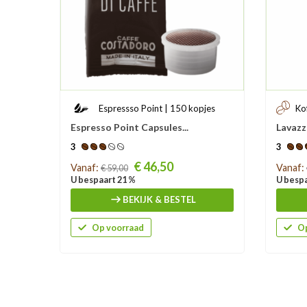
Espressso Point | 150 kopjes
Ko
Espresso Point Capsules...
Lavazz
3
3
Prijs
Prijs
€ 46,50
Vanaf:
Vanaf:
€ 59,00
U bespaart 21 %
U bespa
BEKIJK & BESTEL
Op voorraad
Op