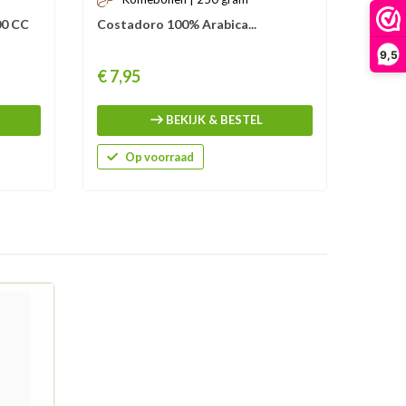
00 CC
Costadoro 100% Arabica...
Costa
2
9,5
Prijs
Prijs
€ 7,95
Vanaf:
U besp
BEKIJK & BESTEL
Op voorraad