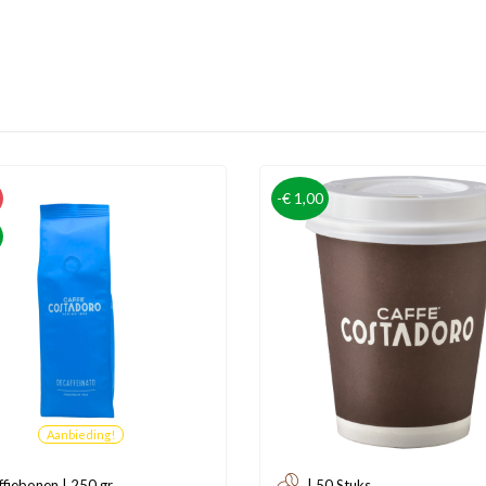
-€ 1,00
Aanbieding!
ffiebonen | 250 gr
| 50 Stuks