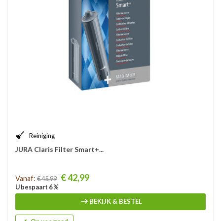
Reiniging
JURA Claris Filter Smart+...
Prijs
€ 42,99
Vanaf:
€ 45,99
U bespaart 6 %
BEKIJK & BESTEL