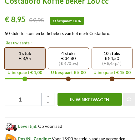
Costadoro Koffie beker 180 cc
€ 8,95
€ 9,95
U bespaart 10 %
50 stuks kartonnen koffiebekers van het merk Costadoro.
Kies uw aantal:
1 stuk
4 stuks
10 stuks
€ 8,95
€ 34,80
€ 84,50
( € 8,70 p/s)
( € 8,45 p/s)
U bespaart € 1,00
U bespaart € 5,00
U bespaart € 15,00
IN WINKELWAGEN
Levertijd:
Op voorraad
PostNL Zending:
Voor 15:00 besteld, vandaag verzonden