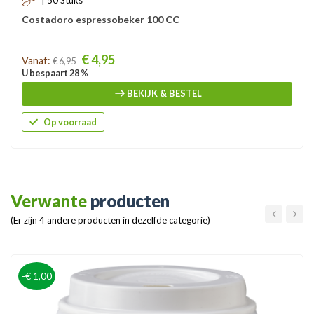
Costadoro espressobeker 100 CC
Prijs
€ 4,95
Vanaf:
€ 6,95
U bespaart 28 %
BEKIJK & BESTEL
Op voorraad
Verwante
producten
(Er zijn 4 andere producten in dezelfde categorie)
-€ 1,00