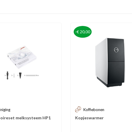
-€ 20,00
iniging
Koffiebonen
oireset melksysteem HP1
Kopjeswarmer