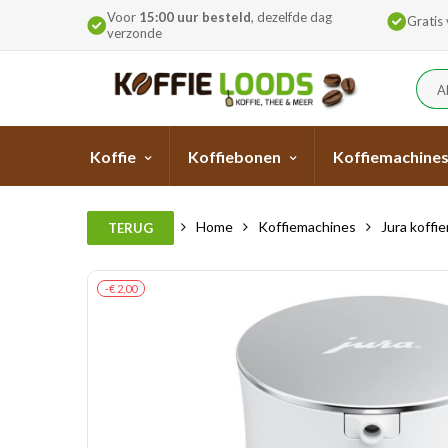
Voor
15:00 uur besteld
, dezelfde dag
Gratis
verzonde
A
Koffie
Koffiebonen
Koffiemachine
Home
Koffiemachines
Jura koffi
TERUG
-€ 2,00