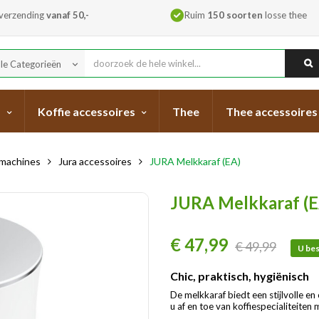
 verzending
vanaf 50,-
Ruim
150 soorten
losse thee
lle Categorieën
keyboard_arrow_down
s
Koffie accessoires
Thee
Thee accessoires
emachines
Jura accessoires
JURA Melkkaraf (EA)
JURA Melkkaraf (E
€ 47,99
€ 49,99
U bes
Chic, praktisch, hygiënisch
De melkkaraf biedt een stijlvolle 
u af en toe van koffiespecialiteiten