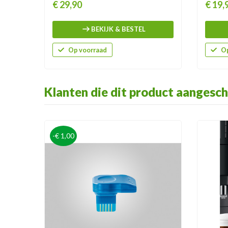
Prijs
Prijs
€ 29,90
€ 19,
BEKIJK & BESTEL
Op voorraad
Op
Klanten die dit product aangesch
-€ 1,00