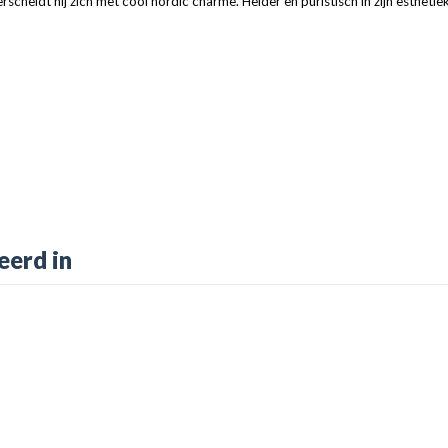
idt hij zich met cool nordic charme. Helder en puristisch in zijn esthetiek bl
eerd in