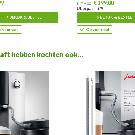
Prijs
99
€ 199,00
€ 219,00
U bespaart 9 %
BEKIJK & BESTEL
BEKIJK & BESTEL
 voorraad
Op voorraad
aft hebben kochten ook...