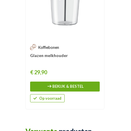
Koffiebonen
Glazen melkhouder
Prijs
€ 29,90
BEKIJK & BESTEL
Op voorraad