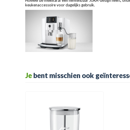
Hoewel de melkkaraf een herkenbaar JURA-design heeft, ondersche
keukenaccessoire voor dagelijks gebruik.
Je
bent misschien ook geïnteress