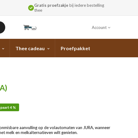
Gratis proefzakje
bij iedere bestelling
thee
Account
00
Thee cadeau
Proefpakket
A)
paart 4 %
en onmisbare aanvulling op de volautomaten van JURA, wanneer
 met melk en melkalternatieven wilt genieten.