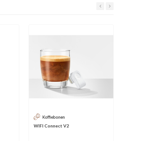
-€ 24,
Koffiebonen
Ko
WIFI Connect V2
Cool c