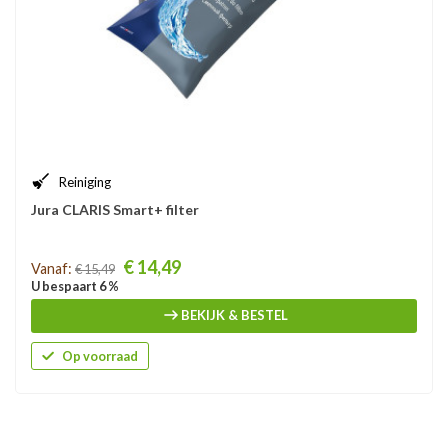
Reiniging
Jura CLARIS Smart+ filter
Prijs
€ 14,49
Vanaf:
€ 15,49
U bespaart 6 %
BEKIJK & BESTEL
Op voorraad