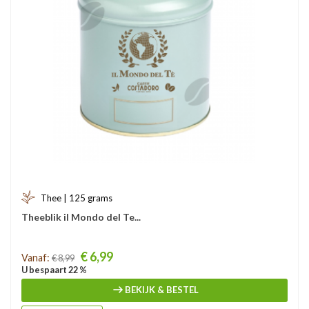
Thee | 125 grams
Theeblik il Mondo del Te...
Prijs
€ 6,99
Vanaf:
€ 8,99
U bespaart 22 %
BEKIJK & BESTEL