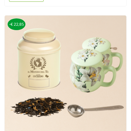
-€ 22,85