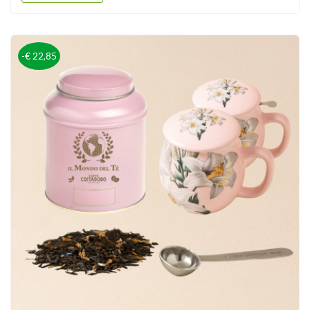
-€ 22,85