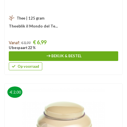
Thee | 125 gram
Theeblik il Mondo del Te...
Prijs
€ 6,99
Vanaf:
€ 8,99
U bespaart 22 %
BEKIJK & BESTEL
Op voorraad
-€ 2,00