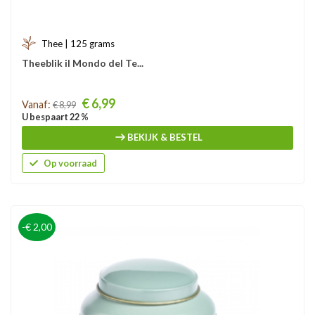
Thee | 125 grams
Theeblik il Mondo del Te...
Prijs
€ 6,99
Vanaf:
€ 8,99
U bespaart 22 %
BEKIJK & BESTEL
Op voorraad
-€ 2,00