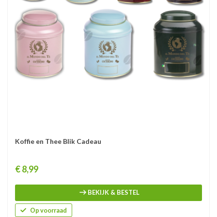
Koffie en Thee Blik Cadeau
Prijs
€ 8,99
BEKIJK & BESTEL
Op voorraad