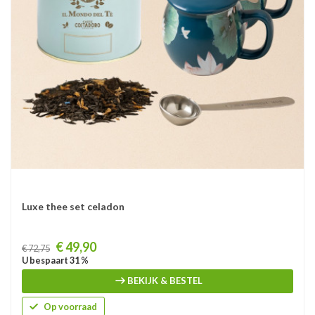
Luxe thee set celadon
Prijs
€ 49,90
€ 72,75
U bespaart 31 %
BEKIJK & BESTEL
Op voorraad