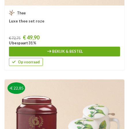
Thee
Luxe thee set roze
Prijs
€ 49,90
€ 72,75
U bespaart 31 %
BEKIJK & BESTEL
Op voorraad
-€ 22,85