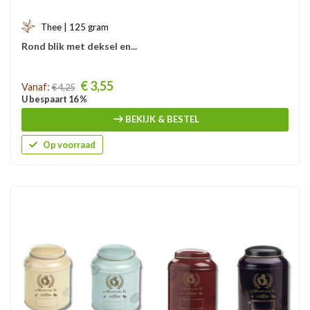
Thee | 125 gram
Rond blik met deksel en...
Prijs
€ 3,55
Vanaf:
€ 4,25
U bespaart 16 %
BEKIJK & BESTEL
Op voorraad