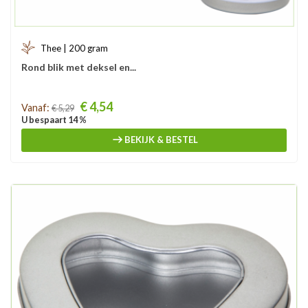
Thee | 200 gram
Rond blik met deksel en...
Prijs
€ 4,54
Vanaf:
€ 5,29
U bespaart 14 %
BEKIJK & BESTEL