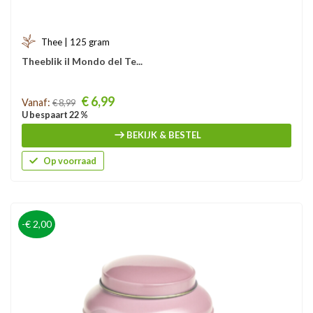
Thee | 125 gram
Theeblik il Mondo del Te...
Prijs
€ 6,99
Vanaf:
€ 8,99
U bespaart 22 %
BEKIJK & BESTEL
Op voorraad
-€ 2,00