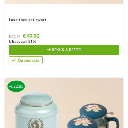
Luxe thee set zwart
Prijs
€ 49,90
€ 72,75
U bespaart 31 %
BEKIJK & BESTEL
Op voorraad
-€ 22,85