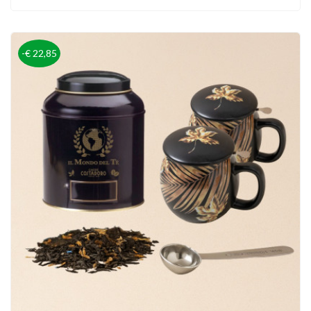
-€ 22,85