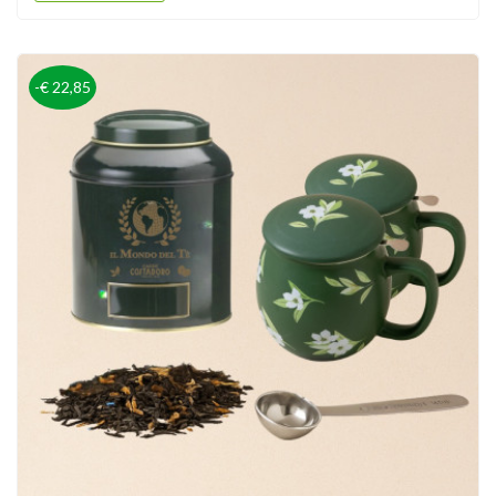
-€ 22,85