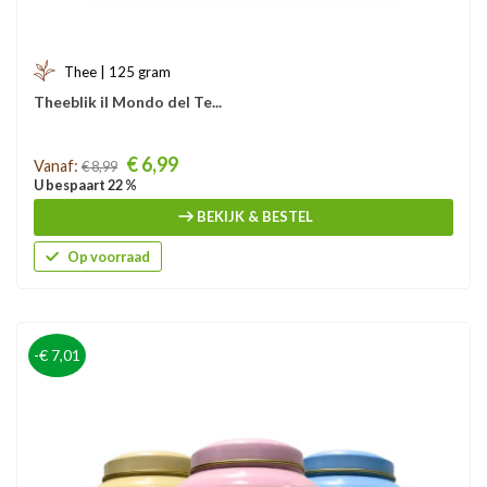
Thee | 125 gram
Theeblik il Mondo del Te...
Prijs
€ 6,99
Vanaf:
€ 8,99
U bespaart 22 %
BEKIJK & BESTEL
Op voorraad
-€ 7,01