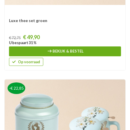
Luxe thee set groen
Prijs
€ 49,90
€ 72,75
U bespaart 31 %
BEKIJK & BESTEL
Op voorraad
-€ 22,85