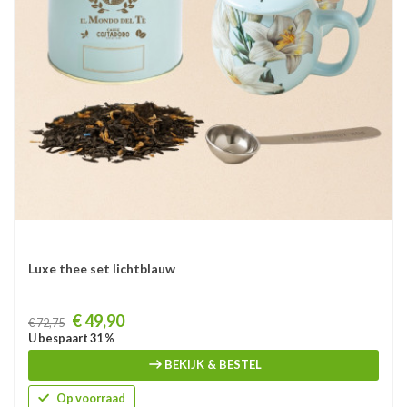
Luxe thee set lichtblauw
Prijs
€ 49,90
€ 72,75
U bespaart 31 %
BEKIJK & BESTEL
Op voorraad