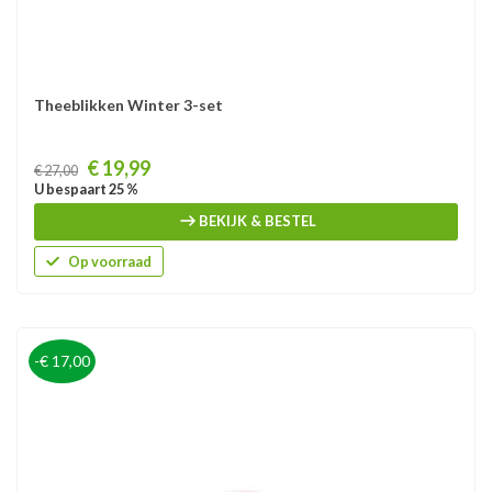
Theeblikken Winter 3-set
Prijs
€ 19,99
€ 27,00
U bespaart 25 %
BEKIJK & BESTEL
Op voorraad
-€ 17,00