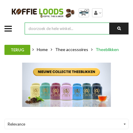
00
Home
Thee accessoires
Theeblikken
TERUG
Relevance
