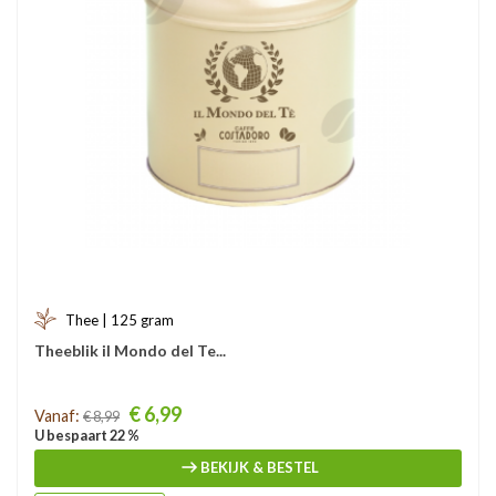
Thee | 125 gram
Theeblik il Mondo del Te...
Prijs
€ 6,99
Vanaf:
€ 8,99
U bespaart 22 %
BEKIJK & BESTEL