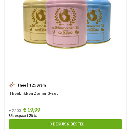
Thee | 125 gram
Theeblikken Zomer 3-set
Prijs
€ 19,99
€ 27,00
U bespaart 25 %
BEKIJK & BESTEL