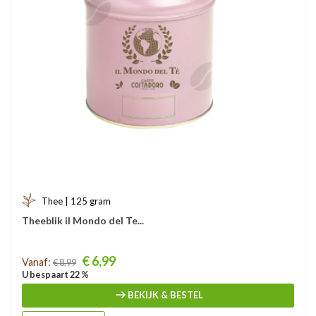
Thee | 125 gram
Theeblik il Mondo del Te...
Prijs
€ 6,99
Vanaf:
€ 8,99
U bespaart 22 %
BEKIJK & BESTEL