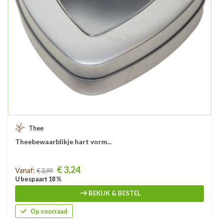
Thee
Theebewaarblikje hart vorm...
Prijs
€ 3,24
Vanaf:
€ 3,99
U bespaart 18 %
BEKIJK & BESTEL
Op voorraad