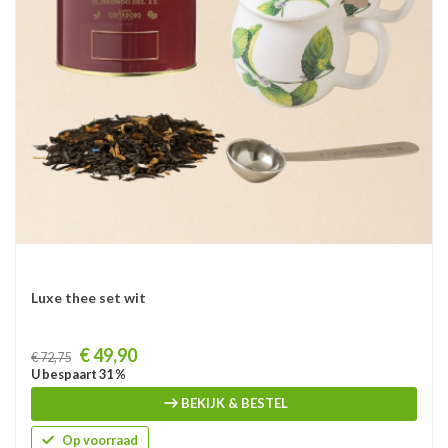
Luxe thee set wit
Prijs
€ 49,90
€ 72,75
U bespaart 31 %
BEKIJK & BESTEL
Op voorraad