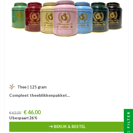
Thee | 125 gram
Compleet theeblikkenpakket...
Prijs
€ 46,00
€ 63,00
FILTER
U bespaart 26 %
BEKIJK & BESTEL