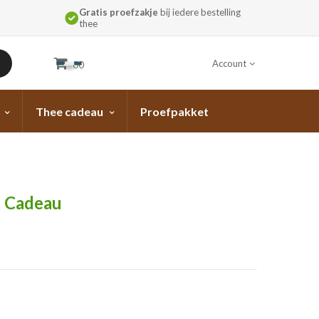
Gratis proefzakje
bij iedere bestelling
thee
Account
00
Thee cadeau
Proefpakket
k Cadeau
ur door in bestel opmerkingen