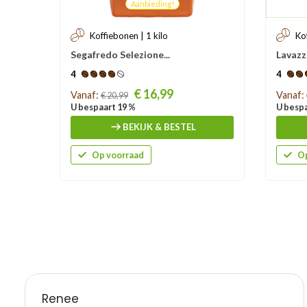
Aanbieding!
Koffiebonen | 1 kilo
Ko
Segafredo Selezione...
Lavazz
4
4
Prijs
Prijs
€ 16,99
Vanaf:
Vanaf:
€ 20,99
U bespaart 19 %
U bespa
BEKIJK & BESTEL
Op voorraad
Op