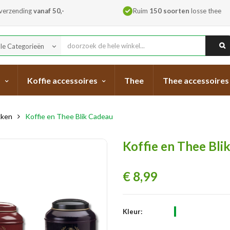
 verzending
vanaf 50,-
Ruim
150 soorten
losse thee
lle Categorieën
keyboard_arrow_down
s
Koffie accessoires
Thee
Thee accessoires
kken
Koffie en Thee Blik Cadeau
Koffie en Thee Bli
€ 8,99
Geef gewenste kle
Kleur: