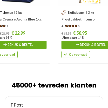
Aanbieding!
ffiebonen | 1 kg
Koffiebonen | 3 kg
a Crema e Aroma Blue 1kg
Proefpakket Intenso
4
Prijs
€ 22,99
€ 58,95
€ 26,99
€ 68,95
art 14 %
U bespaart 14 %
BEKIJK & BESTEL
BEKIJK & BESTEL
 voorraad
Op voorraad
45000+ tevreden klanten