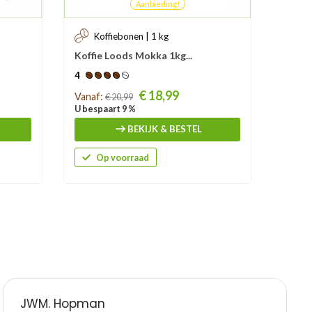
Aanbieding!
Koffiebonen | 1 kg
Ko
Koffie Loods Mokka 1kg...
Izzo 
4
4
Prijs
Prijs
€ 18,99
Vanaf:
Vanaf:
€ 20,99
U bespaart 9 %
U besp
BEKIJK & BESTEL
Op voorraad
O