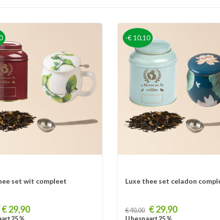
0
-€ 10,10
hee set wit compleet
Luxe thee set celadon compl
Prijs
€ 29,90
€ 29,90
€ 40,00
art 25 %
U bespaart 25 %