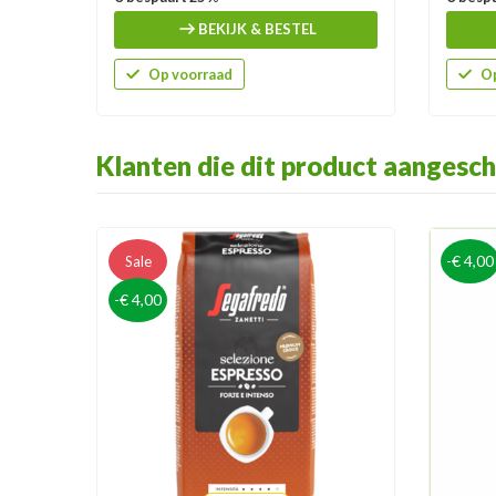
BEKIJK & BESTEL
Op voorraad
Op
Klanten die dit product aangesch
-€ 4,00
Sale
-€ 4,00