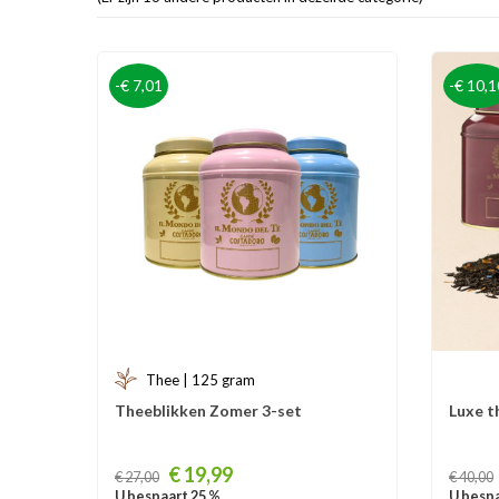
-€ 7,01
-€ 10,1
Thee | 125 gram
Theeblikken Zomer 3-set
Luxe t
Prijs
Prijs
€ 19,99
€ 27,00
€ 40,00
U bespaart 25 %
U bespa