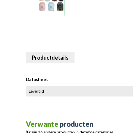
Productdetails
Datasheet
Levertijd
Verwante
producten
(Er zijn 16 andere producten in dezelfde categorie)