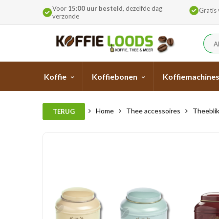
Voor
15:00 uur besteld
, dezelfde dag
Gratis
verzonde
A
Koffie
Koffiebonen
Koffiemachine
Home
Thee accessoires
Theebli
TERUG