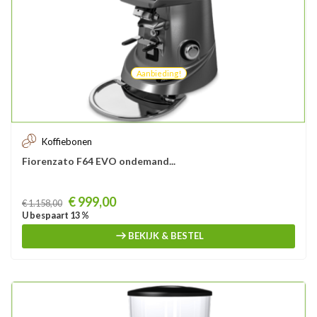
Aanbieding!
Koffiebonen
Fiorenzato F64 EVO ondemand...
Prijs
€ 999,00
€ 1.158,00
U bespaart 13 %
BEKIJK & BESTEL