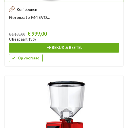
Koffiebonen
Fiorenzato F64 EVO...
Prijs
€ 999,00
€ 1.158,00
U bespaart 13 %
BEKIJK & BESTEL
Op voorraad