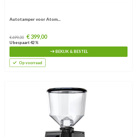
Autotamper voor Atom...
Prijs
€ 399,00
€ 699,00
U bespaart 42 %
BEKIJK & BESTEL
Op voorraad