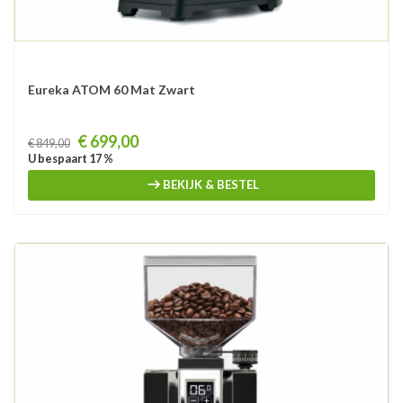
Eureka ATOM 60 Mat Zwart
Prijs
€ 699,00
€ 849,00
U bespaart 17 %
BEKIJK & BESTEL