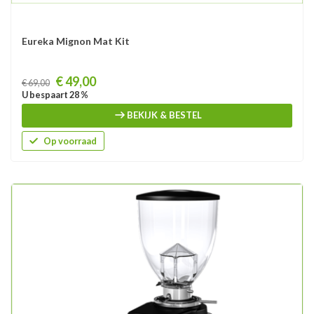
Eureka Mignon Mat Kit
Prijs
€ 49,00
€ 69,00
U bespaart 28 %
BEKIJK & BESTEL
Op voorraad