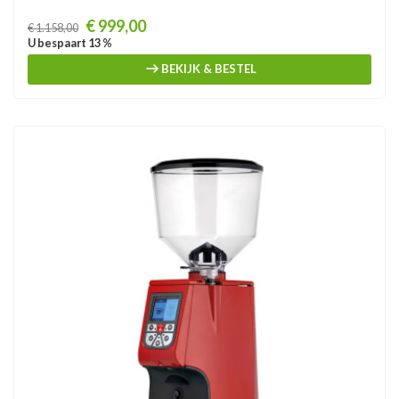
Prijs
€ 999,00
€ 1.158,00
U bespaart 13 %
BEKIJK & BESTEL