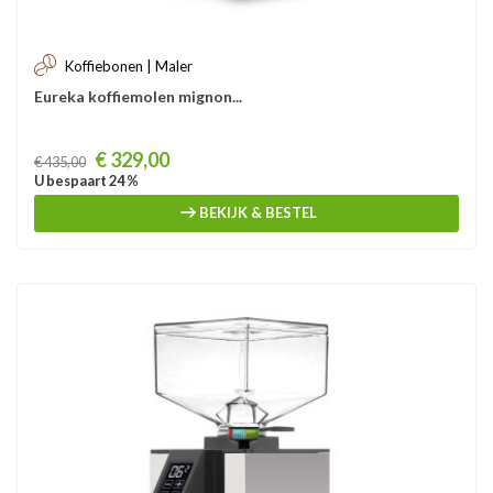
Koffiebonen | Maler
Eureka koffiemolen mignon...
Prijs
€ 329,00
€ 435,00
U bespaart 24 %
BEKIJK & BESTEL