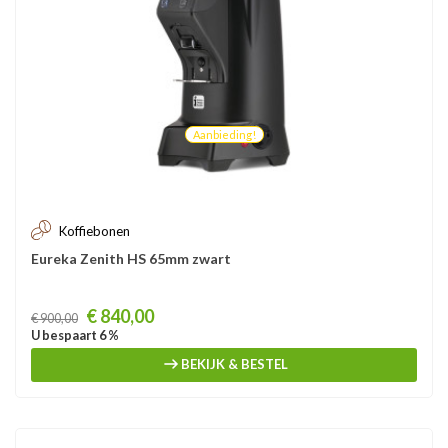
Aanbieding!
Koffiebonen
Eureka Zenith HS 65mm zwart
Prijs
€ 840,00
€ 900,00
U bespaart 6 %
BEKIJK & BESTEL