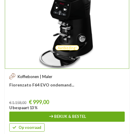
Aanbieding!
Koffiebonen | Maler
Fiorenzato F64 EVO ondemand...
Prijs
€ 999,00
€ 1.158,00
U bespaart 13 %
BEKIJK & BESTEL
Op voorraad