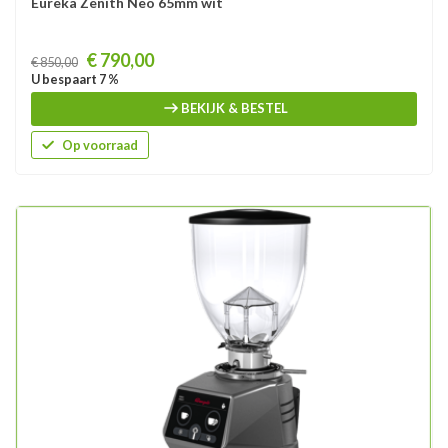
Eureka Zenith Neo 65mm wit
Prijs
€ 790,00
€ 850,00
U bespaart 7 %
BEKIJK & BESTEL
Op voorraad