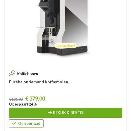
Aanbieding!
Koffiebonen
Eureka ondemand koffiemolen...
Prijs
€ 379,00
€ 505,00
U bespaart 24 %
BEKIJK & BESTEL
Op voorraad