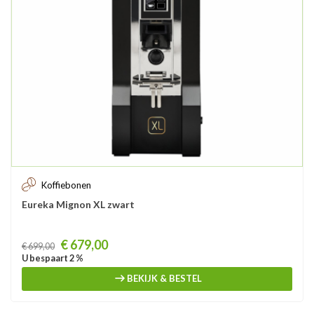
Koffiebonen
Eureka Mignon XL zwart
Prijs
€ 679,00
€ 699,00
U bespaart 2 %
BEKIJK & BESTEL