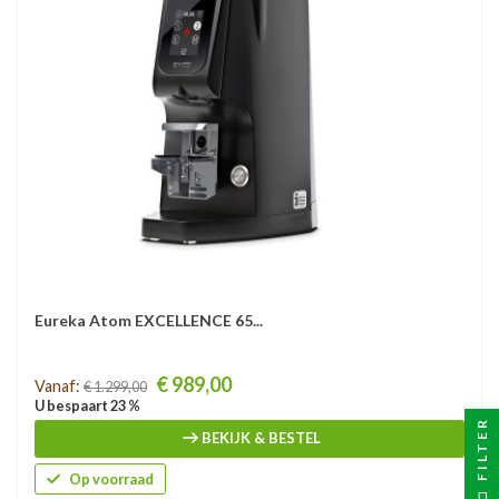
Eureka Atom EXCELLENCE 65...
Prijs
€ 989,00
Vanaf:
€ 1.299,00
U bespaart 23 %
FILTER
BEKIJK & BESTEL
Op voorraad