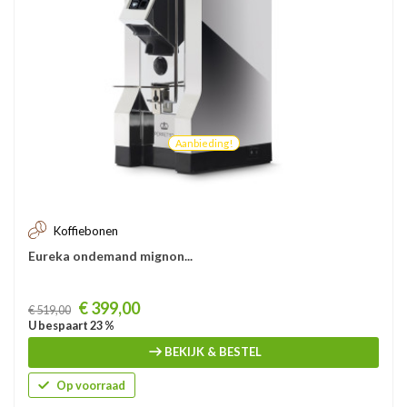
Aanbieding!
Koffiebonen
Eureka ondemand mignon...
Prijs
€ 399,00
€ 519,00
U bespaart 23 %
BEKIJK & BESTEL
Op voorraad