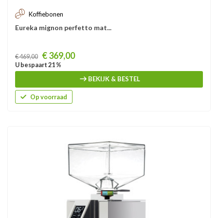
Koffiebonen
Eureka mignon perfetto mat...
Prijs
€ 369,00
€ 469,00
U bespaart 21 %
BEKIJK & BESTEL
Op voorraad