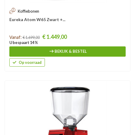
Koffiebonen
Eureka Atom W65 Zwart +...
Prijs
€ 1.449,00
Vanaf:
€ 1.699,00
U bespaart 14 %
BEKIJK & BESTEL
Op voorraad