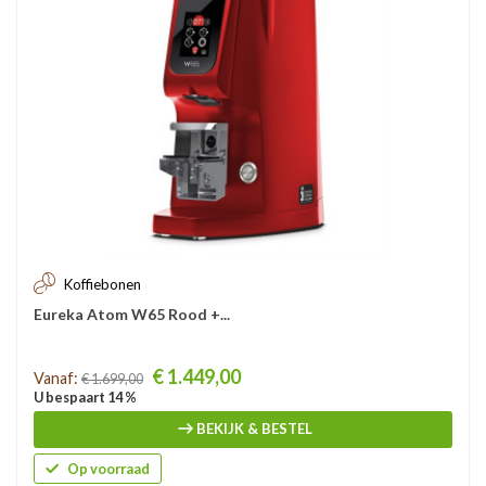
Koffiebonen
Eureka Atom W65 Rood +...
Prijs
€ 1.449,00
Vanaf:
€ 1.699,00
U bespaart 14 %
BEKIJK & BESTEL
Op voorraad