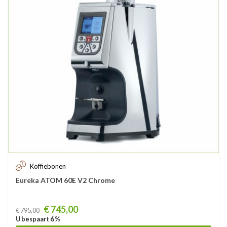
Koffiebonen
Eureka ATOM 60E V2 Chrome
Prijs
€ 745,00
€ 795,00
U bespaart 6 %