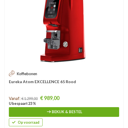
Koffiebonen
Eureka Atom EXCELLENCE 65 Rood
Prijs
€ 989,00
Vanaf:
€ 1.299,00
U bespaart 23 %
BEKIJK & BESTEL
Op voorraad