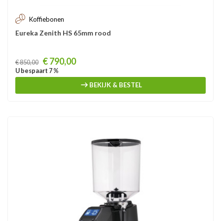
Koffiebonen
Eureka Zenith HS 65mm rood
Prijs
€ 790,00
€ 850,00
U bespaart 7 %
BEKIJK & BESTEL