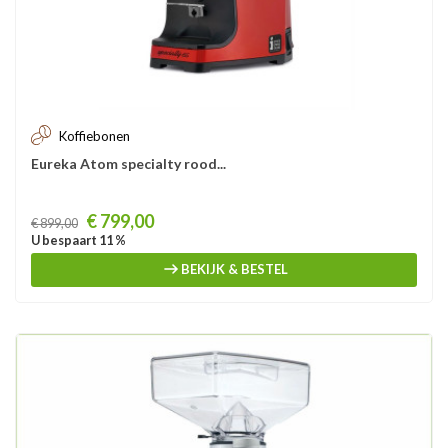
Koffiebonen
Eureka Atom specialty rood...
Prijs
€ 799,00
€ 899,00
U bespaart 11 %
BEKIJK & BESTEL