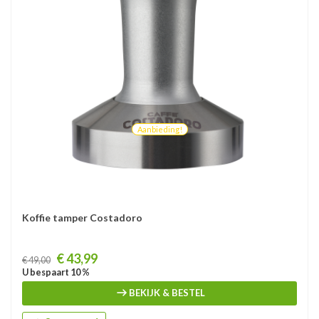
Aanbieding!
Koffie tamper Costadoro
Prijs
€ 43,99
€ 49,00
U bespaart 10 %
BEKIJK & BESTEL