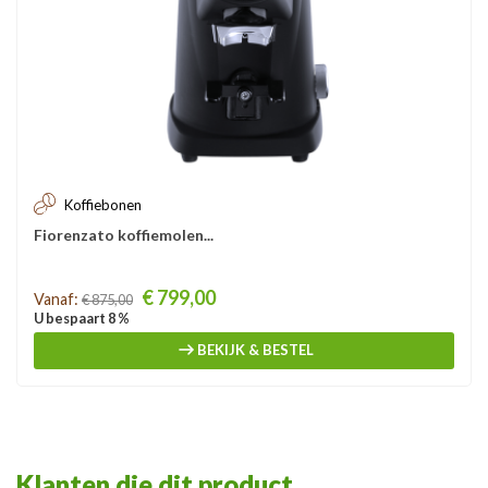
Koffiebonen
Fiorenzato koffiemolen...
Prijs
€ 799,00
Vanaf:
€ 875,00
U bespaart 8 %
BEKIJK & BESTEL
Klanten die dit product