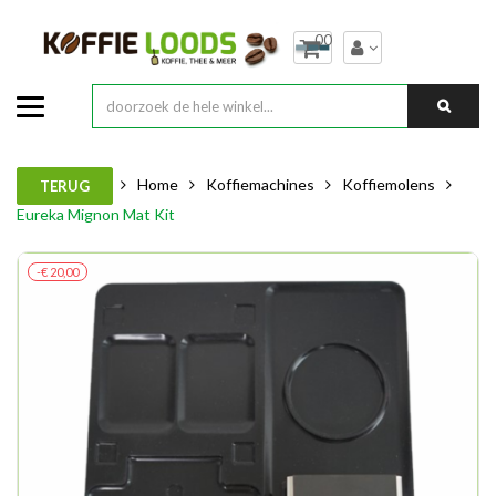
00
Home
Koffiemachines
Koffiemolens
TERUG
Eureka Mignon Mat Kit
-€ 20,00