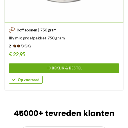
Koffiebonen | 750 gram
Illy mix proefpakket 750 gram
2
Prijs
€ 22,95
BEKIJK & BESTEL
Op voorraad
45000+ tevreden klanten