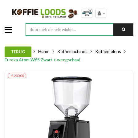
00
Home
Koffiemachines
Koffiemolens
TERUG
Eureka Atom W65 Zwart + weegschaal
-€ 200,00