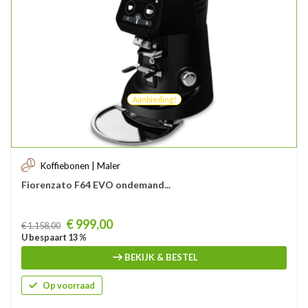
Aanbieding!
Koffiebonen | Maler
Fiorenzato F64 EVO ondemand...
Prijs
€ 999,00
€ 1.158,00
U bespaart 13 %
BEKIJK & BESTEL
Op voorraad