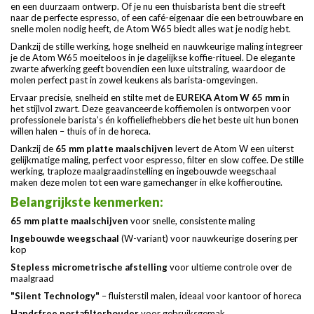
en een duurzaam ontwerp. Of je nu een thuisbarista bent die streeft
naar de perfecte espresso, of een café-eigenaar die een betrouwbare en
snelle molen nodig heeft, de Atom W65 biedt alles wat je nodig hebt.
Dankzij de stille werking, hoge snelheid en nauwkeurige maling integreer
je de Atom W65 moeiteloos in je dagelijkse koffie-ritueel. De elegante
zwarte afwerking geeft bovendien een luxe uitstraling, waardoor de
molen perfect past in zowel keukens als barista-omgevingen.
Ervaar precisie, snelheid en stilte met de
EUREKA Atom W 65 mm
in
het stijlvol zwart. Deze geavanceerde koffiemolen is ontworpen voor
professionele barista’s én koffieliefhebbers die het beste uit hun bonen
willen halen – thuis of in de horeca.
Dankzij de
65 mm platte maalschijven
levert de Atom W een uiterst
gelijkmatige maling, perfect voor espresso, filter en slow coffee. De stille
werking, traploze maalgraadinstelling en ingebouwde weegschaal
maken deze molen tot een ware gamechanger in elke koffieroutine.
Belangrijkste kenmerken:
65 mm platte maalschijven
voor snelle, consistente maling
Ingebouwde weegschaal
(W-variant) voor nauwkeurige dosering per
kop
Stepless micrometrische afstelling
voor ultieme controle over de
maalgraad
"Silent Technology"
– fluisterstil malen, ideaal voor kantoor of horeca
Handsfree portafilterhouder
voor gebruiksgemak