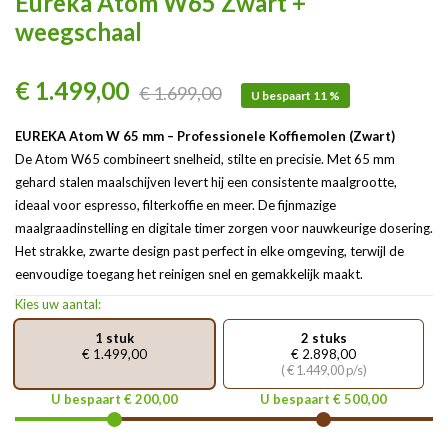
Eureka Atom W65 Zwart +
weegschaal
€ 1.499,00
€ 1.699,00
U bespaart 11 %
EUREKA Atom W 65 mm – Professionele Koffiemolen (Zwart)
De Atom W65 combineert snelheid, stilte en precisie. Met 65 mm
gehard stalen maalschijven levert hij een consistente maalgrootte,
ideaal voor espresso, filterkoffie en meer. De fijnmazige
maalgraadinstelling en digitale timer zorgen voor nauwkeurige dosering.
Het strakke, zwarte design past perfect in elke omgeving, terwijl de
eenvoudige toegang het reinigen snel en gemakkelijk maakt.
Kies uw aantal:
1 stuk
2 stuks
€ 1.499,00
€ 2.898,00
( € 1.449,00 p/s)
U bespaart € 200,00
U bespaart € 500,00