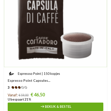
Espressso Point | 150 kopjes
Espresso Point Capsules...
3
Prijs
€ 46,50
Vanaf:
€ 59,00
U bespaart 21 %
BEKIJK & BESTEL