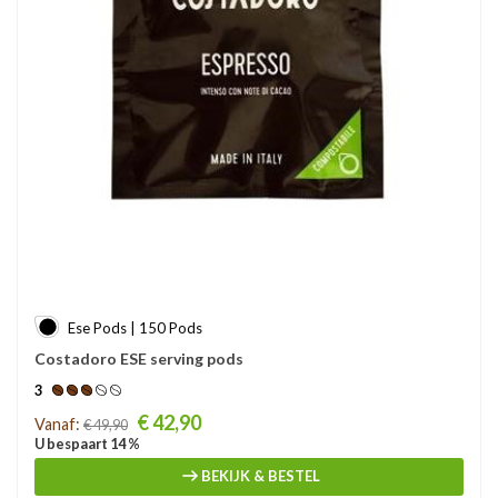
Ese Pods | 150 Pods
Costadoro ESE serving pods
3
Prijs
€ 42,90
Vanaf:
€ 49,90
U bespaart 14 %
BEKIJK & BESTEL