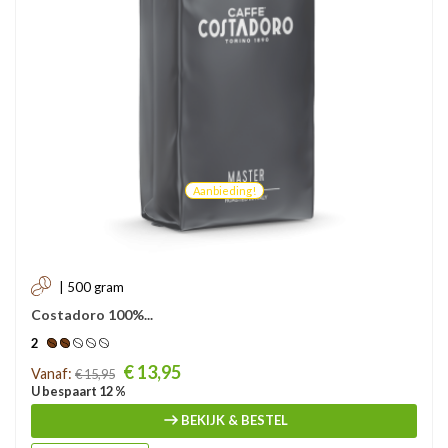
Aanbieding!
| 500 gram
Costadoro 100%...
2
Prijs
€ 13,95
Vanaf:
€ 15,95
U bespaart 12 %
BEKIJK & BESTEL