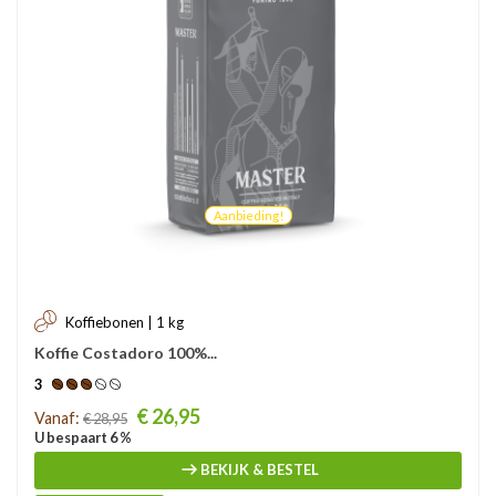
Aanbieding!
Koffiebonen | 1 kg
Koffie Costadoro 100%...
3
Prijs
€ 26,95
Vanaf:
€ 28,95
U bespaart 6 %
BEKIJK & BESTEL