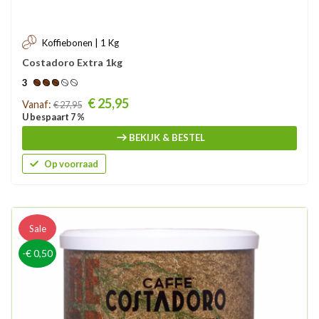
Koffiebonen | 1 Kg
Costadoro Extra 1kg
3
Prijs
€ 25,95
Vanaf:
€ 27,95
U bespaart 7 %
BEKIJK & BESTEL
Op voorraad
Sale
-€ 0,50