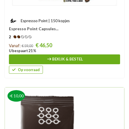
Espressso Point | 150 kopjes
Espresso Point Capsules...
2
Prijs
€ 46,50
Vanaf:
€ 59,00
U bespaart 21 %
BEKIJK & BESTEL
Op voorraad
-€ 10,00