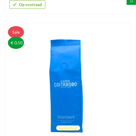
Op voorraad
Sale
-€ 0,50
Aanbieding!