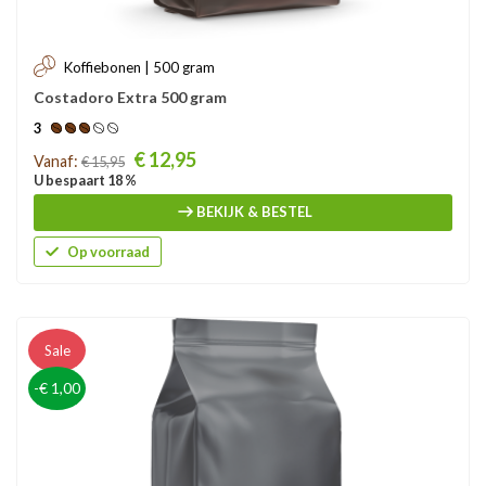
Koffiebonen | 500 gram
Costadoro Extra 500 gram
3
Prijs
€ 12,95
Vanaf:
€ 15,95
U bespaart 18 %
BEKIJK & BESTEL
Op voorraad
Sale
-€ 1,00