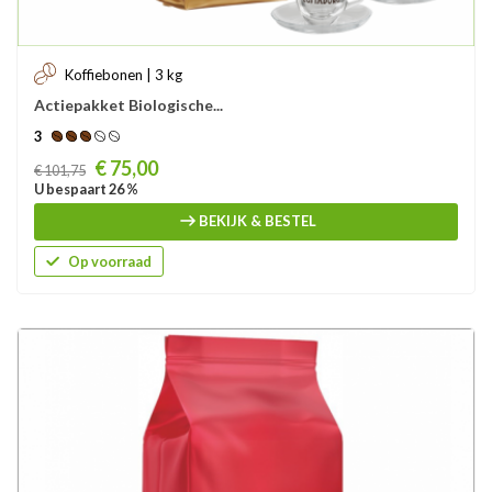
Koffiebonen | 3 kg
Actiepakket Biologische...
3
Prijs
€ 75,00
€ 101,75
U bespaart 26 %
BEKIJK & BESTEL
Op voorraad