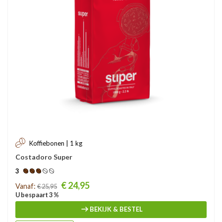
Koffiebonen | 1 kg
Costadoro Super
3
Prijs
€ 24,95
Vanaf:
€ 25,95
U bespaart 3 %
BEKIJK & BESTEL