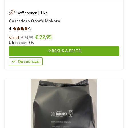
Koffiebonen | 1 kg
Costadoro Orcafe Mokoro
4
Prijs
€ 22,95
Vanaf:
€ 24,95
U bespaart 8 %
BEKIJK & BESTEL
Op voorraad