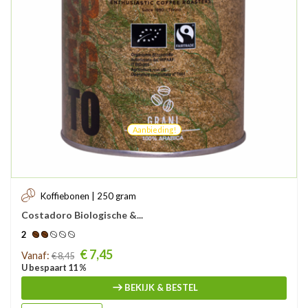
Aanbieding!
Koffiebonen | 250 gram
Costadoro Biologische &...
2
Prijs
€ 7,45
Vanaf:
€ 8,45
U bespaart 11 %
BEKIJK & BESTEL