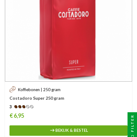
Koffiebonen | 250 gram
Costadoro Super 250 gram
3
Prijs
€ 6,95
FILTER
BEKIJK & BESTEL