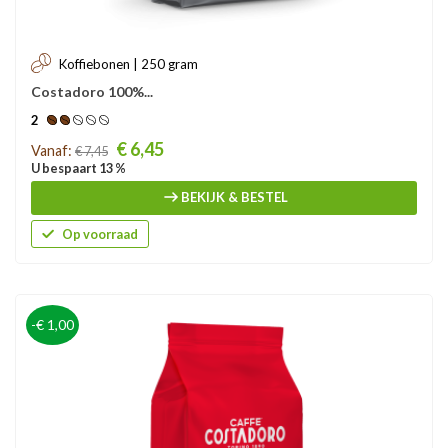
Koffiebonen | 250 gram
Costadoro 100%...
2
Prijs
€ 6,45
Vanaf:
€ 7,45
U bespaart 13 %
BEKIJK & BESTEL
Op voorraad
-€ 1,00