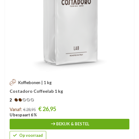
Koffiebonen | 1 kg
Costadoro Coffeelab 1 kg
2
Prijs
€ 26,95
Vanaf:
€ 28,95
U bespaart 6 %
BEKIJK & BESTEL
Op voorraad