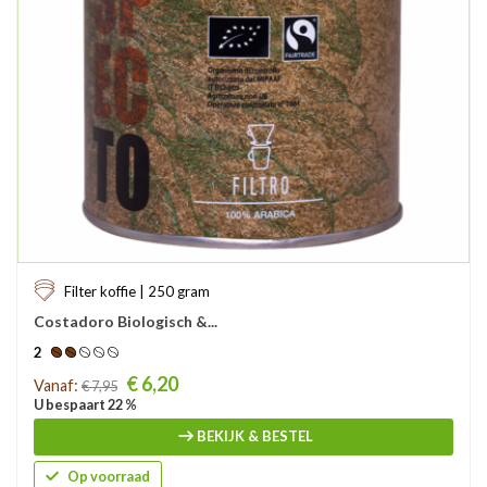
Filter koffie | 250 gram
Costadoro Biologisch &...
2
Prijs
€ 6,20
Vanaf:
€ 7,95
U bespaart 22 %
BEKIJK & BESTEL
Op voorraad