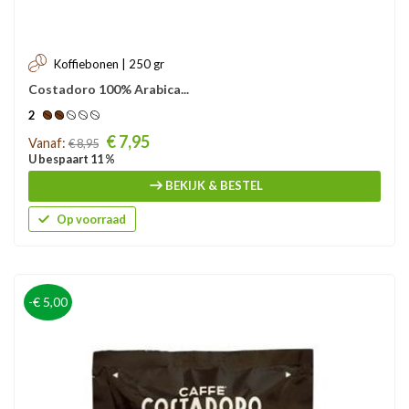
Koffiebonen | 250 gr
Costadoro 100% Arabica...
2
Prijs
€ 7,95
Vanaf:
€ 8,95
U bespaart 11 %
BEKIJK & BESTEL
Op voorraad
-€ 5,00