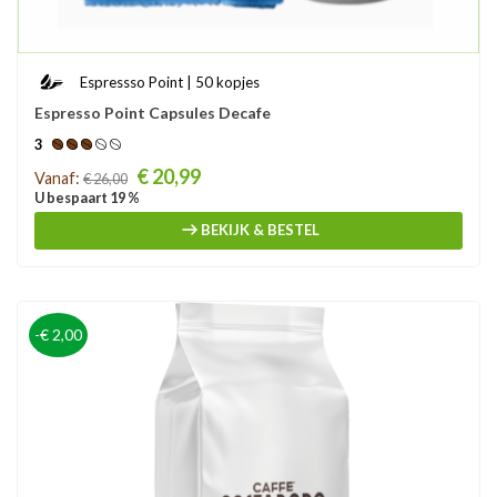
Espressso Point | 50 kopjes
Espresso Point Capsules Decafe
3
Prijs
€ 20,99
Vanaf:
€ 26,00
U bespaart 19 %
BEKIJK & BESTEL
-€ 2,00