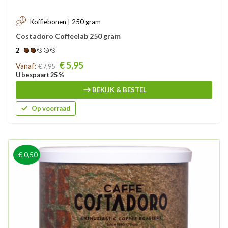
Koffiebonen | 250 gram
Costadoro Coffeelab 250 gram
2
Prijs
€ 5,95
Vanaf:
€ 7,95
U bespaart 25 %
BEKIJK & BESTEL
Op voorraad
-€ 0,50