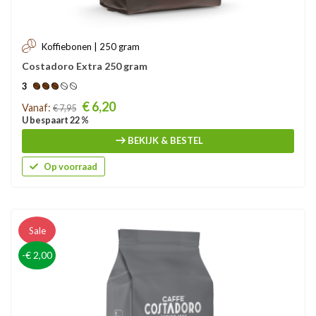
Koffiebonen | 250 gram
Costadoro Extra 250 gram
3
Prijs
€ 6,20
Vanaf:
€ 7,95
U bespaart 22 %
BEKIJK & BESTEL
Op voorraad
Sale
-€ 2,00