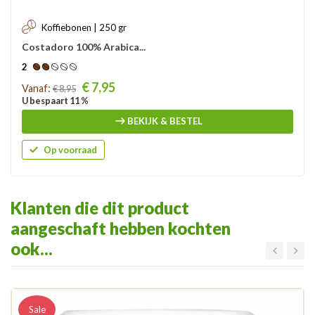
Koffiebonen | 250 gr
Costadoro 100% Arabica...
2
Prijs
€ 7,95
Vanaf:
€ 8,95
U bespaart 11 %
BEKIJK & BESTEL
Op voorraad
Klanten die dit product
aangeschaft hebben kochten
ook...
Sale