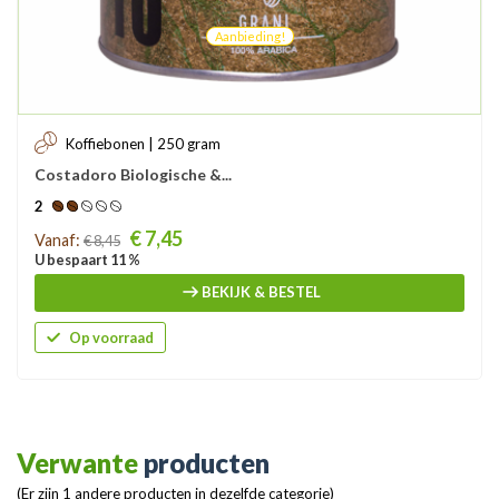
Aanbieding!
Koffiebonen | 250 gram
Costadoro Biologische &...
2
Prijs
€ 7,45
Vanaf:
€ 8,45
U bespaart 11 %
BEKIJK & BESTEL
Op voorraad
Verwante
producten
(Er zijn 1 andere producten in dezelfde categorie)