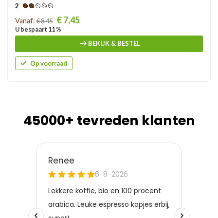
2
Prijs
€ 7,45
Vanaf:
€ 8,45
U bespaart 11 %
BEKIJK & BESTEL
Op voorraad
45000+ tevreden klanten