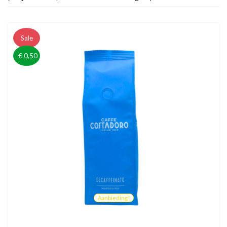
Sale
-€ 0,50
Aanbieding!