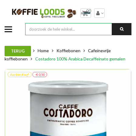
00
Home
Koffiebonen
Cafeïnevrije
TERUG
koffiebonen
Costadoro 100% Arabica Decaffeinato gemalen
Aanbieding!
-€ 0,50