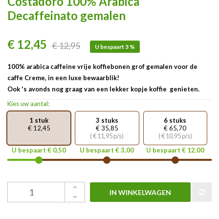
Costadoro 100% Arabica
Decaffeinato gemalen
€ 12,45
€ 12,95
U bespaart 3 %
100% arabica caffeine vrije koffiebonen grof gemalen voor de
caffe Creme, in een luxe bewaarblik!
Ook 's avonds nog graag van een lekker kopje koffie genieten.
Kies uw aantal:
1 stuk
3 stuks
6 stuks
€ 12,45
€ 35,85
€ 65,70
( € 11,95 p/s)
( € 10,95 p/s)
U bespaart € 0,50
U bespaart € 3,00
U bespaart € 12,00
IN WINKELWAGEN