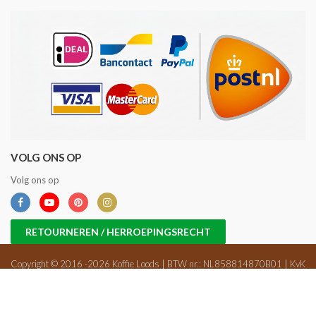
VOLG ONS OP
Volg ons op
RETOURNEREN / HERROEPINGSRECHT
Copyright © 2016 -2026 Koffie Loods | BTW nr.: NL858814870B01 | KvK
nr.: 71698647 |
Sitemap