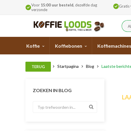
Voor
15:00 uur besteld
, dezelfde dag
Gratis
verzonde
A
Koffie
Koffiebonen
Koffiemachine
Startpagina
Blog
Laatste bericht
TERUG
ZOEKEN IN BLOG
LA