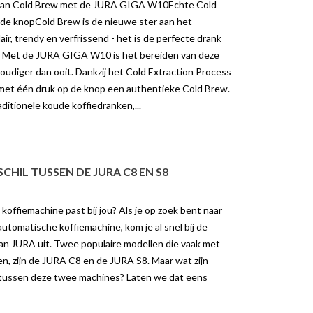
van Cold Brew met de JURA GIGA W10Echte Cold
de knopCold Brew is de nieuwe ster aan het
ir, trendy en verfrissend - het is de perfecte drank
. Met de JURA GIGA W10 is het bereiden van deze
voudiger dan ooit. Dankzij het Cold Extraction Process
met één druk op de knop een authentieke Cold Brew.
aditionele koude koffiedranken,...
RA Z10
HOE VERWIJDER JE THEE-
AANSLAG?
23 weergaven
10423 weergaven
 Z10, Een
CHIL TUSSEN DE JURA C8 EN S8
We kennen het allemaal, de bruine
matische koffiemachine die
aanslag die achterblijft in een
old drinks bereid. Dit is een
offiemachine past bij jou? Als je op zoek bent naar
theekopje of theepot. Heel
erste...
tomatische koffiemachine, kom je al snel bij de
smakelijk ziet het er...
er
van JURA uit. Twee populaire modellen die vaak met
Lees meer
n, zijn de JURA C8 en de JURA S8. Maar wat zijn
n tussen deze twee machines? Laten we dat eens