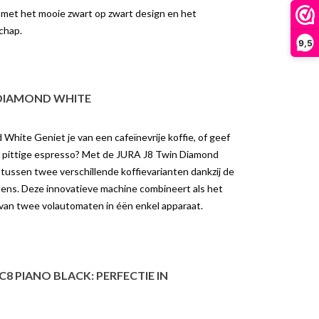
koffiemachine past bij jou? Als je op
it met het mooie zwart op zwart design en het
et de JURA GIGA
zoek bent naar een hoogwaardige
chap.
te Cold Brew met één
volautomatische...
9,5
 de knopCold...
Lees meer
er
 DIAMOND WHITE
hite Geniet je van een cafeïnevrije koffie, of geef
n pittige espresso? Met de JURA J8 Twin Diamond
tussen twee verschillende koffievarianten dankzij de
ns. Deze innovatieve machine combineert als het
 van twee volautomaten in éën enkel apparaat.
8 PIANO BLACK: PERFECTIE IN