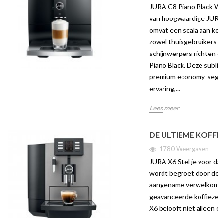
JURA C8 Piano Black W
van hoogwaardige JUR
omvat een scala aan k
zowel thuisgebruikers 
schijnwerpers richten
Piano Black. Deze sub
premium economy-segm
ervaring,...
Lees meer
DE ULTIEME KOFF
1780 Weergaven
JURA X6 Stel je voor d
wordt begroet door de 
aangename verwelkomi
geavanceerde koffieze
X6 belooft niet alleen