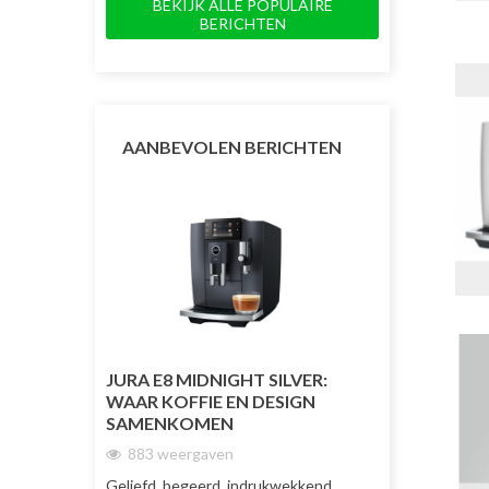
BEKIJK ALLE POPULAIRE
BERICHTEN
AANBEVOLEN BERICHTEN
JURA E8 MIDNIGHT SILVER:
JURA J10 TW
WAAR KOFFIE EN DESIGN
DUBBELE KO
SAMENKOMEN
TOT NU TOE
883 weergaven
1732 weerg
Geliefd, begeerd, indrukwekkend
De JURA J10 Tw