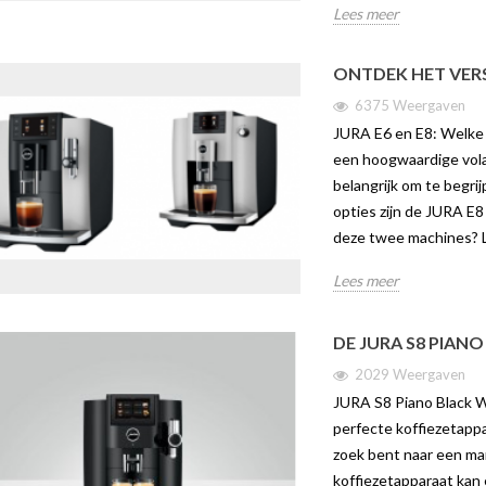
Lees meer
ONTDEK HET VERS
6375 Weergaven
JURA E6 en E8: Welke k
een hoogwaardige vola
belangrijk om te begri
opties zijn de JURA E8
deze twee machines? L
Lees meer
DE JURA S8 PIAN
2029 Weergaven
IN – DE SLIMSTE
ONTDEK DE JURA C9 | TWEE
ONTDE
FFIE-ERVARING
WERELDEN VAN
VAN C
JURA S8 Piano Black We
KOFFIEPLEZIER IN ÉÉN
JURA 
perfecte koffiezetapp
COMPACT APPARAAT
aven
275
zoek bent naar een ma
3521 weergaven
koffiezetapparaat kan
in is dé nieuwe
Ontdek 