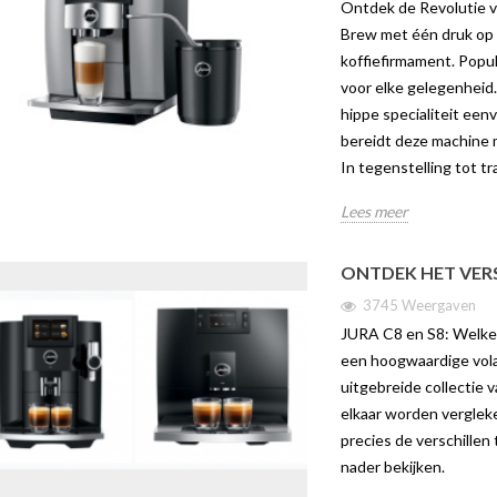
Ontdek de Revolutie 
Brew met één druk op 
koffiefirmament. Popula
voor elke gelegenheid
hippe specialiteit een
bereidt deze machine 
In tegenstelling tot tr
EUWE JURA E4
WELKE MELK HEEFT U
DE JU
Lees meer
NODIG VOOR UW
gaven
121
KOFFIEMACHINE?
 is uit! In dit
De Jura
ONTDEK HET VERS
14317 weergaven
erder in op alle ins
volauto
3745 Weergaven
In deze blog kom je alles te weten
ura E4.
hot en c
JURA C8 en S8: Welke k
over welke melk je het beste kan
van de e
een hoogwaardige volau
gebruiken in je koffiemachine, want
Lees me
uitgebreide collectie 
de melk die...
elkaar worden vergleke
Lees meer
precies de verschille
nader bekijken.