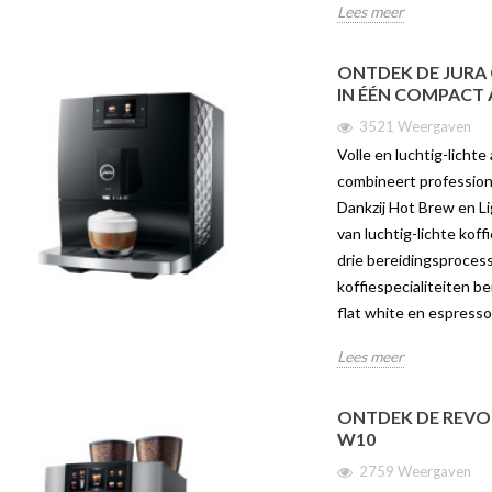
FFIE-ERVARING
WERELDEN VAN
VAN C
Lees meer
KOFFIEPLEZIER IN ÉÉN
JURA 
COMPACT APPARAAT
aven
275
ONTDEK DE JURA 
3521 weergaven
IN ÉÉN COMPACT
in is dé nieuwe
Ontdek 
Volle en luchtig-lichte aroma’s met
oor liefhebbers van
Brew m
3521 Weergaven
één druk op de knop De Jura C9
 Dankzij het
W10Ech
Volle en luchtig-licht
combineert professionele
ele...
druk op
combineert professione
technologie met een...
Dankzij Hot Brew en Lig
Lees me
van luchtig-lichte kof
Lees meer
drie bereidingsprocess
koffiespecialiteiten be
flat white en espresso
Lees meer
ONTDEK DE REVOL
W10
2759 Weergaven