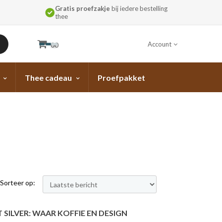
Gratis proefzakje
bij iedere bestelling
thee
Account
00
Thee cadeau
Proefpakket
Sorteer op:
 SILVER: WAAR KOFFIE EN DESIGN