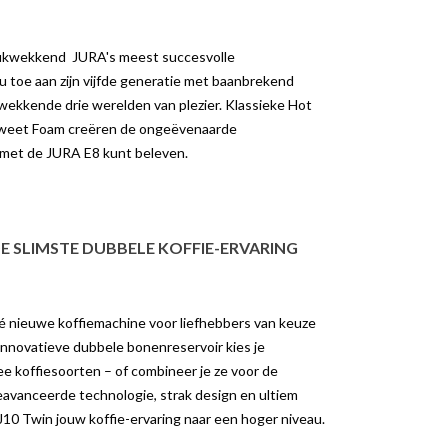
rukwekkend JURA's meest succesvolle
 toe aan zijn vijfde generatie met baanbrekend
wekkende drie werelden van plezier. Klassieke Hot
Sweet Foam creëren de ongeëvenaarde
met de JURA E8 kunt beleven.
DE SLIMSTE DUBBELE KOFFIE-ERVARING
é nieuwe koffiemachine voor liefhebbers van keuze
innovatieve dubbele bonenreservoir kies je
e koffiesoorten – of combineer je ze voor de
eavanceerde technologie, strak design en ultiem
J10 Twin jouw koffie-ervaring naar een hoger niveau.
K DE REVOLUTIE
ONTDEK HET VERSCHIL