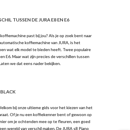
CHIL TUSSEN DE JURA E8 EN E6
offiemachine past bij jou? Als je op zoek bent naar
utomatische koffiemachine van JURA, is het
jpen wat elk model te bieden heeft. Twee populaire
 en E6. Maar wat zijn precies de verschillen tussen
aten we dat eens nader bekijken.
O BLACK
K DE REVOLUTIE
ONTDEK HET VERSCHIL
OLD BREW MET DE
TUSSEN DE JURA C8 EN S8
lkom bij onze ultieme gids voor het kiezen van het
GIGA W10
araat. Of je nu een koffiekenner bent of gewoon op
3745 weergaven
9 weergaven
nier om je ochtenden mee op te fleuren, een goed
JURA C8 en S8: Welke
 een wereld van verschil maken. De JURA s8 Piano
de Revolutie van Cold