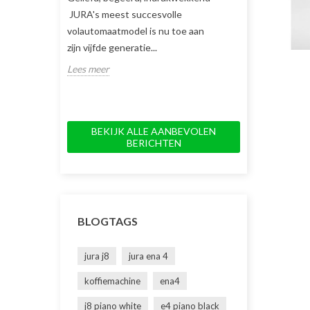
JURA's meest succesvolle
koffiemachine v
volautomaatmodel is nu toe aan
keuze en gemak.
zijn vijfde generatie...
innovatieve dubb
Lees meer
Lees meer
BEKIJK ALLE AANBEVOLEN
BERICHTEN
BLOGTAGS
jura j8
jura ena 4
koffiemachine
ena4
j8 piano white
e4 piano black