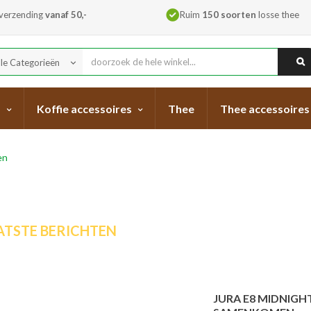
 verzending
vanaf 50,-
Ruim
150 soorten
losse thee
lle Categorieën
keyboard_arrow_down
s
Koffie accessoires
Thee
Thee accessoires
en
ATSTE BERICHTEN
JURA E8 MIDNIGHT