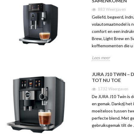
SAMENKOMEN
883 Weergaven
Geliefd, begeerd, ind
volautomaatmodel is nu
comfort en een indruk
Brew, Light Brew en 
koffiemomenten die u 
Lees meer
JURA J10 TWIN – 
TOT NU TOE
1732 Weergaven
De JURA J10 Twin is d
en gemak. Dankzij het 
moeiteloos tussen twe
perfecte blend. Met g
gebruiksgemak tilt de 
IN – DE SLIMSTE
ONTDEK DE JURA C9 | TWEE
ONTDE