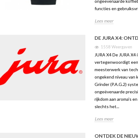
ongeëvenaarde koffiebe
functies en gebruiksvr
Lees meer
DE JURA X4: ONT
1558 Weergaven
JURA X4 De JURA X4 is
vertegenwoordigt een 
meesterwerk van tech
ongekend niveau van k
Grinder (P.A.G.2) sys
ongeëvenaarde precisie
rijkdom aan aroma's en
slechts het...
Lees meer
ONTDEK DE NIEUW