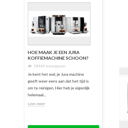
HOE MAAK JE EEN JURA
DE GLOEDNI
KOFFIEMACHINE SCHOON?
16402 weer
18444 weergaven
De nieuwe Jura E4
Je kent het wel, je Jura machine
artikel gaan we v
geeft weer eens aan dat het tijd is
en outs van de J
om te reinigen. Hier heb je eigenlijk
Lees meer
helemaal...
Lees meer