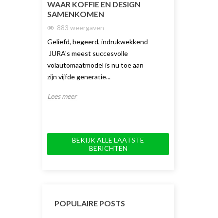
WAAR KOFFIE EN DESIGN
DUBBELE KO
SAMENKOMEN
TOT NU TOE
883 weergaven
1732 weerg
Geliefd, begeerd, indrukwekkend
De JURA J10 Tw
JURA's meest succesvolle
koffiemachine v
volautomaatmodel is nu toe aan
keuze en gemak.
zijn vijfde generatie...
innovatieve dubb
Lees meer
Lees meer
BEKIJK ALLE LAATSTE
BERICHTEN
POPULAIRE POSTS