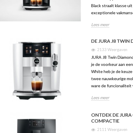
Volle en luchtig-lichte aroma’s met
Black straalt klasse u
oor liefhebbers van
Brew m
één druk op de knop De Jura C9
exceptionele vakmans
 Dankzij het
W10Ech
combineert professionele
ele...
druk op
Lees meer
technologie met een...
Lees me
Lees meer
DE JURA J8 TWIN
2133 Weergaven
JURA J8 Twin Diamond W
je de voorkeur aan ee
White heb je de keuze 
twee nauwkeurige mole
ware de funcionaliteit
Lees meer
ONTDEK DE JURA C
COMPACTIE
2111 Weergaven