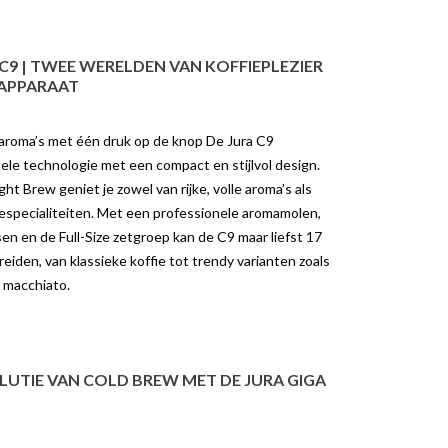
OLD BREW MET DE
TUSSEN DE JURA C8 EN S8
GIGA W10
3745 weergaven
9 weergaven
C9 | TWEE WERELDEN VAN KOFFIEPLEZIER
JURA C8 en S8: Welke
 APPARAAT
de Revolutie van Cold
koffiemachine past bij jou? Als je op
et de JURA GIGA
zoek bent naar een hoogwaardige
te Cold Brew met één
volautomatische...
e aroma’s met één druk op de knop De Jura C9
 de knopCold...
le technologie met een compact en stijlvol design.
Lees meer
ht Brew geniet je zowel van rijke, volle aroma’s als
er
fiespecialiteiten. Met een professionele aromamolen,
en en de Full-Size zetgroep kan de C9 maar liefst 17
reiden, van klassieke koffie tot trendy varianten zoals
 macchiato.
UTIE VAN COLD BREW MET DE JURA GIGA