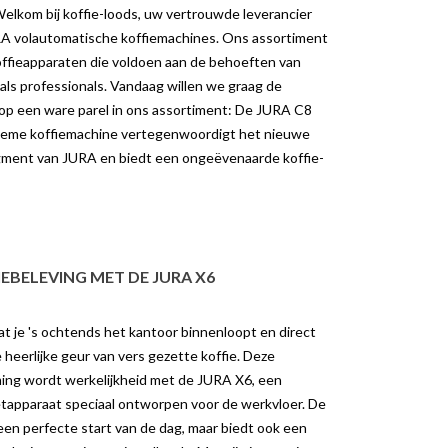
elkom bij koffie-loods, uw vertrouwde leverancier
A volautomatische koffiemachines. Ons assortiment
offieapparaten die voldoen aan de behoeften van
als professionals. Vandaag willen we graag de
 op een ware parel in ons assortiment: De JURA C8
lieme koffiemachine vertegenwoordigt het nieuwe
ent van JURA en biedt een ongeëvenaarde koffie-
IEBELEVING MET DE JURA X6
at je 's ochtends het kantoor binnenloopt en direct
heerlijke geur van vers gezette koffie. Deze
ng wordt werkelijkheid met de JURA X6, een
tapparaat speciaal ontworpen voor de werkvloer. De
 een perfecte start van de dag, maar biedt ook een