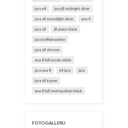
jura e4
jura j8 midnight silver
jura s8 moonlight silver
ena 4
jura s8
j8 piano black
jura koffiemachine
jura s8 chroom
ena 8 full nordic white
jura ena 8
e4 jura
jura
jura s8 kopen
ena 8 full metropolitan black
FOTOGALLERIJ