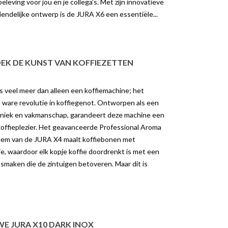
leving voor jou en je collega's. Met zijn innovatieve
iendelijke ontwerp is de JURA X6 een essentiële...
DEK DE KUNST VAN KOFFIEZETTEN
 veel meer dan alleen een koffiemachine; het
ware revolutie in koffiegenot. Ontworpen als een
niek en vakmanschap, garandeert deze machine een
offieplezier. Het geavanceerde Professional Aroma
teem van de JURA X4 maalt koffiebonen met
, waardoor elk kopje koffie doordrenkt is met een
 smaken die de zintuigen betoveren. Maar dit is
E JURA X10 DARK INOX