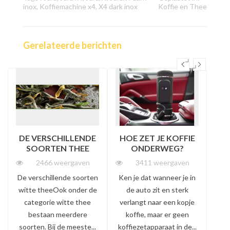
inox
,
Koffiemachine x4
,
X4 dark inox
Koffie en Thee
Gerelateerde berichten
DE VERSCHILLENDE
HOE ZET JE KOFFIE
SOORTEN THEE
ONDERWEG?
2466 weergaven
3411 weergaven
De verschillende soorten
Ken je dat wanneer je in
Ge
witte theeOok onder de
de auto zit en sterk
pop
categorie witte thee
verlangt naar een kopje
elk
bestaan meerdere
koffie, maar er geen
e
soorten. Bij de meeste...
koffiezetapparaat in de...
w