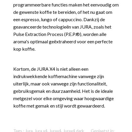
programmeerbare functies maken het eenvoudig om
de gewenste koffie te bereiden, of het nu gaat om
een espresso, lungo of cappuccino. Dankzij de
geavanceerde technologieën van JURA, zoals het
Pulse Extraction Process (P.E.P.®), worden alle
aroma's optimaal geëxtraheerd voor een perfecte
kop koffie.
Kortom, de JURA X4 is niet alleen een
indrukwekkende koffiemachine vanwege zijn
uiterlijk, maar ook vanwege zijn functionaliteit,
gebruiksgemak en duurzaamheid. Het is de ideale
metgezel voor elke omgeving waar hoogwaardige
koffie met gemak en stijl wordt gewaardeerd.
Tags :
Jura
,
Jura x4
,
Jurax4
,
Jurax4 dark
Geplaatst in: