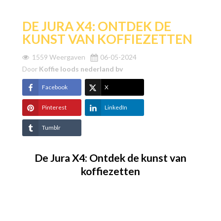
DE JURA X4: ONTDEK DE
KUNST VAN KOFFIEZETTEN
1559 Weergaven
06-05-2024
Door
Koffie loods nederland bv
Facebook
X
Pinterest
LinkedIn
Tumblr
De Jura X4: Ontdek de kunst van
koffiezetten