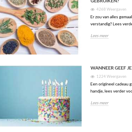
GEBRUIKEN?
4268 Weergaven
Er zou van alles gemaa
verstandig? Lees verd
Lees meer
WANNEER GEEF JE
1224 Weergaven
Een origineel cadeau g
handje, lees verder voo
Lees meer
IN – DE SLIMSTE
ONTDEK DE JURA C9 | TWEE
ONTDE