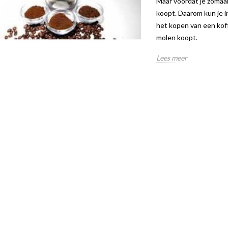
Maar voordat je zomaar 
koopt. Daarom kun je in
het kopen van een kof
molen koopt.
Lees meer
IN – DE SLIMSTE
ONTDEK DE JURA C9 | TWEE
ONTDE
FFIE-ERVARING
WERELDEN VAN
VAN C
KOFFIEPLEZIER IN ÉÉN
JURA 
COMPACT APPARAAT
aven
275
3505 weergaven
in is dé nieuwe
Ontdek 