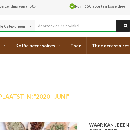
 verzending
vanaf 50,-
Ruim
150 soorten
losse thee
lle Categorieën
keyboard_arrow_down
s
Koffie accessoires
Thee
Thee accessoires
LAATST IN :"2020 - JUNI"
WAAR KAN JE EE