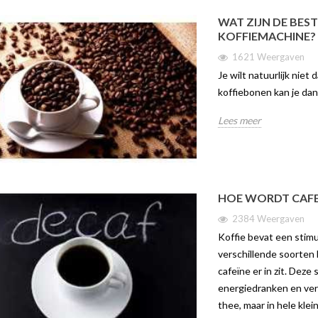
FFIE-ERVARING
WERELDEN VAN
VAN C
KOFFIEPLEZIER IN ÉÉN
JURA 
WAT ZIJN DE BES
COMPACT APPARAAT
KOFFIEMACHINE?
aven
275
3505 weergaven
1621 Weergaven
in is dé nieuwe
Ontdek 
Je wilt natuurlijk niet
Volle en luchtig-lichte aroma’s met
oor liefhebbers van
Brew m
koffiebonen kan je da
één druk op de knop De Jura C9
 Dankzij het
W10Ech
combineert professionele
ele...
druk op
Lees meer
technologie met een...
Lees me
Lees meer
HOE WORDT CAFE
2384 Weergaven
Koffie bevat een stimu
verschillende soorten 
cafeïne er in zit. Deze 
energiedranken en vers
thee, maar in hele kle