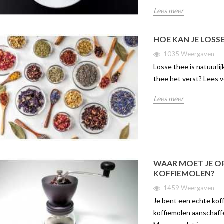
Lees meer
HOE KAN JE LOSS
1035 Weergaven
Losse thee is natuurlij
thee het verst? Lees 
EUWE JURA E4
WELKE MELK HEEFT U
DE JU
Lees meer
NODIG VOOR UW
gaven
121
KOFFIEMACHINE?
 is uit! In dit
De Jura
14315 weergaven
erder in op alle ins
volauto
In deze blog kom je alles te weten
ura E4.
hot en c
over welke melk je het beste kan
van de e
WAAR MOET JE OP
gebruiken in je koffiemachine, want
Lees me
KOFFIEMOLEN?
de melk die...
1459 Weergaven
Lees meer
Je bent een echte koffi
koffiemolen aanschaffe