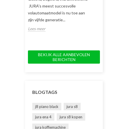
JURA's meest succesvolle
koffiemachine v
volautomaatmodel is nu toe aan
keuze en gemak.
zijn vijfde generatie...
innovatieve dubb
Lees meer
Lees meer
BEKIJK ALLE AANBEVOLEN
BERICHTEN
BLOGTAGS
j8 piano black
jura s8
jura ena 4
jura s8 kopen
jura koffiemachine