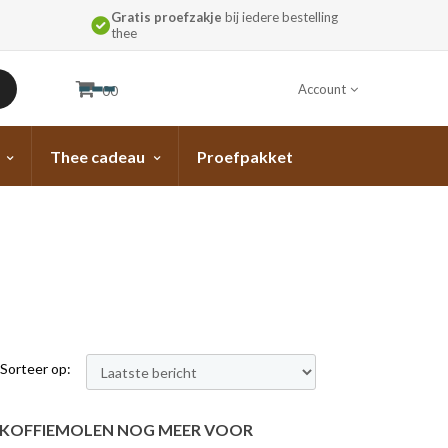
Gratis proefzakje
bij iedere bestelling
thee
Account
00
Thee cadeau
Proefpakket
Sorteer op:
N KOFFIEMOLEN NOG MEER VOOR