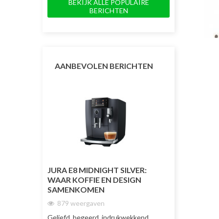
BEKIJK ALLE POPULAIRE
BERICHTEN
AANBEVOLEN BERICHTEN
JURA E8 MIDNIGHT SILVER:
JURA J10 TW
WAAR KOFFIE EN DESIGN
DUBBELE KO
SAMENKOMEN
TOT NU TOE
879 weergaven
1730 weerg
Geliefd, begeerd, indrukwekkend
De JURA J10 Tw