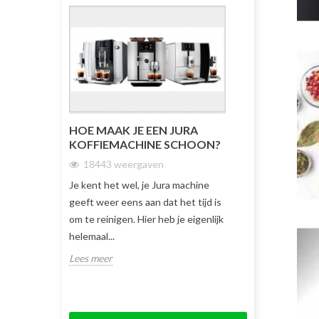
HOE MAAK JE EEN JURA
DE GLOEDNI
KOFFIEMACHINE SCHOON?
16401 weer
18443 weergaven
De nieuwe Jura E4
Je kent het wel, je Jura machine
artikel gaan we v
geeft weer eens aan dat het tijd is
en outs van de J
om te reinigen. Hier heb je eigenlijk
Lees meer
helemaal...
Lees meer