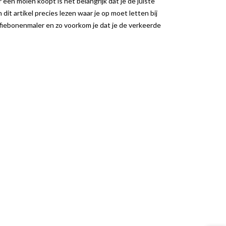
een molen koopt is het belangrijk dat je de juiste
 dit artikel precies lezen waar je op moet letten bij
fiebonenmaler en zo voorkom je dat je de verkeerde
K DE REVOLUTIE
ONTDEK HET VERSCHIL
OLD BREW MET DE
TUSSEN DE JURA C8 EN S8
GIGA W10
3743 weergaven
9 weergaven
JURA C8 en S8: Welke
de Revolutie van Cold