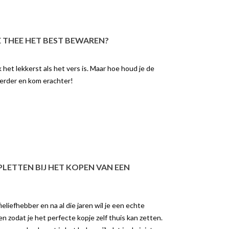
E THEE HET BEST BEWAREN?
k het lekkerst als het vers is. Maar hoe houd je de
verder en kom erachter!
RA Z10
HOE VERWIJDER JE THEE-
AANSLAG?
23 weergaven
10422 weergaven
 Z10, Een
We kennen het allemaal, de bruine
matische koffiemachine die
aanslag die achterblijft in een
old drinks bereid. Dit is een
theekopje of theepot. Heel
erste...
LETTEN BIJ HET KOPEN VAN EEN
smakelijk ziet het er...
er
Lees meer
eliefhebber en na al die jaren wil je een echte
n zodat je het perfecte kopje zelf thuis kan zetten.