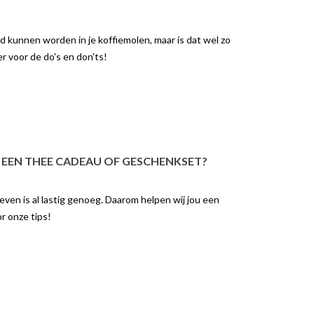
ld kunnen worden in je koffiemolen, maar is dat wel zo
er voor de do's en don'ts!
 EEN THEE CADEAU OF GESCHENKSET?
even is al lastig genoeg. Daarom helpen wij jou een
r onze tips!
K DE REVOLUTIE
ONTDEK HET VERSCHIL