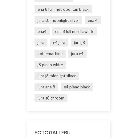
ena 8 full metropolitan black
jura s8 moonlight silver
ena 4
ena4
ena 8 full nordic white
jura
e4 jura
jura j8
koffiemachine
jura e4
j8 piano white
jura j8 midnight silver
jura ena 8
e4 piano black
jura s8 chroom
FOTOGALLERIJ