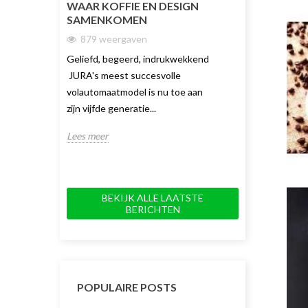
WAAR KOFFIE EN DESIGN
DUBBELE KO
SAMENKOMEN
TOT NU TOE
879 weergaven
1730 weerg
Geliefd, begeerd, indrukwekkend
De JURA J10 Tw
JURA's meest succesvolle
koffiemachine v
volautomaatmodel is nu toe aan
keuze en gemak.
zijn vijfde generatie...
innovatieve dubb
Lees meer
Lees meer
BEKIJK ALLE LAATSTE
BERICHTEN
POPULAIRE POSTS