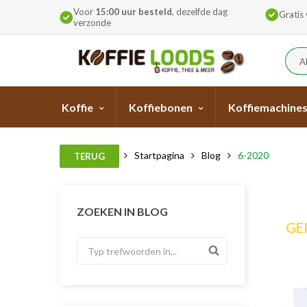
Voor
15:00 uur besteld
, dezelfde dag
Gratis
verzonde
A
Koffie
Koffiebonen
Koffiemachine
Startpagina
Blog
6-2020
TERUG
ZOEKEN IN BLOG
GEP