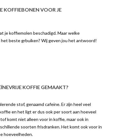
OLD BREW MET DE
TUSSEN DE JURA C8 EN S8
GIGA W10
TE KOFFIEBONEN VOOR JE
3743 weergaven
9 weergaven
JURA C8 en S8: Welke
de Revolutie van Cold
koffiemachine past bij jou? Als je op
 dat je koffiemolen beschadigd. Maar welke
et de JURA GIGA
zoek bent naar een hoogwaardige
n het beste grbuiken? Wij geven jou het antwoord!
te Cold Brew met één
volautomatische...
 de knopCold...
Lees meer
er
ÏNEVRIJE KOFFIE GEMAAKT?
lerende stof, genaamd cafeïne. Er zijn heel veel
koffie en het ligt er dus ook per soort aan hoeveel
stof komt niet alleen voor in koffie, maar ook in
chillende soorten frisdranken. Het komt ook voor in
ine hoeveelheden.