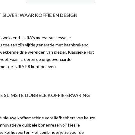
 SILVER: WAAR KOFFIE EN DESIGN
rukwekkend JURA's meest succesvolle
 toe aan zijn vijfde generatie met baanbrekend
wekkende drie werelden van plezier. Klassieke Hot
Sweet Foam creëren de ongeëvenaarde
met de JURA E8 kunt beleven.
DE SLIMSTE DUBBELE KOFFIE-ERVARING
é nieuwe koffiemachine voor liefhebbers van keuze
innovatieve dubbele bonenreservoir kies je
K DE REVOLUTIE
ONTDEK HET VERSCHIL
e koffiesoorten – of combineer je ze voor de