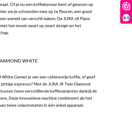
koffiemachine past bij jou? Als je op
araat. Of je nu een koffiekenner bent of gewoon op
et de JURA GIGA
zoek bent naar een hoogwaardige
nier om je ochtenden mee op te fleuren, een goed
te Cold Brew met één
volautomatische...
9,5
 een wereld van verschil maken. De JURA s8 Piano
 de knopCold...
Lees meer
it met het mooie zwart op zwart design en het
er
chap.
 DIAMOND WHITE
hite Geniet je van een cafeïnevrije koffie, of geef
n pittige espresso? Met de JURA J8 Twin Diamond
tussen twee verschillende koffievarianten dankzij de
ns. Deze innovatieve machine combineert als het
 van twee volautomaten in éën enkel apparaat.