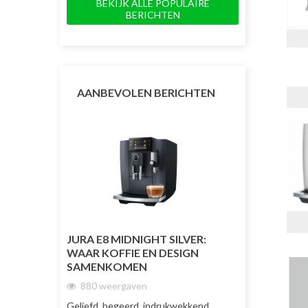
BEKIJK ALLE POPULAIRE
BERICHTEN
AANBEVOLEN BERICHTEN
JURA E8 MIDNIGHT SILVER:
JURA J10 TW
WAAR KOFFIE EN DESIGN
DUBBELE KO
SAMENKOMEN
TOT NU TOE
880 weergaven
1732 weerg
Geliefd, begeerd, indrukwekkend
De JURA J10 Tw