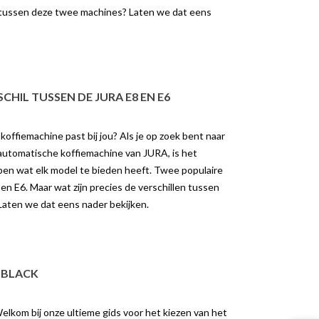
n tussen deze twee machines? Laten we dat eens
CHIL TUSSEN DE JURA E8 EN E6
offiemachine past bij jou? Als je op zoek bent naar
utomatische koffiemachine van JURA, is het
jpen wat elk model te bieden heeft. Twee populaire
 en E6. Maar wat zijn precies de verschillen tussen
aten we dat eens nader bekijken.
K DE REVOLUTIE
ONTDEK HET VERSCHIL
OLD BREW MET DE
TUSSEN DE JURA C8 EN S8
O BLACK
GIGA W10
3745 weergaven
9 weergaven
JURA C8 en S8: Welke
lkom bij onze ultieme gids voor het kiezen van het
de Revolutie van Cold