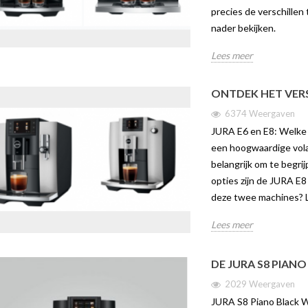
precies de verschille
nader bekijken.
Lees meer
ONTDEK HET VERS
6374 Weergaven
JURA E6 en E8: Welke k
een hoogwaardige vola
belangrijk om te begri
opties zijn de JURA E8
deze twee machines? L
Lees meer
IN – DE SLIMSTE
ONTDEK DE JURA C9 | TWEE
ONTDE
FFIE-ERVARING
WERELDEN VAN
VAN C
DE JURA S8 PIAN
KOFFIEPLEZIER IN ÉÉN
JURA 
COMPACT APPARAAT
2029 Weergaven
aven
275
3508 weergaven
JURA S8 Piano Black We
in is dé nieuwe
Ontdek 