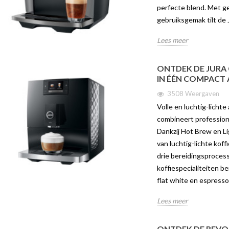
FFIE-ERVARING
WERELDEN VAN
VAN C
perfecte blend. Met g
KOFFIEPLEZIER IN ÉÉN
JURA 
gebruiksgemak tilt de 
COMPACT APPARAAT
aven
275
3508 weergaven
Lees meer
in is dé nieuwe
Ontdek 
Volle en luchtig-lichte aroma’s met
oor liefhebbers van
Brew m
één druk op de knop De Jura C9
ONTDEK DE JURA 
 Dankzij het
W10Ech
IN ÉÉN COMPACT
combineert professionele
ele...
druk op
technologie met een...
3508 Weergaven
Lees me
Volle en luchtig-licht
Lees meer
combineert professione
Dankzij Hot Brew en Lig
van luchtig-lichte kof
drie bereidingsprocess
koffiespecialiteiten be
flat white en espresso
Lees meer
ONTDEK DE REVOL