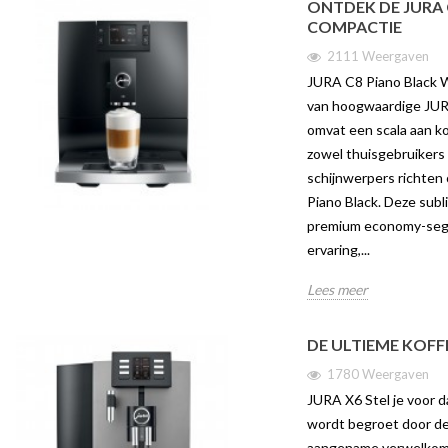
ONTDEK DE JURA C
COMPACTIE
2111 Weergaven
JURA C8 Piano Black W
van hoogwaardige JUR
omvat een scala aan k
zowel thuisgebruikers 
schijnwerpers richten
Piano Black. Deze sub
premium economy-segm
ervaring,...
Lees meer
DE ULTIEME KOFF
1780 Weergaven
JURA X6 Stel je voor d
wordt begroet door de 
aangename verwelkomi