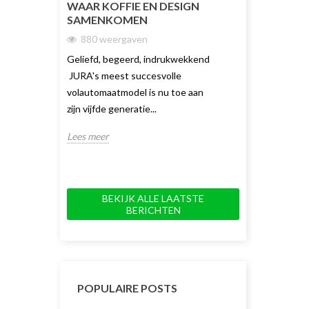
WAAR KOFFIE EN DESIGN
DUBBELE KO
SAMENKOMEN
TOT NU TOE
880 weergaven
1732 weerg
Geliefd, begeerd, indrukwekkend
De JURA J10 Tw
JURA's meest succesvolle
koffiemachine v
volautomaatmodel is nu toe aan
keuze en gemak.
zijn vijfde generatie...
innovatieve dubb
Lees meer
Lees meer
BEKIJK ALLE LAATSTE
BERICHTEN
POPULAIRE POSTS