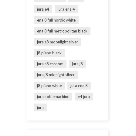
jura e4
jura ena 4
ena 8 full nordic white
ena 8 full metropolitan black
jura s8 moonlight silver
j8 piano black
jura s8 chroom
jura j8
jura j8 midnight silver
j8 piano white
jura ena 8
jura koffiemachine
e4 jura
jura