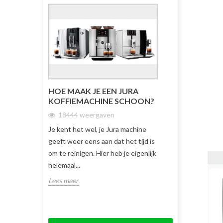
HOE MAAK JE EEN JURA
DE GLOEDNI
KOFFIEMACHINE SCHOON?
16402 weer
18444 weergaven
De nieuwe Jura E4
Je kent het wel, je Jura machine
artikel gaan we v
geeft weer eens aan dat het tijd is
en outs van de J
om te reinigen. Hier heb je eigenlijk
Lees meer
helemaal...
Lees meer