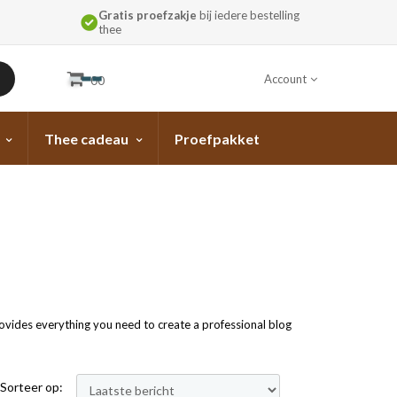
Gratis proefzakje
bij iedere bestelling
thee
Account
00
Thee cadeau
Proefpakket
ovides everything you need to create a professional blog
Sorteer op: