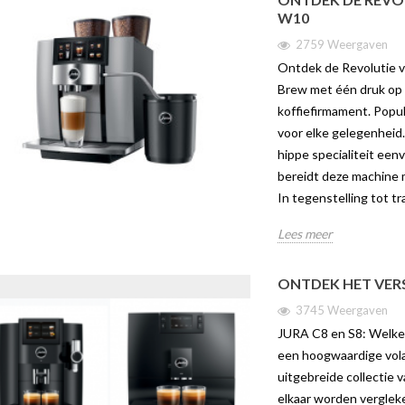
W10
2759 Weergaven
Ontdek de Revolutie 
Brew met één druk op 
koffiefirmament. Popula
voor elke gelegenheid
hippe specialiteit een
EUWE JURA E4
WELKE MELK HEEFT U
DE JU
bereidt deze machine 
NODIG VOOR UW
gaven
121
In tegenstelling tot tr
KOFFIEMACHINE?
 is uit! In dit
De Jura
14315 weergaven
Lees meer
erder in op alle ins
volauto
In deze blog kom je alles te weten
ura E4.
hot en c
over welke melk je het beste kan
van de e
ONTDEK HET VERS
gebruiken in je koffiemachine, want
Lees me
3745 Weergaven
de melk die...
JURA C8 en S8: Welke k
Lees meer
een hoogwaardige volau
uitgebreide collectie 
elkaar worden vergleke