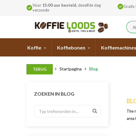
Voor
15:00 uur besteld
, dezelfde dag
Gratis
verzonde
A
Koffie
Koffiebonen
Koffiemachine
Startpagina
Blog
TERUG
ZOEKEN IN BLOG
BL
The m
area 