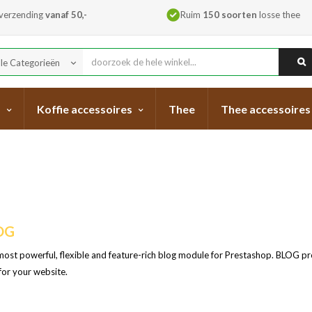
 verzending
vanaf 50,-
Ruim
150 soorten
losse thee
lle Categorieën
keyboard_arrow_down
s
Koffie accessoires
Thee
Thee accessoires
OG
ost powerful, flexible and feature-rich blog module for Prestashop. BLOG pr
for your website.