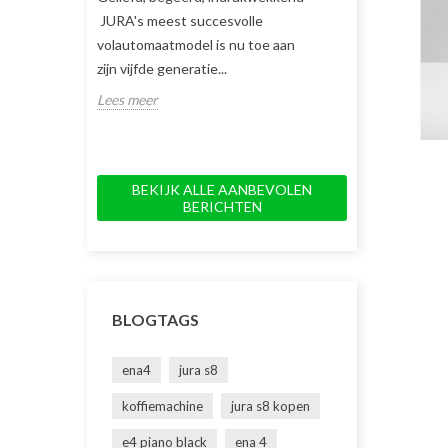
JURA's meest succesvolle
koffiemachine v
volautomaatmodel is nu toe aan
keuze en gemak.
zijn vijfde generatie...
innovatieve dubb
Lees meer
Lees meer
BEKIJK ALLE AANBEVOLEN
BERICHTEN
BLOGTAGS
ena4
jura s8
koffiemachine
jura s8 kopen
e4 piano black
ena 4