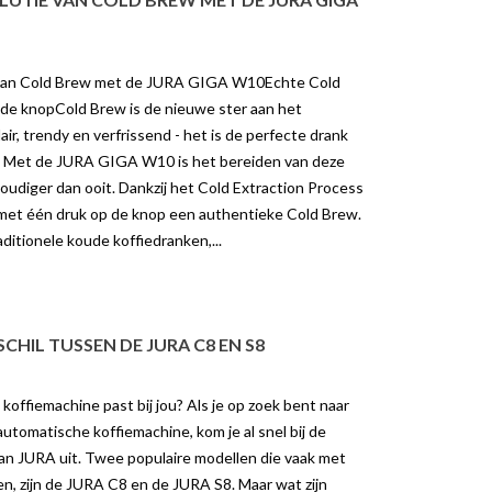
van Cold Brew met de JURA GIGA W10Echte Cold
de knopCold Brew is de nieuwe ster aan het
ir, trendy en verfrissend - het is de perfecte drank
. Met de JURA GIGA W10 is het bereiden van deze
voudiger dan ooit. Dankzij het Cold Extraction Process
RA Z10
HOE VERWIJDER JE THEE-
met één druk op de knop een authentieke Cold Brew.
AANSLAG?
23 weergaven
aditionele koude koffiedranken,...
10422 weergaven
 Z10, Een
We kennen het allemaal, de bruine
matische koffiemachine die
aanslag die achterblijft in een
old drinks bereid. Dit is een
theekopje of theepot. Heel
erste...
CHIL TUSSEN DE JURA C8 EN S8
smakelijk ziet het er...
er
Lees meer
offiemachine past bij jou? Als je op zoek bent naar
tomatische koffiemachine, kom je al snel bij de
van JURA uit. Twee populaire modellen die vaak met
n, zijn de JURA C8 en de JURA S8. Maar wat zijn