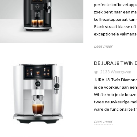
perfecte koffiezetapp
Volle en luchtig-lichte aroma’s met
oor liefhebbers van
Brew m
zoek bent naar een ma
één druk op de knop De Jura C9
 Dankzij het
W10Ech
koffiezetapparaat kan
combineert professionele
ele...
druk op
Black straalt klasse u
technologie met een...
Lees me
exceptionele vakmans
Lees meer
Lees meer
DE JURA J8 TWIN
2133 Weergaven
JURA J8 Twin Diamond W
je de voorkeur aan ee
White heb je de keuze 
twee nauwkeurige mole
ware de funcionaliteit
Lees meer