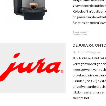
geavanceerde koffieze
X6 belooft niet alleen
ongeëvenaarde koffiebe
functies en gebruiksvr
Lees meer
DE JURA X4: ONT
1557 Weergaven
JURA X4 De JURA X4 is
vertegenwoordigt een 
meesterwerk van tech
ongekend niveau van k
Grinder (P.A.G.2) sys
ongeëvenaarde precisie
rijkdom aan aroma's en
slechts het...