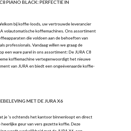
8 PIANO BLACK: PERFECTIE IN
elkom bij koffie-loods, uw vertrouwde leverancier
A volautomatische koffiemachines. Ons assortiment
offieapparaten die voldoen aan de behoeften van
als professionals. Vandaag willen we graag de
 op een ware parel in ons assortiment: De JURA C8
lieme koffiemachine vertegenwoordigt het nieuwe
ent van JURA en biedt een ongeëvenaarde koffie-
IEBELEVING MET DE JURA X6
at je 's ochtends het kantoor binnenloopt en direct
heerlijke geur van vers gezette koffie. Deze
ng wordt werkelijkheid met de JURA X6, een