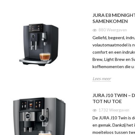
JURA E8 MIDNIGHT
SAMENKOMEN
880 Weergaven
Geliefd, begeerd, ind
volautomaatmodel is nu
comfort en een indruk
Brew, Light Brew en 
koffiemomenten die u 
Lees meer
JURA J10 TWIN – 
TOT NU TOE
1732 Weergaven
De JURA J10 Twin is d
en gemak. Dankzij het 
IN – DE SLIMSTE
ONTDEK DE JURA C9 | TWEE
ONTDE
moeiteloos tussen twe