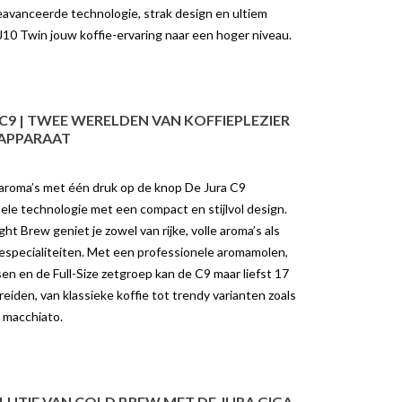
OLD BREW MET DE
TUSSEN DE JURA C8 EN S8
eavanceerde technologie, strak design en ultiem
GIGA W10
3745 weergaven
J10 Twin jouw koffie-ervaring naar een hoger niveau.
9 weergaven
JURA C8 en S8: Welke
de Revolutie van Cold
koffiemachine past bij jou? Als je op
et de JURA GIGA
zoek bent naar een hoogwaardige
C9 | TWEE WERELDEN VAN KOFFIEPLEZIER
te Cold Brew met één
volautomatische...
 APPARAAT
 de knopCold...
Lees meer
er
e aroma’s met één druk op de knop De Jura C9
le technologie met een compact en stijlvol design.
ht Brew geniet je zowel van rijke, volle aroma’s als
fiespecialiteiten. Met een professionele aromamolen,
en en de Full-Size zetgroep kan de C9 maar liefst 17
reiden, van klassieke koffie tot trendy varianten zoals
 macchiato.
UTIE VAN COLD BREW MET DE JURA GIGA