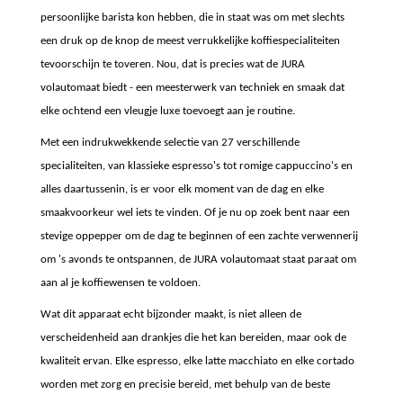
persoonlijke barista kon hebben, die in staat was om met slechts
een druk op de knop de meest verrukkelijke koffiespecialiteiten
tevoorschijn te toveren. Nou, dat is precies wat de JURA
volautomaat biedt - een meesterwerk van techniek en smaak dat
elke ochtend een vleugje luxe toevoegt aan je routine.
Met een indrukwekkende selectie van 27 verschillende
specialiteiten, van klassieke espresso's tot romige cappuccino's en
alles daartussenin, is er voor elk moment van de dag en elke
smaakvoorkeur wel iets te vinden. Of je nu op zoek bent naar een
stevige oppepper om de dag te beginnen of een zachte verwennerij
om 's avonds te ontspannen, de JURA volautomaat staat paraat om
aan al je koffiewensen te voldoen.
Wat dit apparaat echt bijzonder maakt, is niet alleen de
verscheidenheid aan drankjes die het kan bereiden, maar ook de
kwaliteit ervan. Elke espresso, elke latte macchiato en elke cortado
worden met zorg en precisie bereid, met behulp van de beste