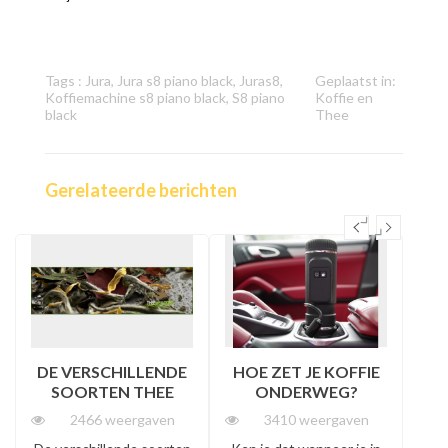
Tags :
Jura
,
Jura s8 piano black
,
Juras8
,
Geplaatst in:
Koffiemachine s8 piano black
,
S8 piano
Koffie en
black
Thee
Gerelateerde berichten
DE VERSCHILLENDE
HOE ZET JE KOFFIE
SOORTEN THEE
ONDERWEG?
2466 weergaven
3410 weergaven