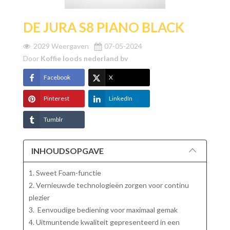
DE JURA S8 PIANO BLACK
2029 Weergaven
07-05-2024
Door
Koffie loods nederland bv
Facebook
X
Pinterest
LinkedIn
Tumblr
INHOUDSOPGAVE
1. Sweet Foam-functie
2. Vernieuwde technologieën zorgen voor continu
plezier
3. Eenvoudige bediening voor maximaal gemak
4. Uitmuntende kwaliteit gepresenteerd in een