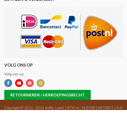
VOLG ONS OP
Volg ons op
RETOURNEREN / HERROEPINGSRECHT
Copyright © 2016 -2026 Koffie Loods | BTW nr.: NL858814870B01 | KvK
nr.: 71698647 |
Sitemap