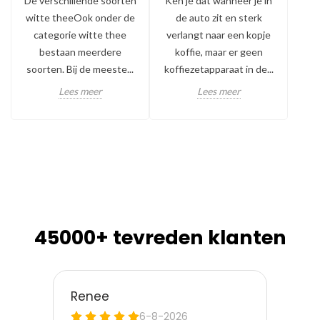
De verschillende soorten
Ken je dat wanneer je in
Ge
witte theeOok onder de
de auto zit en sterk
pop
categorie witte thee
verlangt naar een kopje
elk
bestaan meerdere
koffie, maar er geen
e
soorten. Bij de meeste...
koffiezetapparaat in de...
w
Lees meer
Lees meer
45000+ tevreden klanten