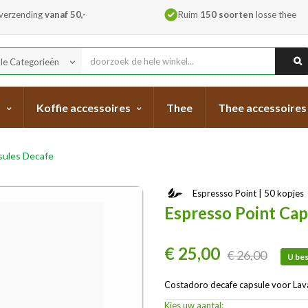
 verzending
vanaf 50,-
Ruim
150 soorten
losse thee
lle Categorieën
keyboard_arrow_down
s
Koffie accessoires
Thee
Thee accessoires
sules Decafe
Espressso Point | 50 kopjes
Espresso Point Cap
€ 25,00
€ 26,00
U bes
Costadoro decafe capsule voor Lav
Kies uw aantal: