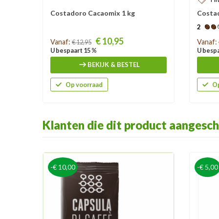
Costadoro Cacaomix 1 kg
Costad
2
Prijs
Prijs
€ 10,95
Vanaf:
Vanaf:
€ 12,95
U bespaart 15 %
U bespa
BEKIJK & BESTEL
Op voorraad
Op
Klanten die dit product aangesch
-€ 10,00
-€ 5,00