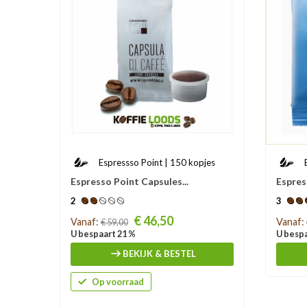
Espressso Point | 150 kopjes
Espresso Point Capsules...
Espres
2
3
Prijs
Prijs
€ 46,50
Vanaf:
Vanaf:
€ 59,00
U bespaart 21 %
U bespa
BEKIJK & BESTEL
Op voorraad