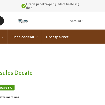
Gratis proefzakje
bij iedere bestelling
thee
Account
00
Thee cadeau
Proefpakket
sules Decafe
paart 3 %
azza machines