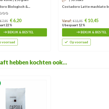
oro Biologisch &...
Costadoro Latte machiato b
Prijs
€ 6,20
€ 10,45
Vanaf:
€ 7,95
€ 11,95
art 22 %
U bespaart 12 %
BEKIJK & BESTEL
BEKIJK & BESTEL
 voorraad
Op voorraad
aft hebben kochten ook...