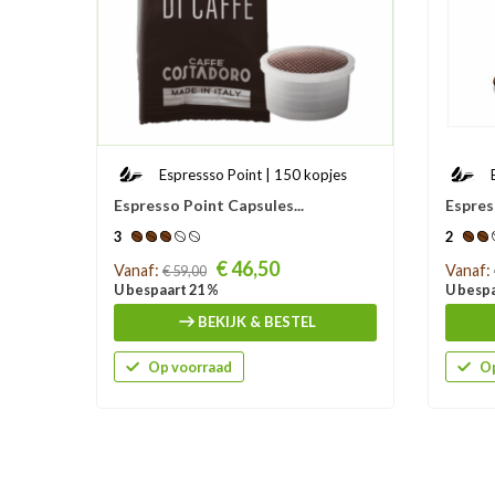
Espressso Point | 150 kopjes
Espresso Point Capsules...
Espres
3
2
Prijs
Prijs
€ 46,50
Vanaf:
Vanaf:
€ 59,00
U bespaart 21 %
U bespa
BEKIJK & BESTEL
Op voorraad
Op