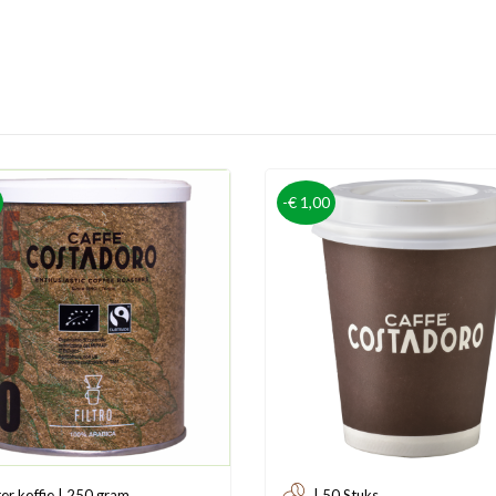
-€ 1,00
ter koffie | 250 gram
| 50 Stuks