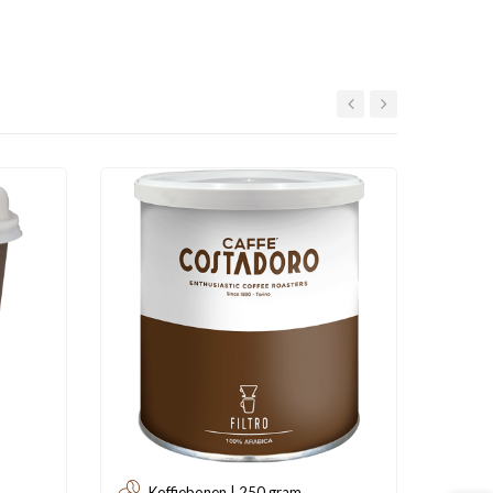
-€ 10,
Koffiebonen | 250 gram