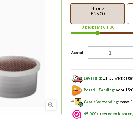
1 stuk
€ 25,00
U bespaart € 1,00
Aantal
Levertijd:
11-15 werkdage
PostNL Zending:
Voor 15:0
Gratis Verzending:
vanaf € 

45.000+ tevreden klanten