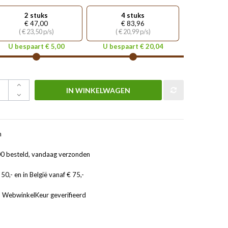
2 stuks
4 stuks
€ 47,00
€ 83,96
( € 23,50 p/s)
( € 20,99 p/s)
U bespaart € 5,00
U bespaart € 20,04
IN WINKELWAGEN
n
0 besteld, vandaag verzonden
50,- en in België vanaf € 75,-
, WebwinkelKeur geverifieerd