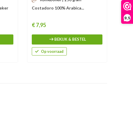
eker
Costadoro 100% Arabica...
Espres
3
9,5
Prijs
Prijs
€ 7,95
Vanaf:
U besp
BEKIJK & BESTEL
Op voorraad
O