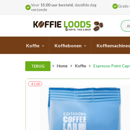
Voor
15:00 uur besteld
, dezelfde dag
Gratis
verzonde
A
Koffie
Koffiebonen
Koffiemachine
Home
Koffie
Espresso Point Cap
TERUG
-€ 1,00