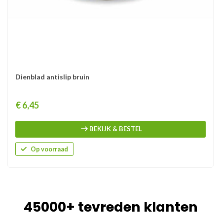
Dienblad antislip bruin
Prijs
€ 6,45
BEKIJK & BESTEL
Op voorraad
45000+ tevreden klanten