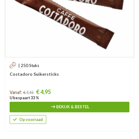
| 250 Stuks
Costadoro Suikersticks
Prijs
€ 4,95
Vanaf:
€ 7,45
U bespaart 33 %
BEKIJK & BESTEL
Op voorraad