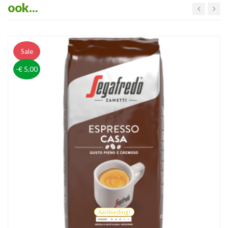
ook...
Sale
-€ 5,00
Aanbieding!