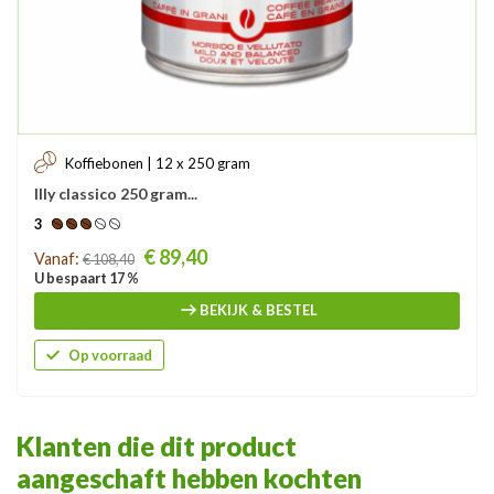
Koffiebonen | 12 x 250 gram
Illy classico 250 gram...
3
Prijs
€ 89,40
Vanaf:
€ 108,40
U bespaart 17 %
BEKIJK & BESTEL
Op voorraad
Klanten die dit product
aangeschaft hebben kochten