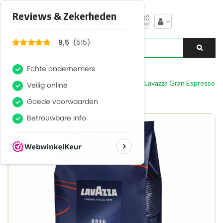
00
Home
Koffiebonen
Lavazza Gran Espresso
TERUG
koffiebonen 1kg
Aanbieding!
-€ 3,00