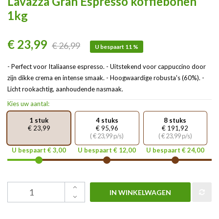
Lavazza Gran Espresso koffiebonen
1kg
€ 23,99
€ 26,99
U bespaart 11 %
- Perfect voor Italiaanse espresso. - Uitstekend voor cappuccino door
zijn dikke crema en intense smaak. - Hoogwaardige robusta's (60%). -
Licht rookachtig, aanhoudende nasmaak.
Kies uw aantal:
1 stuk
4 stuks
8 stuks
€ 23,99
€ 95,96
€ 191,92
( € 23,99 p/s)
( € 23,99 p/s)
U bespaart € 3,00
U bespaart € 12,00
U bespaart € 24,00
IN WINKELWAGEN