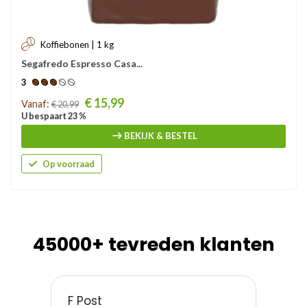
Koffiebonen | 1 kg
Segafredo Espresso Casa...
3
Prijs
€ 15,99
Vanaf:
€ 20,99
U bespaart 23 %
BEKIJK & BESTEL
Op voorraad
45000+ tevreden klanten