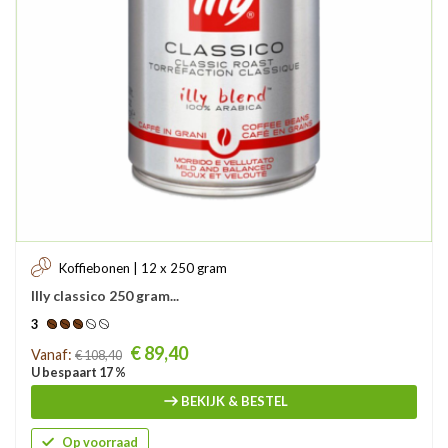
Koffiebonen | 12 x 250 gram
Illy classico 250 gram...
3
Prijs
€ 89,40
Vanaf:
€ 108,40
U bespaart 17 %
BEKIJK & BESTEL
Op voorraad