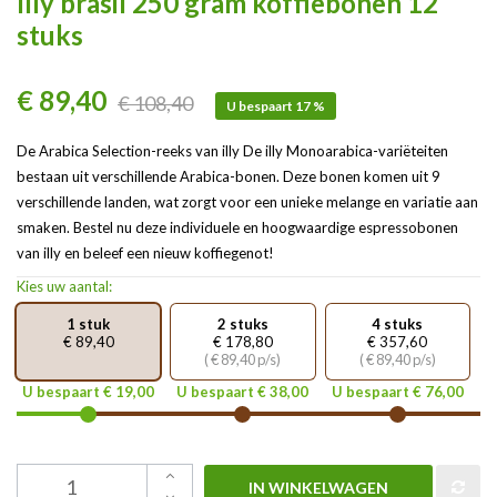
Illy brasil 250 gram koffiebonen 12
stuks
€ 89,40
€ 108,40
U bespaart 17 %
De Arabica Selection-reeks van illy De illy Monoarabica-variëteiten
bestaan ​​uit verschillende Arabica-bonen. Deze bonen komen uit 9
verschillende landen, wat zorgt voor een unieke melange en variatie aan
smaken. Bestel nu deze individuele en hoogwaardige espressobonen
van illy en beleef een nieuw koffiegenot!
Kies uw aantal:
1 stuk
2 stuks
4 stuks
€ 89,40
€ 178,80
€ 357,60
( € 89,40 p/s)
( € 89,40 p/s)
U bespaart € 19,00
U bespaart € 38,00
U bespaart € 76,00
IN WINKELWAGEN