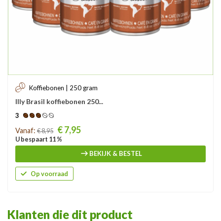
Koffiebonen | 250 gram
Illy Brasil koffiebonen 250...
3
Prijs
€ 7,95
Vanaf:
€ 8,95
U bespaart 11 %
BEKIJK & BESTEL
Op voorraad
Klanten die dit product