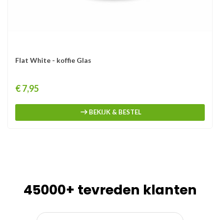
Flat White - koffie Glas
Prijs
€ 7,95
BEKIJK & BESTEL
45000+ tevreden klanten