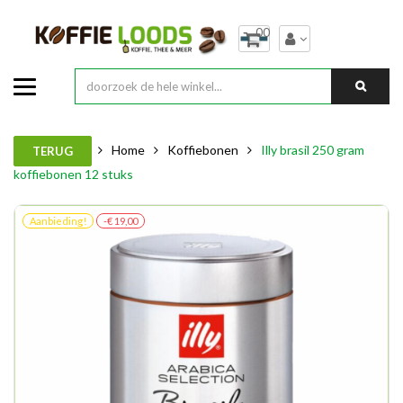
00
Home
Koffiebonen
Illy brasil 250 gram
TERUG
koffiebonen 12 stuks
Aanbieding!
-€ 19,00