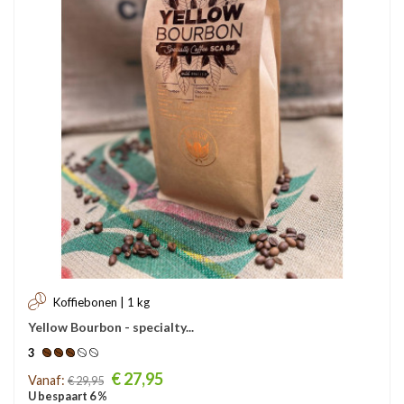
Koffiebonen | 1 kg
Yellow Bourbon - specialty...
3
Prijs
€ 27,95
Vanaf:
€ 29,95
U bespaart 6 %