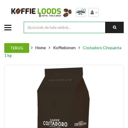
00
Home
Koffiebonen
Costadoro Cinquanta
TERUG
1 kg