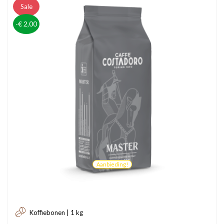
Sale
-€ 2,00
Aanbieding!
Koffiebonen | 1 kg