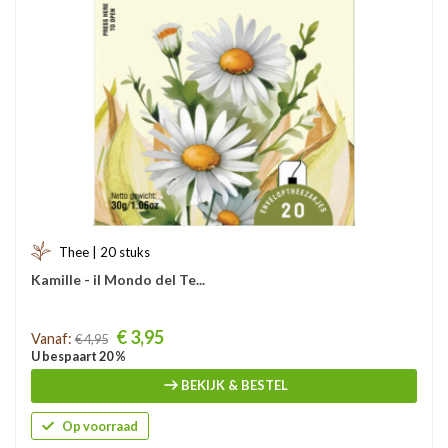
Thee | 20 stuks
Kamille - il Mondo del Te...
Prijs
€ 3,95
Vanaf:
€ 4,95
U bespaart 20 %
BEKIJK & BESTEL
Op voorraad