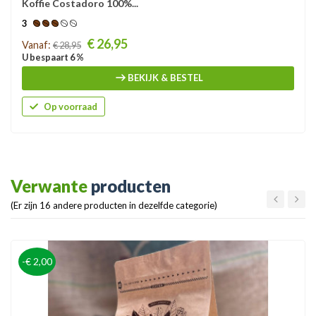
Koffie Costadoro 100%...
3
Prijs
€ 26,95
Vanaf:
€ 28,95
U bespaart 6 %
BEKIJK & BESTEL
Op voorraad
Verwante
producten
(Er zijn 16 andere producten in dezelfde categorie)
-€ 2,00