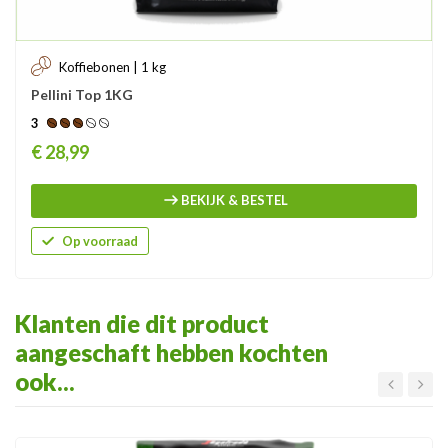
Koffiebonen | 1 kg
Pellini Top 1KG
3
Prijs
€ 28,99
BEKIJK & BESTEL
Op voorraad
Klanten die dit product
aangeschaft hebben kochten
ook...