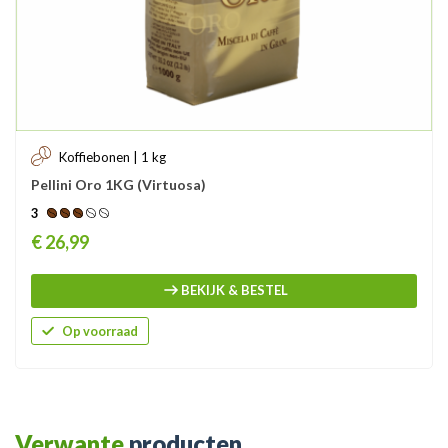
Koffiebonen | 1 kg
Pellini Oro 1KG (Virtuosa)
3
Prijs
€ 26,99
BEKIJK & BESTEL
Op voorraad
Verwante
producten