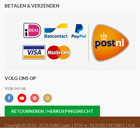
BETALEN & VERZENDEN
VOLG ONS OP
Volg ons op
RETOURNEREN / HERROEPINGSRECHT
Copyright © 2016 -2026 Koffie Loods | BTW nr.: NL858814870B01 | KvK
nr.: 71698647 |
Sitemap