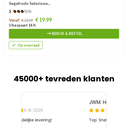
Segafredo Selezione...
3
Prijs
€ 19,99
Vanaf:
€ 23,99
U bespaart 16 %
BEKIJK & BESTEL
Op voorraad
45000+ tevreden klanten