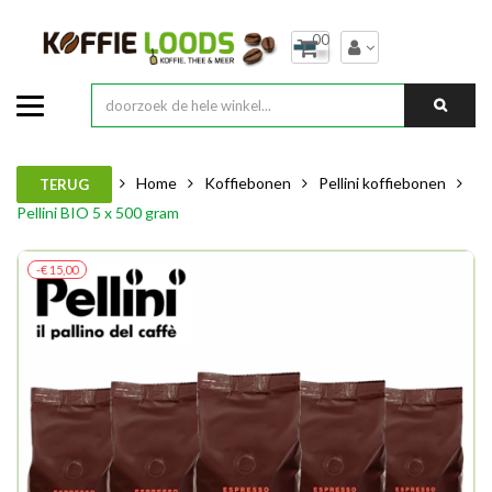
00
Home
Koffiebonen
Pellini koffiebonen
TERUG
Pellini BIO 5 x 500 gram
-€ 15,00