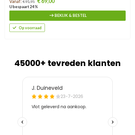
€ 69,00
Vanaf:
€ 91,95
U bespaart 24 %
BEKIJK & BESTEL
Op voorraad
45000+ tevreden klanten