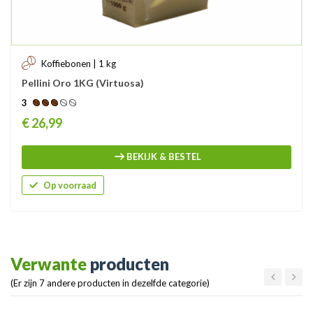
Koffiebonen | 1 kg
Pellini Oro 1KG (Virtuosa)
3
Prijs
€ 26,99
BEKIJK & BESTEL
Op voorraad
Verwante
producten
(Er zijn 7 andere producten in dezelfde categorie)