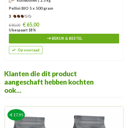
Koffiebonen | 2.5 kg
Pellini BIO 5 x 500 gram
3
Prijs
€ 65,00
€ 80,00
U bespaart 18 %
BEKIJK & BESTEL
Op voorraad
Klanten die dit product
aangeschaft hebben kochten
ook...
-€ 17,95