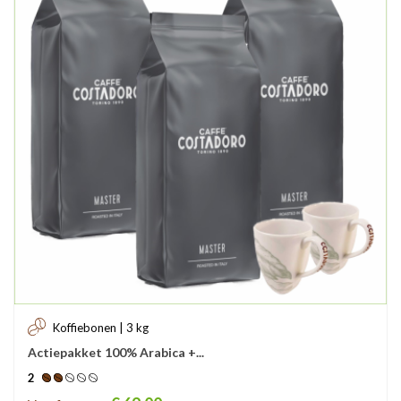
Koffiebonen | 3 kg
Actiepakket 100% Arabica +...
2
Prijs