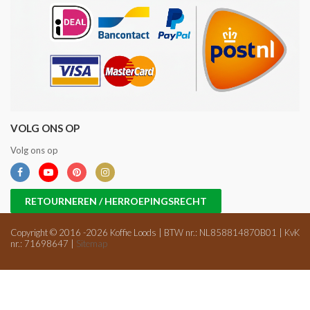
VOLG ONS OP
Volg ons op
RETOURNEREN / HERROEPINGSRECHT
Copyright © 2016 -2026 Koffie Loods | BTW nr.: NL858814870B01 | KvK
nr.: 71698647 |
Sitemap