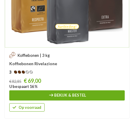
Aanbieding!
Koffiebonen | 3 kg
Koffiebonen Rivelazione
3
Prijs
€ 69,00
€ 82,85
U bespaart 16 %
BEKIJK & BESTEL
Op voorraad