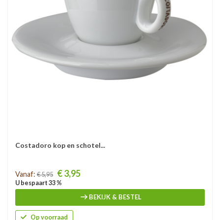
Costadoro kop en schotel...
Prijs
€ 3,95
Vanaf:
€ 5,95
U bespaart 33 %
BEKIJK & BESTEL
Op voorraad