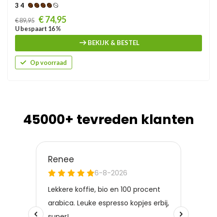
3 4
Prijs
€ 74,95
€ 89,95
U bespaart 16 %
BEKIJK & BESTEL
Op voorraad
45000+ tevreden klanten