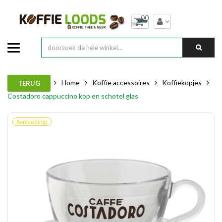
00
Home
Koffie accessoires
Koffiekopjes
TERUG
Costadoro cappuccino kop en schotel glas
Aanbieding!