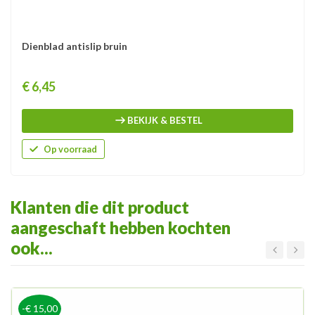
Dienblad antislip bruin
Prijs
€ 6,45
BEKIJK & BESTEL
Op voorraad
Klanten die dit product
aangeschaft hebben kochten
ook...
-€ 15,00