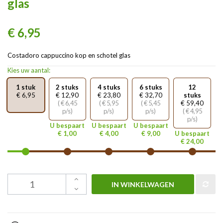
glas
€ 6,95
Costadoro cappuccino kop en schotel glas
Kies uw aantal:
1 stuk
2 stuks
4 stuks
6 stuks
12
€ 6,95
€ 12,90
€ 23,80
€ 32,70
stuks
( € 6,45
( € 5,95
( € 5,45
€ 59,40
p/s)
p/s)
p/s)
( € 4,95
p/s)
U bespaart
U bespaart
U bespaart
€ 1,00
€ 4,00
€ 9,00
U bespaart
€ 24,00
IN WINKELWAGEN