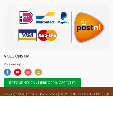
VOLG ONS OP
Volg ons op
RETOURNEREN / HERROEPINGSRECHT
Copyright © 2016 -2026 Koffie Loods | BTW nr.: NL858814870B01 | KvK
nr.: 71698647 |
Sitemap