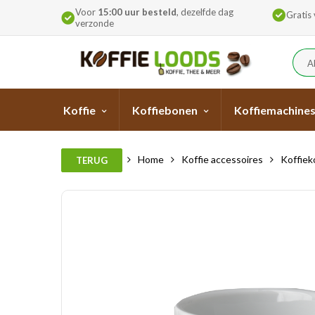
Voor
15:00 uur besteld
, dezelfde dag
Gratis
verzonde
A
Koffie
Koffiebonen
Koffiemachine
Home
Koffie accessoires
Koffiek
TERUG