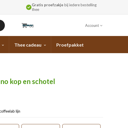
Gratis proefzakje
bij iedere bestelling
thee
Account
00
Thee cadeau
Proefpakket
no kop en schotel
offeelab lijn