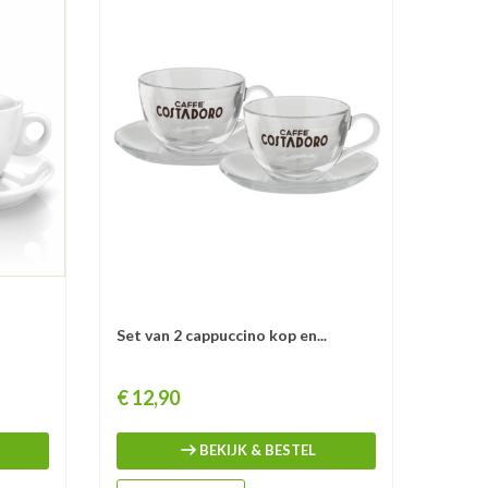
Set van 2 cappuccino kop en...
Koffie
Prijs
Prijs
€ 12,90
€ 24
BEKIJK & BESTEL