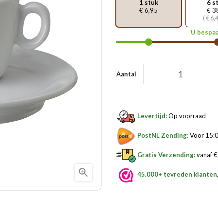
1 stuk
6 s
€ 6,95
€ 3
( € 6,
U bespaa
Aantal
Levertijd:
Op voorraad
PostNL Zending:
Voor 15:0
Gratis Verzending:
vanaf € 

45.000+ tevreden klanten