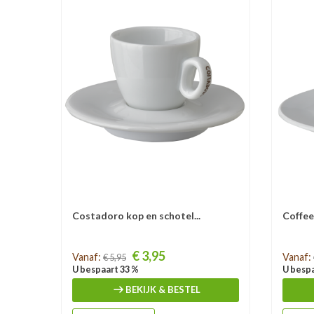
Costadoro kop en schotel...
Coffee
Prijs
Prijs
€ 3,95
Vanaf:
Vanaf:
€ 5,95
U bespaart 33 %
U bespa
BEKIJK & BESTEL