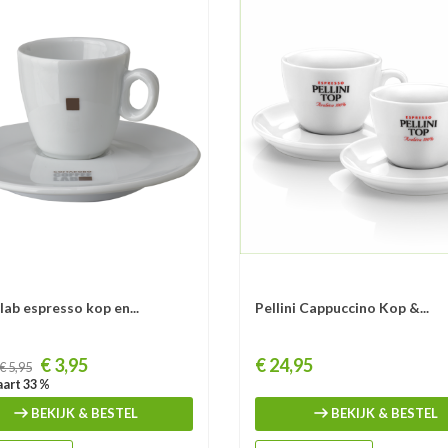
lab espresso kop en...
Pellini Cappuccino Kop &...
Prijs
€ 3,95
€ 24,95
€ 5,95
art 33 %
BEKIJK & BESTEL
BEKIJK & BESTEL