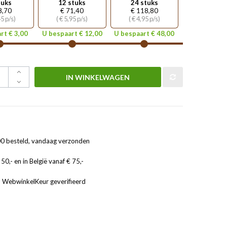
tuks
12 stuks
24 stuks
8,70
€ 71,40
€ 118,80
45 p/s)
( € 5,95 p/s)
( € 4,95 p/s)
rt € 3,00
U bespaart € 12,00
U bespaart € 48,00
IN WINKELWAGEN
0 besteld, vandaag verzonden
50,- en in België vanaf € 75,-
, WebwinkelKeur geverifieerd