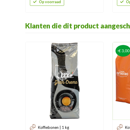
Op voorraad
Op
Klanten die dit product aangesch
-€ 3,00
Koffiebonen | 1 kg
Ko