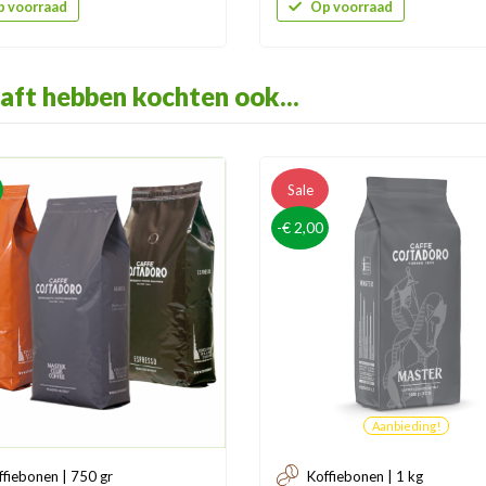
 voorraad
Op voorraad
aft hebben kochten ook...
Sale
-€ 2,00
Aanbieding!
ffiebonen | 750 gr
Koffiebonen | 1 kg