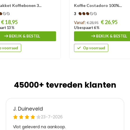
akket Koffiebonen 3...
Koffie Costadoro 100%...
3
Prijs
€ 18,95
€ 26,95
Vanaf:
€ 28,95
art 13 %
U bespaart 6 %
BEKIJK & BESTEL
BEKIJK & BESTEL
 voorraad
Op voorraad
45000+ tevreden klanten