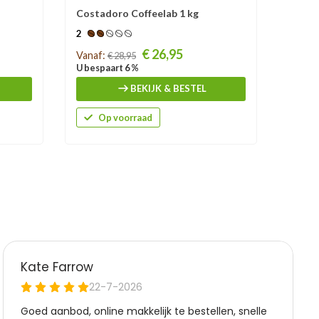
Costadoro Coffeelab 1 kg
Costad
2
Prijs
Prijs
€ 26,95
Vanaf:
Vanaf:
€ 28,95
U bespaart 6 %
U besp
BEKIJK & BESTEL
Op voorraad
O