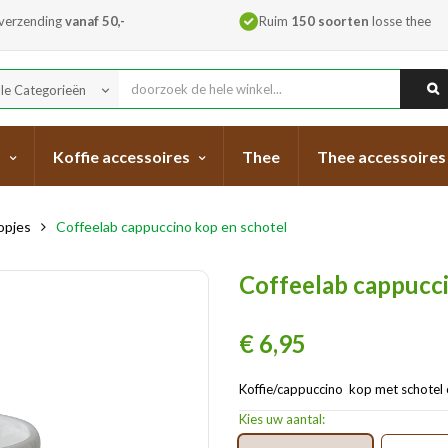
 verzending
vanaf 50,-
Ruim
150 soorten
losse thee
lle Categorieën
keyboard_arrow_down
s
Koffie accessoires
Thee
Thee accessoires
opjes
Coffeelab cappuccino kop en schotel
Coffeelab cappucci
€ 6,95
Koffie/cappuccino kop met schotel c
Kies uw aantal: