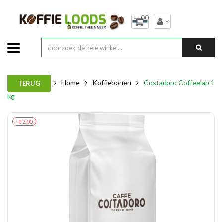
00
Home
Koffiebonen
Costadoro Coffeelab 1
TERUG
kg
-€ 2,00