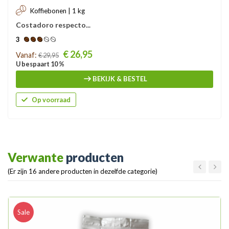
Koffiebonen | 1 kg
Costadoro respecto...
3
Prijs
€ 26,95
Vanaf:
€ 29,95
U bespaart 10 %
BEKIJK & BESTEL
Op voorraad
Verwante
producten
(Er zijn 16 andere producten in dezelfde categorie)
Sale