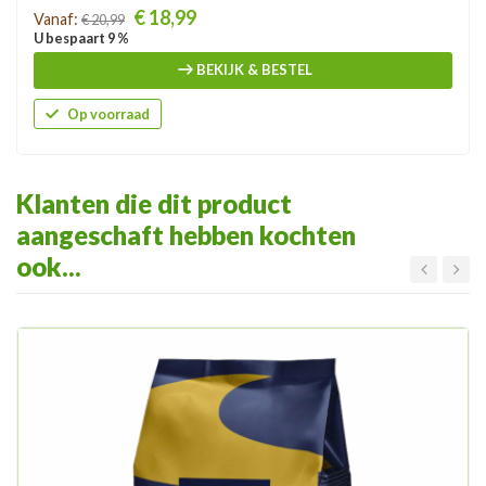
Prijs
€ 18,99
Vanaf:
€ 20,99
U bespaart 9 %
BEKIJK & BESTEL
Op voorraad
Klanten die dit product
aangeschaft hebben kochten
ook...