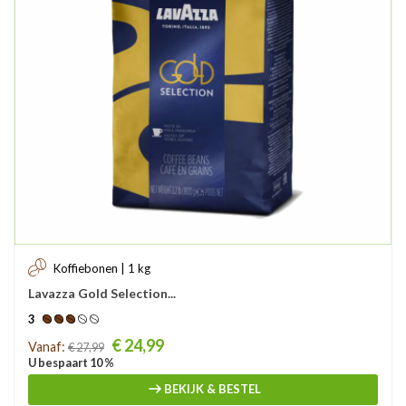
Koffiebonen | 1 kg
Lavazza Gold Selection...
3
Prijs
€ 24,99
Vanaf:
€ 27,99
U bespaart 10 %
BEKIJK & BESTEL