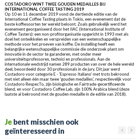
COSTADORO WINT TWEE GOUDEN MEDAILLES BIJ
INTERNATIONAL COFFEE TASTING 2019
Op 10 en 11 december 2019 vond de dertiende editie van de
International Coffee Tasting plaats in Tokio, een evenement dat de
beste koffiesoorten ter wereld beloont. Zoals gebruikelijk werd het
evenement georganiseerd door het IIAC (International Institute of
Coffee Tasters): een non-profitorganisatie opgericht in 1993 met als
doel het ontwikkelen en verspreiden van een wetenschappelijke
methode voor het proeven van koffie. De instelling heeft een
belangrijke wetenschappelijke commissie die onderzoek plant om
innovatie in de sector te garanderen, met onder meer
universiteitsprofessoren, technici en professionals. Aan de
internationale wedstrijd namen 289 producten van over de hele wereld
deel, beoordeeld door 30 professionals in de jury. Dit jaar werd
Costadoro voor categorie E - 'Espresso Italiano' met trots bekroond
met niet alleen één maar twee 'gouden medailles', respectievelijk voor
Costadoro RespecTo, zijn biologische en Fairtrade-gecertificeerde
blend, en voor Costadoro Coffee Lab, zijn 100% Arabica blend (deze
laatste al bekroond met de gouden medaille in de editie van 2018).
Je
bent misschien ook
geïnteresseerd in