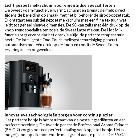
Licht gezoet melkschuim voor eigentijdse specialiteiten
De Sweet Foam-functie verwarmt, schuimt en brengt de melk direct
tijdens de bereiding op smaak met het bijbehorende siroopopzetstuk.
Er ontstaat een subtiel gezoet melkschuim met een fijne textuur, wat
leidt tot geheel nieuwe dimensies. De S8 kan zelfs met één druk op de
knop trendspecialiteiten zoals de Sweet Latte maken. De Hot Milk-
functie zorgt ervoor dat het drankje altijd de perfecte temperatuur
heeft. De intelligente One-Touch melksysteemreiniging gebeurt
automatisch met één druk op de knop en rondt de Sweet Foam-
ervaring in een oogwenk af.
Innovatieve technologieën zorgen voor continu plezier
Het perfecte kopje is het resultaat van de beste ingrediënten en een
perfecte bereiding. De tweede generatie Professional Aroma Grinder
(P.A.G.2) zorgt voor een perfecte maling van kopje tot kopje. Het is
mogelijk om op elk moment de maalgraad aan te passen. De P.A.G.2