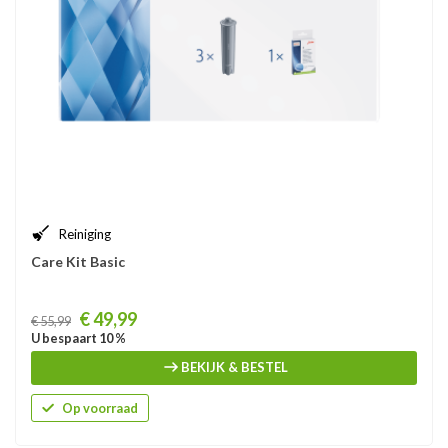
Reiniging
Care Kit Basic
Prijs
€ 49,99
€ 55,99
U bespaart 10 %
BEKIJK & BESTEL
Op voorraad