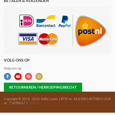
BETALEN & VERZENDEN
VOLG ONS OP
Volg ons op
RETOURNEREN / HERROEPINGSRECHT
Copyright © 2016 -2026 Koffie Loods | BTW nr.: NL858814870B01 | KvK
nr.: 71698647 |
Sitemap