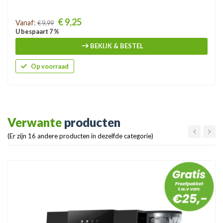
Prijs
€ 9,25
Vanaf:
€ 9,99
U bespaart 7 %
BEKIJK & BESTEL
Op voorraad
Verwante
producten
(Er zijn 16 andere producten in dezelfde categorie)