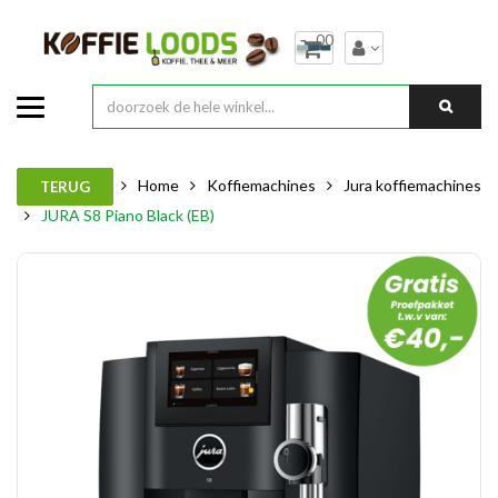
00
Home
Koffiemachines
Jura koffiemachines
TERUG
JURA S8 Piano Black (EB)