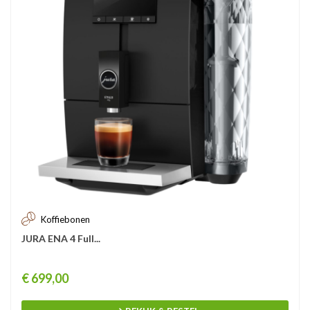
Koffiebonen
JURA ENA 4 Full...
Prijs
€ 699,00