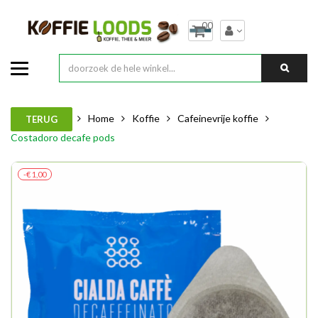
00
Home
Koffie
Cafeinevrije koffie
TERUG
Costadoro decafe pods
-€ 1,00