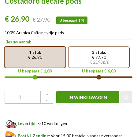
Costadoro decafe pods
€ 26,90
€ 27,90
U bespaart 3 %
100% Arabica Caffeine vrije pads.
Kies uw aantal:
1 stuk
3 stuks
€ 26,90
€ 77,70
( € 25,90 p/s)
U bespaart € 1,00
U bespaart € 6,00
IN WINKELWAGEN
Levertijd:
5-10 werkdagen
PostNL Zending:
Voor 15:00 besteld, vandaag verzonden