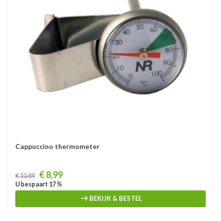
Cappuccino thermometer
Prijs
€ 8,99
€ 10,89
U bespaart 17 %
BEKIJK & BESTEL