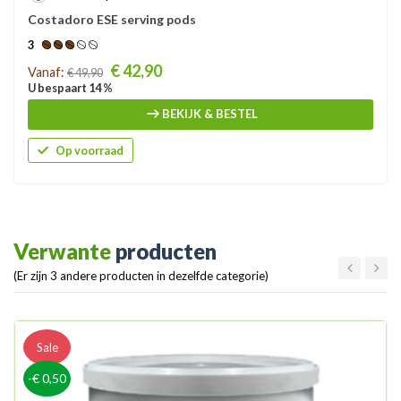
Costadoro ESE serving pods
3
Prijs
€ 42,90
Vanaf:
€ 49,90
U bespaart 14 %
BEKIJK & BESTEL
Op voorraad
Verwante
producten
(Er zijn 3 andere producten in dezelfde categorie)
Sale
-€ 0,50