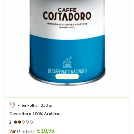
Aanbieding!
Filter koffie | 250 gr
Costadoro 100% Arabica...
2
Prijs
€ 10,95
Vanaf:
€ 12,95