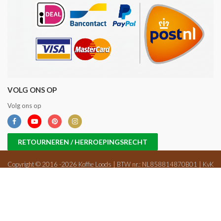
VOLG ONS OP
Volg ons op
RETOURNEREN / HERROEPINGSRECHT
Copyright © 2016 -2026 Koffie Loods | BTW nr.: NL858814870B01 | KvK
nr.: 71698647 |
Sitemap