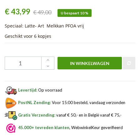
€ 43,99
€ 49,00
U bespaart 10 %
Speciaal: Latte- Art Melkkan PFOA vrij
Geschikt voor 6 kopjes
IN WINKELWAGEN
Levertijd:
Op voorraad
PostNL Zending:
Voor 15:00 besteld, vandaag verzonden
Gratis Verzending:
vanaf € 50,- en in België vanaf € 75,-
45.000+ tevreden klanten
, WebwinkelKeur geverifieerd