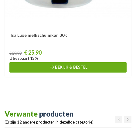
Ilsa Luxe melkschuimkan 30 cl
Prijs
€ 25,90
€ 29,90
U bespaart 13 %
BEKIJK & BESTEL
Verwante
producten
(Er zijn 12 andere producten in dezelfde categorie)