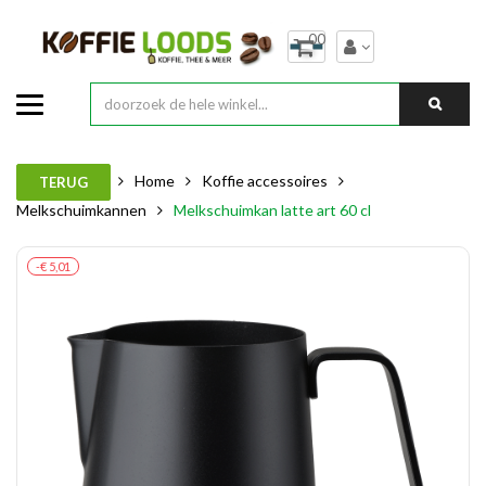
00
Home
Koffie accessoires
TERUG
Melkschuimkannen
Melkschuimkan latte art 60 cl
-€ 5,01