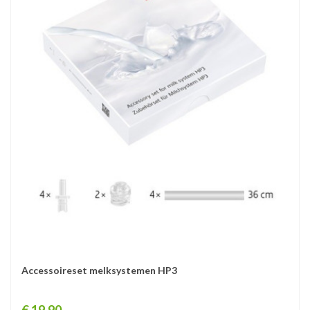
Accessoireset melksystemen HP3
Prijs