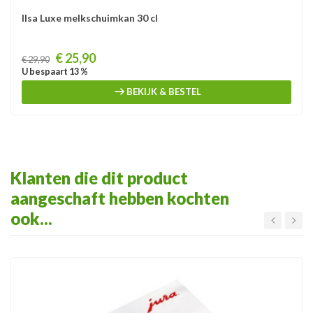
Ilsa Luxe melkschuimkan 30 cl
Prijs
€ 25,90
€ 29,90
U bespaart 13 %
BEKIJK & BESTEL
Klanten die dit product
aangeschaft hebben kochten
ook...