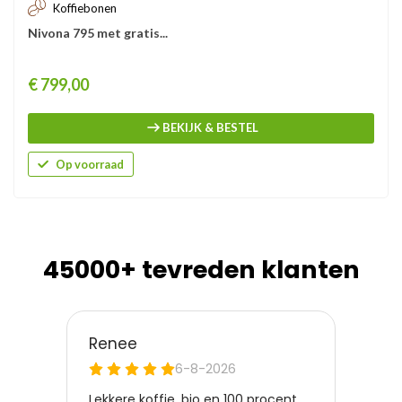
Koffiebonen
Nivona 795 met gratis...
Prijs
€ 799,00
BEKIJK & BESTEL
Op voorraad
45000+ tevreden klanten