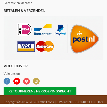
Garantie en klachten
BETALEN & VERZENDEN
VOLG ONS OP
Volg ons op
RETOURNEREN / HERROEPINGSRECHT
Copyright © 2016 -2026 Koffie Loods | BTW nr.: NL858814870B01 | KvK
nr.: 71698647 |
Sitemap