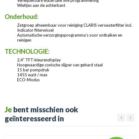
Verwijderbare watertank live programmering
Wieltjes aan de achterkant
Onderhoud:
Zetgroep afneembaar voor reiniging CLARIS verswaterfilter incl.
Indicator filterwissel
Automatische verzorgingsprogramma’s voor ontkalken en
reinigen
TECHNOLOGIE:
2,4” TFT-kleurendisplay
Hoogwaardige conische slijper van gehard staal
15 bar pompdruk
1455 watt / max
ECO-Modus
Je
bent misschien ook
geïnteresseerd in