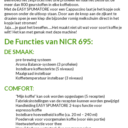
Beïnvloed het zetproces met drie profielen en haal het beste uit de
meer dan 800 geurstoffen in elke koffieboon.
Met de EASY SPUMATORE voor een Cappuccino laat je het kopje ook
gewoon onder de uitloop staan. Door aan de knop aan de zijkant te
draaien open je een klep die bijzonder romig melkschuim direct in het
kopje laat stromen!
Jaja…..je gaat het beseffen…..Het maakt niet uit wat voor soort koffie je
wilt! Het kan met gemak met deze machine!
De Functies van NICR 695:
DE SMAAK:
pre-brewing systeem
Aroma Balance-systeem (3 profielen)
Instelbare koffiesterkte (5 niveaus)
Maalgraad instelbaar
Koffietemperatuur instelbaar (3 niveaus)
COMFORT:
“Mijn koffie” kan ook worden opgeslagen (5 recepten)
Fabrieksinstellingen van de recepten kunnen worden gewijzigd
Handleiding EASY SPUMATORE 2-kops functie voor
espresso/koffie
Instelbare hoeveelheid koffie (ca. 20 ml – 240 ml)
Poedervak ​​voor voorgemalen koffie (voor één portie)
Heetwaterfunctie voor thee