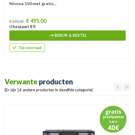
Nivona 550 met gratis...
Prijs
€ 495,00
€ 549,00
U bespaart 8 %
BEKIJK & BESTEL
Op voorraad
Verwante
producten
(Er zijn 16 andere producten in dezelfde categorie)