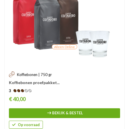
Alleen Online
Koffiebonen | 750 gr
Koffiebonen proefpakket...
3
Prijs
€ 40,00
BEKIJK & BESTEL
Op voorraad