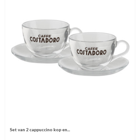
Set van 2 cappuccino kop en...