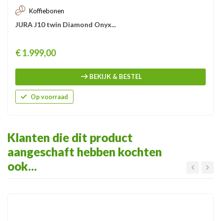
Koffiebonen
JURA J10 twin Diamond Onyx...
Prijs
€ 1.999,00
BEKIJK & BESTEL
Op voorraad
Klanten die dit product
aangeschaft hebben kochten
ook...