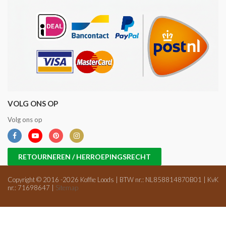
VOLG ONS OP
Volg ons op
RETOURNEREN / HERROEPINGSRECHT
Copyright © 2016 -2026 Koffie Loods | BTW nr.: NL858814870B01 | KvK
nr.: 71698647 |
Sitemap