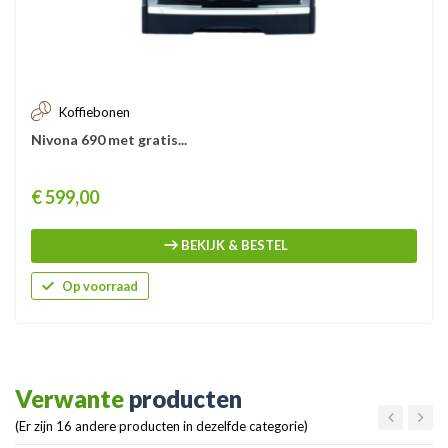
Koffiebonen
Nivona 690 met gratis...
Prijs
€ 599,00
BEKIJK & BESTEL
Op voorraad
Verwante
producten
(Er zijn 16 andere producten in dezelfde categorie)