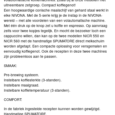
uitneembare zetgroep. Compact koffiegenot!
Een hoogwaardige conische maalschijf van gehard staal werkt in
elke NIVONA. Met de 5-serie krijg je de instap in de NIVONA-
wereld – met alle voordelen van een volautomatische machine.
Met één druk op de knop zet u koffie en espresso. Op aanvraag
zelfs voor twee kopjes tegelijk. En mocht de bezoeker toch een
cappuccino willen, dan kan op de twee modellen NICR 550 en
NICR 560 met de handmatige SPUMATORE direct melkschuim
worden afgetapt. Een compacte oplossing voor versgemalen en
eenvoudig koffiegenot. Ook de recepten in deze twee machines
zijn probleemloos aan te passen.
SMAAK:
Pre-brewing systeem.
Instelbare koffiesterkte (3-standen).
Instelbare maalgraad.
Instelbare koffietemperatuur (3-standen).
COMFORT:
In de fabriek ingestelde recepten kunnen worden gewijzigd.
Handmatige SPUMATORE.