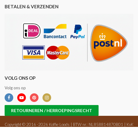
BETALEN & VERZENDEN
VOLG ONS OP
Volg ons op
RETOURNEREN / HERROEPINGSRECHT
Copyright © 2016 -2026 Koffie Loods | BTW nr.: NL858814870B01 | KvK
nr.: 71698647 |
Sitemap