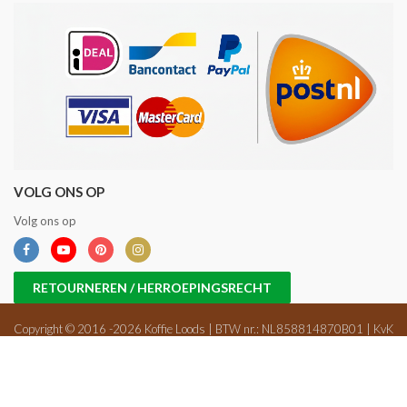
VOLG ONS OP
Volg ons op
RETOURNEREN / HERROEPINGSRECHT
Copyright © 2016 -2026 Koffie Loods | BTW nr.: NL858814870B01 | KvK
nr.: 71698647 |
Sitemap