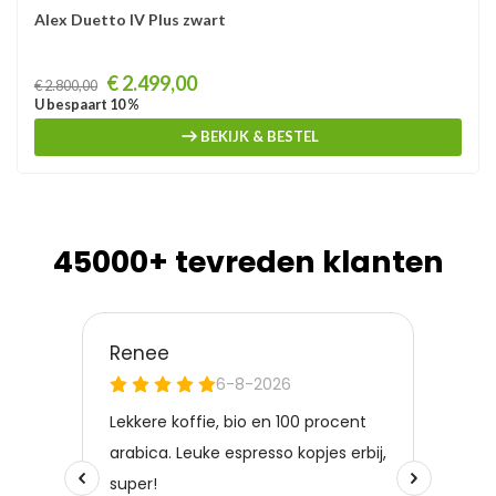
Alex Duetto IV Plus zwart
Prijs
€ 2.499,00
€ 2.800,00
U bespaart 10 %
BEKIJK & BESTEL
45000+ tevreden klanten