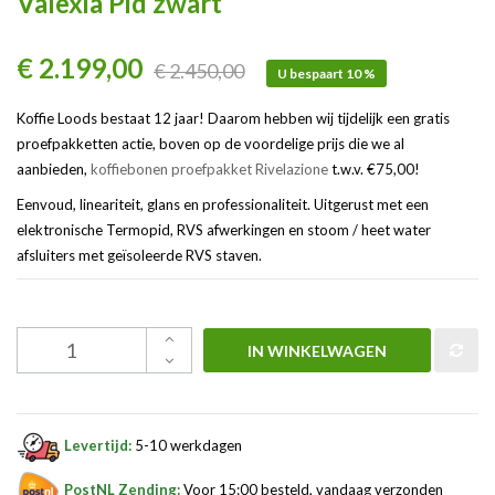
Valexia Pid zwart
€ 2.199,00
€ 2.450,00
U bespaart 10 %
Koffie Loods bestaat 12 jaar! Daarom hebben wij tijdelijk een gratis
proefpakketten actie, boven op de voordelige prijs die we al
aanbieden,
koffiebonen proefpakket Rivelazione
t.w.v. €75,00!
Eenvoud, lineariteit, glans en professionaliteit. Uitgerust met een
elektronische Termopid, RVS afwerkingen en stoom / heet water
afsluiters met geïsoleerde RVS staven.
IN WINKELWAGEN
Levertijd:
5-10 werkdagen
PostNL Zending:
Voor 15:00 besteld, vandaag verzonden