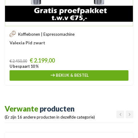
Koffiebonen | Espressomachine
Valexia Pid zwart
Prijs
€ 2.199,00
€ 2.450,00
U bespaart 10 %
BEKIJK & BESTEL
Verwante
producten
(Er zijn 16 andere producten in dezelfde categorie)