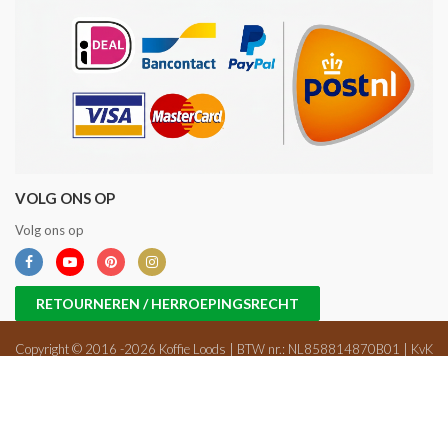
VOLG ONS OP
Volg ons op
RETOURNEREN / HERROEPINGSRECHT
Copyright © 2016 -2026 Koffie Loods | BTW nr.: NL858814870B01 | KvK
nr.: 71698647 |
Sitemap