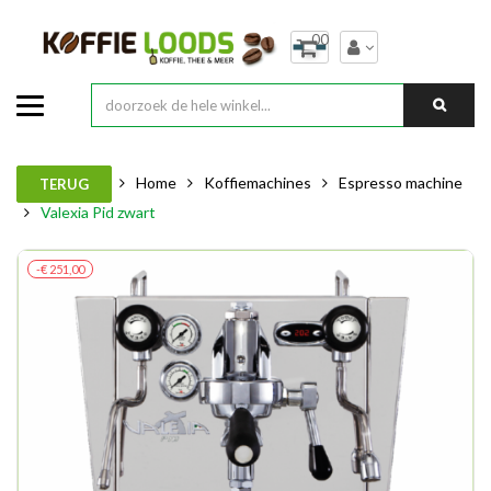
00
Home
Koffiemachines
Espresso machine
TERUG
Valexia Pid zwart
-€ 251,00