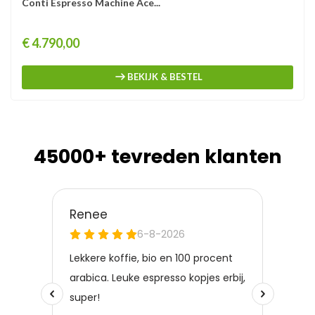
Conti Espresso Machine Ace...
Prijs
€ 4.790,00
BEKIJK & BESTEL
45000+ tevreden klanten