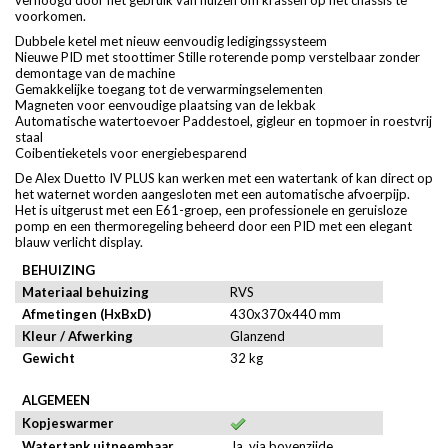
verhoogd door het gebruik van hulzen om krassen op het chassis te
voorkomen.
Dubbele ketel met nieuw eenvoudig ledigingssysteem
Nieuwe PID met stoottimer Stille roterende pomp verstelbaar zonder
demontage van de machine
Gemakkelijke toegang tot de verwarmingselementen
Magneten voor eenvoudige plaatsing van de lekbak
Automatische watertoevoer Paddestoel, gigleur en topmoer in roestvrij
staal
Coibentieketels voor energiebesparend
De Alex Duetto IV PLUS kan werken met een watertank of kan direct op
het waternet worden aangesloten met een automatische afvoerpijp.
Het is uitgerust met een E61-groep, een professionele en geruisloze
pomp en een thermoregeling beheerd door een PID met een elegant
blauw verlicht display.
BEHUIZING
Materiaal behuizing
RVS
Afmetingen (HxBxD)
430x370x440 mm
Kleur / Afwerking
Glanzend
Gewicht
32 kg
ALGEMEEN
Kopjeswarmer
Watertank uitneembaar
Ja, via bovenzijde