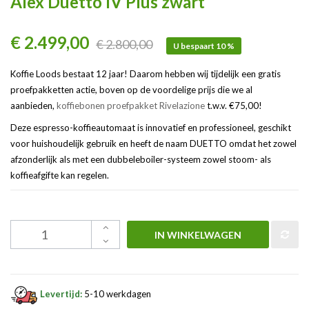
Alex Duetto IV Plus zwart
€ 2.499,00
€ 2.800,00
U bespaart 10 %
Koffie Loods bestaat 12 jaar! Daarom hebben wij tijdelijk een gratis
proefpakketten actie, boven op de voordelige prijs die we al
aanbieden,
koffiebonen proefpakket Rivelazione
t.w.v. €75,00!
Deze espresso-koffieautomaat is innovatief en professioneel, geschikt
voor huishoudelijk gebruik en heeft de naam DUETTO omdat het zowel
afzonderlijk als met een dubbeleboiler-systeem zowel stoom- als
koffieafgifte kan regelen.
IN WINKELWAGEN
Levertijd:
5-10 werkdagen