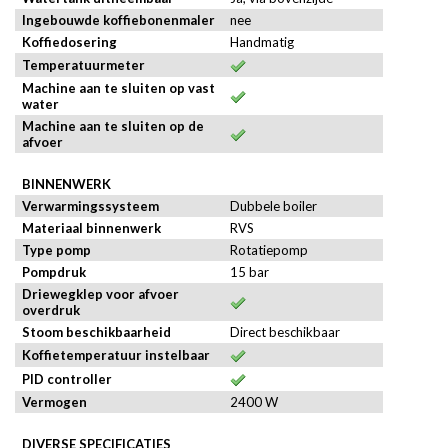
Ingebouwde koffiebonenmaler
nee
Koffiedosering
Handmatig
Temperatuurmeter
Machine aan te sluiten op vast
water
Machine aan te sluiten op de
afvoer
BINNENWERK
Verwarmingssysteem
Dubbele boiler
Materiaal binnenwerk
RVS
Type pomp
Rotatiepomp
Pompdruk
15 bar
Driewegklep voor afvoer
overdruk
Stoom beschikbaarheid
Direct beschikbaar
Koffietemperatuur instelbaar
PID controller
Vermogen
2400 W
DIVERSE SPECIFICATIES