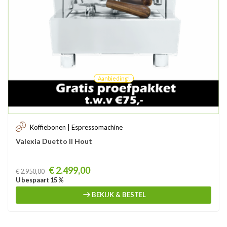
Aanbieding!
Koffiebonen | Espressomachine
Valexia Duetto II Hout
Prijs
€ 2.499,00
€ 2.950,00
U bespaart 15 %
BEKIJK & BESTEL