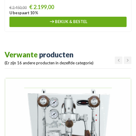
Prijs
€ 2.199,00
€ 2.450,00
U bespaart 10 %
BEKIJK & BESTEL
Verwante
producten
(Er zijn 16 andere producten in dezelfde categorie)