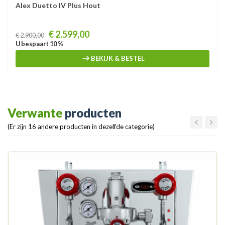
Alex Duetto IV Plus Hout
Prijs
€ 2.599,00
€ 2.900,00
U bespaart 10 %
BEKIJK & BESTEL
Verwante
producten
(Er zijn 16 andere producten in dezelfde categorie)