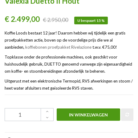
Valexia Duetto II Hout
€ 2.499,00
€ 2.950,00
U bespaart 15 %
Koffie Loods bestaat 12 jaar! Daarom hebben wij tijdelijk een gratis
proefpakketten actie, boven op de voordelige prijs die we al
aanbieden,
koffiebonen proefpakket Rivelazione
t.w.v. €75,00!
Topklasse onder de professionele machines, ook geschikt voor
huishoudelijk gebruik, DUETTO genoemd vanwege zijn eigenaardigheid
om koffie- en stoombereidingen afzonderlijk te beheren.
Uitgerust met een elektronische Termopid, RVS afwerkingen en stoom /
heet water afsluiters met geïsoleerde RVS staven.
IN WINKELWAGEN