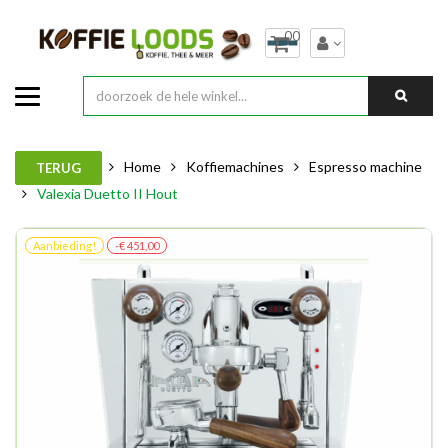
00
Home
Koffiemachines
Espresso machine
TERUG
Valexia Duetto II Hout
Aanbieding!
-€ 451,00