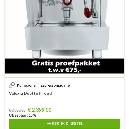
Koffiebonen | Espressomachine
Valexia Duetto II rood
Prijs
€ 2.399,00
€ 2.850,00
U bespaart 15 %
BEKIJK & BESTEL