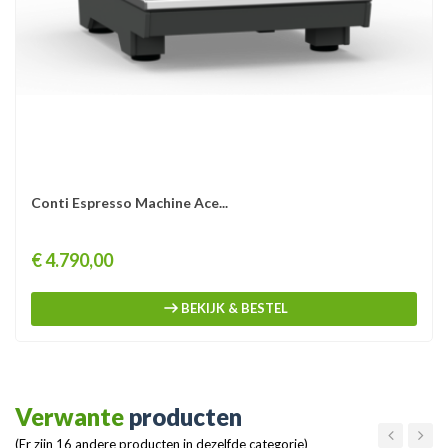
Conti Espresso Machine Ace...
Prijs
€ 4.790,00
BEKIJK & BESTEL
Verwante
producten
(Er zijn 16 andere producten in dezelfde categorie)