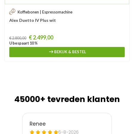
Koffiebonen | Espressomachine
Alex Duetto IV Plus wit
Prijs
€ 2.499,00
€ 2.800,00
U bespaart 10 %
BEKIJK & BESTEL
45000+ tevreden klanten