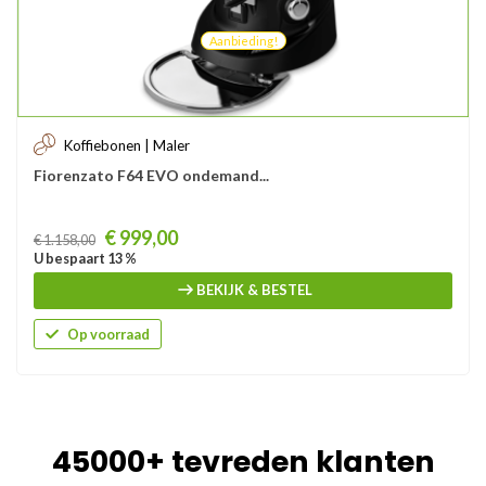
Aanbieding!
Koffiebonen | Maler
Fiorenzato F64 EVO ondemand...
Prijs
€ 999,00
€ 1.158,00
U bespaart 13 %
BEKIJK & BESTEL
Op voorraad
45000+ tevreden klanten