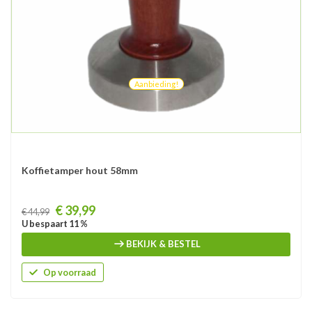
Aanbieding!
Koffietamper hout 58mm
Prijs
€ 39,99
€ 44,99
U bespaart 11 %
BEKIJK & BESTEL
Op voorraad