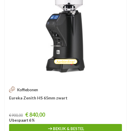
Aanbieding!
Koffiebonen
Eureka Zenith HS 65mm zwart
Prijs
€ 840,00
€ 900,00
U bespaart 6 %
BEKIJK & BESTEL