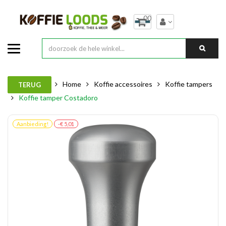
00
Home
Koffie accessoires
Koffie tampers
TERUG
Koffie tamper Costadoro
Aanbieding!
-€ 5,01