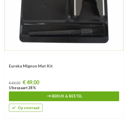
Eureka Mignon Mat Kit
Prijs
€ 49,00
€ 69,00
U bespaart 28 %
BEKIJK & BESTEL
Op voorraad