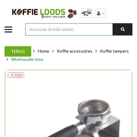
00
Home
Koffie accessoires
Koffie tampers
TERUG
filterhouder inox
-€ 50,00