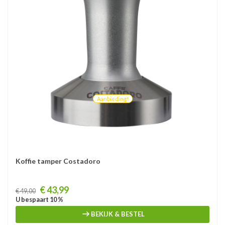
Aanbieding!
Koffie tamper Costadoro
Prijs
€ 43,99
€ 49,00
U bespaart 10 %
BEKIJK & BESTEL