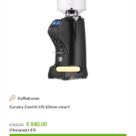
Aanbieding!
Koffiebonen
Eureka Zenith HS 65mm zwart
Prijs
€ 840,00
€ 900,00
U bespaart 6 %