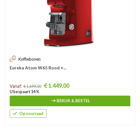
Koffiebonen
Eureka Atom W65 Rood +...
Prijs
€ 1.449,00
Vanaf:
€ 1.699,00
U bespaart 14 %
BEKIJK & BESTEL
Op voorraad