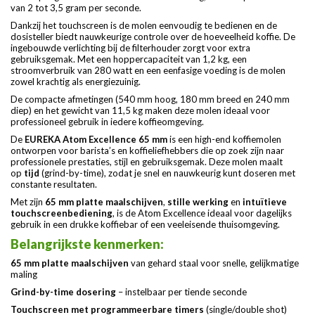
van 2 tot 3,5 gram per seconde.
Dankzij het touchscreen is de molen eenvoudig te bedienen en de
dosisteller biedt nauwkeurige controle over de hoeveelheid koffie. De
ingebouwde verlichting bij de filterhouder zorgt voor extra
gebruiksgemak. Met een hoppercapaciteit van 1,2 kg, een
stroomverbruik van 280 watt en een eenfasige voeding is de molen
zowel krachtig als energiezuinig.
De compacte afmetingen (540 mm hoog, 180 mm breed en 240 mm
diep) en het gewicht van 11,5 kg maken deze molen ideaal voor
professioneel gebruik in iedere koffieomgeving.
De
EUREKA Atom Excellence 65 mm
is een high-end koffiemolen
ontworpen voor barista’s en koffieliefhebbers die op zoek zijn naar
professionele prestaties, stijl en gebruiksgemak. Deze molen maalt
op
tijd
(grind-by-time), zodat je snel en nauwkeurig kunt doseren met
constante resultaten.
Met zijn
65 mm platte maalschijven
,
stille werking
en
intuïtieve
touchscreenbediening
, is de Atom Excellence ideaal voor dagelijks
gebruik in een drukke koffiebar of een veeleisende thuisomgeving.
Belangrijkste kenmerken:
65 mm platte maalschijven
van gehard staal voor snelle, gelijkmatige
maling
Grind-by-time dosering
– instelbaar per tiende seconde
Touchscreen met programmeerbare timers
(single/double shot)